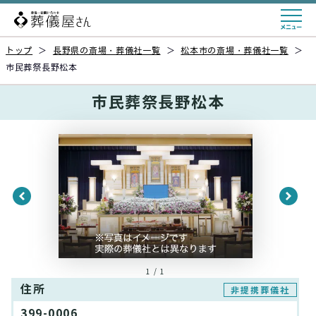
トップ
＞
長野県の斎場・葬儀社一覧
＞
松本市の斎場・葬儀社一覧
＞
市民葬祭長野松本
市民葬祭長野松本
1 / 1
住所
非提携葬儀社
399-0006