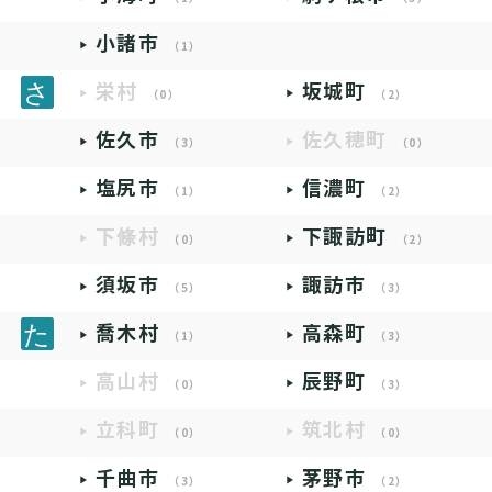
小諸市
（1）
栄村
坂城町
（0）
（2）
佐久市
佐久穂町
（3）
（0）
塩尻市
信濃町
（1）
（2）
下條村
下諏訪町
（0）
（2）
須坂市
諏訪市
（5）
（3）
喬木村
高森町
（1）
（3）
高山村
辰野町
（0）
（3）
立科町
筑北村
（0）
（0）
千曲市
茅野市
（3）
（2）