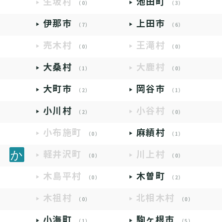
生坂村
池田町
（0）
（3）
伊那市
上田市
（7）
（6）
売木村
王滝村
（0）
（0）
大桑村
大鹿村
（1）
（0）
大町市
岡谷市
（2）
（1）
小川村
小谷村
（2）
（0）
小布施町
麻績村
（0）
（1）
軽井沢町
川上村
（0）
（0）
木島平村
木曽町
（0）
（2）
木祖村
北相木村
（0）
（0）
小海町
駒ヶ根市
（1）
（5）