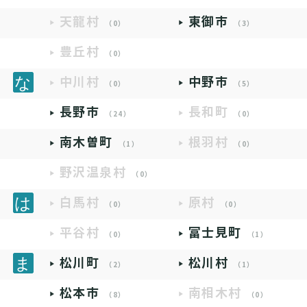
天龍村
東御市
（0）
（3）
豊丘村
（0）
中川村
中野市
（0）
（5）
長野市
長和町
（24）
（0）
南木曽町
根羽村
（1）
（0）
野沢温泉村
（0）
白馬村
原村
（0）
（0）
平谷村
富士見町
（0）
（1）
松川町
松川村
（2）
（1）
松本市
南相木村
（8）
（0）