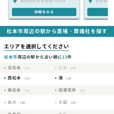
長野県松本市笹部1-5-24
長野県松本
詳細をみる
詳
松本市周辺の駅から斎場・葬儀社を探す
エリアを選択してください
松本市
周辺の駅から近い順に
12
件
北松本
松本
（1）
（0）
西松本
渚
（1）
（3）
南松本
信濃荒井
（2）
（3）
島内
大庭
（0）
（0）