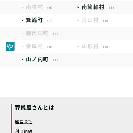
南牧村
南箕輪村
（0）
（1）
箕輪町
宮田村
（1）
（0）
御代田町
（0）
泰阜村
山形村
（0）
（0）
山ノ内町
（1）
葬儀屋さんとは
運営会社
利用規約