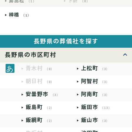
島高松
下新
（1）
（0）
梓橋
（1）
長野県の葬儀社を探す
長野県の市区町村
青木村
上松町
（0）
（3）
朝日村
阿智村
（0）
（3）
安曇野市
阿南町
（3）
（3）
飯島町
飯田市
（2）
（13）
飯綱町
飯山市
（2）
（3）