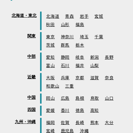
北海道・東北
北海道
青森
岩手
宮城
秋田
山形
福島
関東
東京
神奈川
埼玉
千葉
茨城
群馬
栃木
中部
愛知
静岡
岐阜
新潟
長野
富山
石川
福井
山梨
近畿
大阪
兵庫
京都
滋賀
奈良
和歌山
三重
中国
岡山
広島
島根
鳥取
山口
四国
愛媛
香川
徳島
高知
九州・沖縄
福岡
佐賀
長崎
熊本
大分
宮崎
鹿児島
沖縄