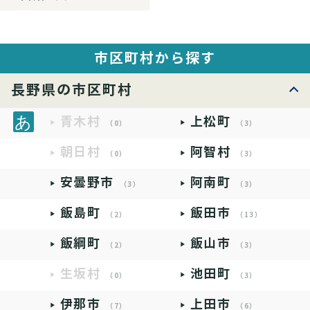
市区町村から探す
長野県の市区町村
青木村
上松町
（0）
（3）
朝日村
阿智村
（0）
（3）
安曇野市
阿南町
（3）
（3）
飯島町
飯田市
（2）
（13）
飯綱町
飯山市
（2）
（3）
生坂村
池田町
（0）
（3）
伊那市
上田市
（7）
（6）