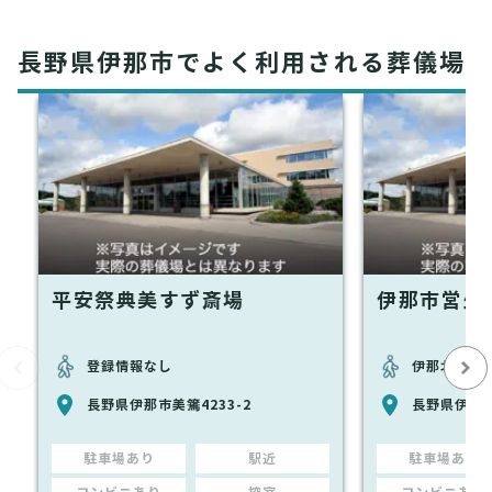
長野県伊那市でよく利用される葬儀場
平安祭典美すず斎場
伊那市営火
登録情報なし
伊那北駅から
長野県伊那市美篶4233-2
長野県伊那市
駐車場あり
駅近
駐車場あり