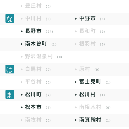
豊丘村
（0）
中川村
中野市
（0）
（5）
長野市
長和町
（24）
（0）
南木曽町
根羽村
（1）
（0）
野沢温泉村
（0）
白馬村
原村
（0）
（0）
平谷村
富士見町
（0）
（1）
松川町
松川村
（2）
（1）
松本市
南相木村
（8）
（0）
南牧村
南箕輪村
（0）
（1）