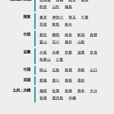
秋田
山形
福島
関東
東京
神奈川
埼玉
千葉
茨城
群馬
栃木
中部
愛知
静岡
岐阜
新潟
長野
富山
石川
福井
山梨
近畿
大阪
兵庫
京都
滋賀
奈良
和歌山
三重
中国
岡山
広島
島根
鳥取
山口
四国
愛媛
香川
徳島
高知
九州・沖縄
福岡
佐賀
長崎
熊本
大分
宮崎
鹿児島
沖縄