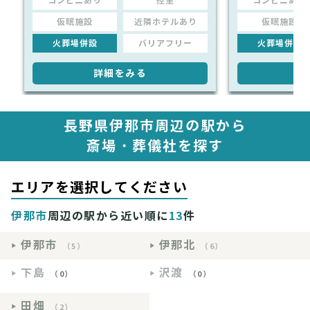
コンビニあり
控室
コンビニあり
仮眠施設
近隣ホテルあり
仮眠施設
火葬場併設
バリアフリー
火葬場併設
詳細をみる
詳
長野県伊那市周辺の駅から
斎場・葬儀社を探す
エリアを選択してください
伊那市
周辺の駅から近い順に
13
件
伊那市
伊那北
（5）
（6）
下島
沢渡
（0）
（0）
田畑
（2）