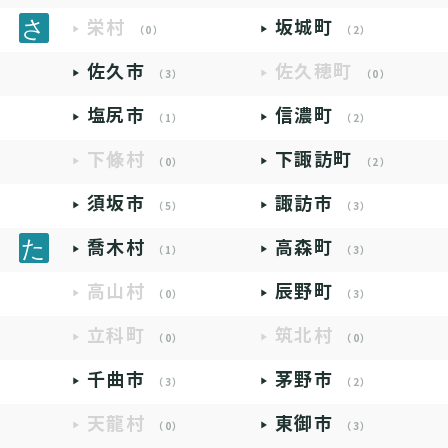
栄村
坂城町
（0）
（2）
佐久市
佐久穂町
（3）
（0）
塩尻市
信濃町
（1）
（2）
下條村
下諏訪町
（0）
（2）
須坂市
諏訪市
（5）
（3）
喬木村
高森町
（1）
（3）
高山村
辰野町
（0）
（3）
立科町
筑北村
（0）
（0）
千曲市
茅野市
（3）
（2）
天龍村
東御市
（0）
（3）