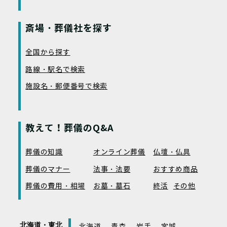
斎場・葬儀社を探す
全国から探す
路線・駅名で検索
施設名・郵便番号で検索
教えて！葬儀のQ&A
葬儀の知識
オンライン葬儀
仏壇・仏具
葬儀のマナー
法事・法要
おすすめ商品
葬儀の費用・相場
お墓・墓石
終活
その他
北海道・東北
北海道
青森
岩手
宮城