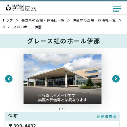
トップ
＞
長野県の斎場・葬儀社一覧
＞
伊那市の斎場・葬儀社一覧
＞
グレース虹のホール伊那
グレース虹のホール伊那
1 / 1
住所
非提携斎場
〒399-4432