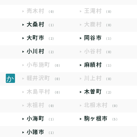
売木村
王滝村
（0）
（0）
大桑村
大鹿村
（1）
（0）
大町市
岡谷市
（2）
（1）
小川村
小谷村
（2）
（0）
小布施町
麻績村
（0）
（1）
軽井沢町
川上村
（0）
（0）
木島平村
木曽町
（0）
（2）
木祖村
北相木村
（0）
（0）
小海町
駒ヶ根市
（1）
（5）
小諸市
（1）