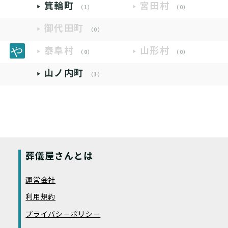
箕輪町
宮田村
（1）
（0）
御代田町
（0）
泰阜村
山形村
（0）
（0）
山ノ内町
（1）
葬儀屋さんとは
運営会社
利用規約
プライバシーポリシー