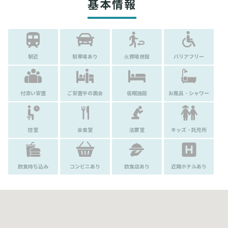
基本情報
駅近
駐車場あり
火葬場併設
バリアフリー
付添い安置
ご安置中の面会
仮眠施設
お風呂・シャワー
控室
会食室
法要室
キッズ・託児所
飲食持ち込み
コンビニあり
飲食店あり
近隣ホテルあり