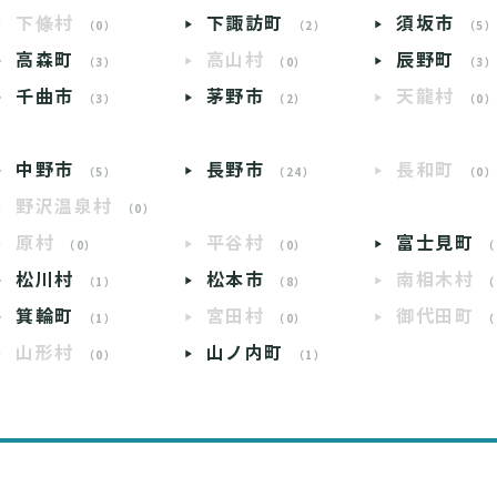
下條村
下諏訪町
須坂市
（0）
（2）
（5
高森町
高山村
辰野町
（3）
（0）
（3
千曲市
茅野市
天龍村
（3）
（2）
（0
中野市
長野市
長和町
（5）
（24）
（0
野沢温泉村
（0）
原村
平谷村
富士見町
（0）
（0）
（
松川村
松本市
南相木村
（1）
（8）
（
箕輪町
宮田村
御代田町
（1）
（0）
（
山形村
山ノ内町
（0）
（1）