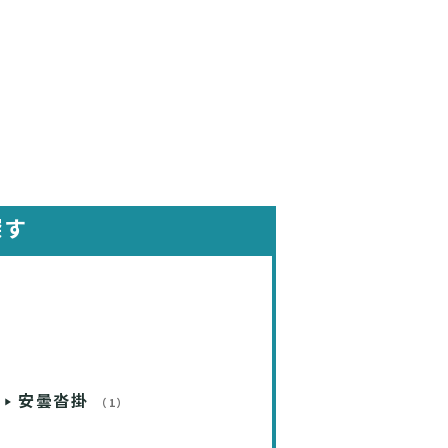
探す
安曇沓掛
（1）