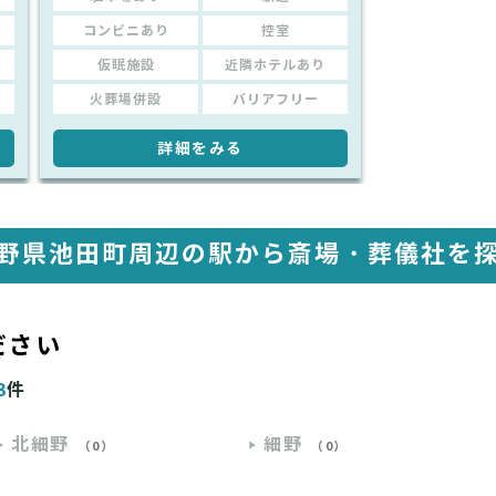
コンビニあり
控室
仮眠施設
近隣ホテルあり
火葬場併設
バリアフリー
詳細をみる
野県池田町周辺の駅から
斎場・葬儀社を
ださい
3
件
北細野
細野
（0）
（0）