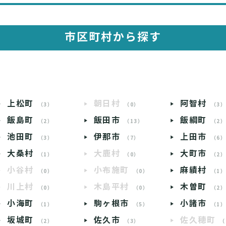
市区町村から探す
上松町
朝日村
阿智村
（3）
（0）
（3
飯島町
飯田市
飯綱町
（2）
（13）
（2
池田町
伊那市
上田市
（3）
（7）
（6
大桑村
大鹿村
大町市
（1）
（0）
（2
小谷村
小布施町
麻績村
（0）
（0）
（1
川上村
木島平村
木曽町
（0）
（0）
（2
小海町
駒ヶ根市
小諸市
（1）
（5）
（1
坂城町
佐久市
佐久穂町
（2）
（3）
（