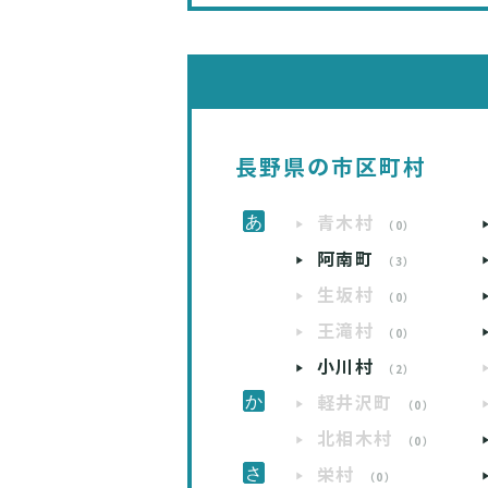
長野県の市区町村
青木村
（0）
阿南町
（3）
生坂村
（0）
王滝村
（0）
小川村
（2）
軽井沢町
（0）
北相木村
（0）
栄村
（0）