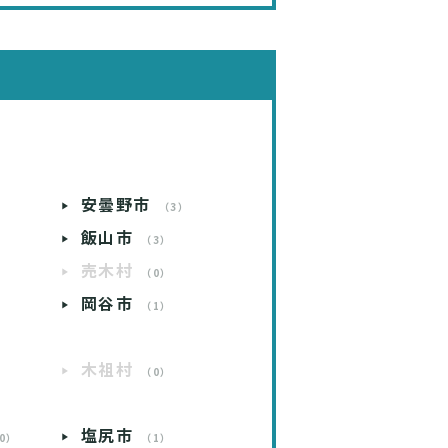
安曇野市
）
（3）
飯山市
）
（3）
売木村
）
（0）
岡谷市
）
（1）
）
木祖村
）
（0）
）
塩尻市
0）
（1）