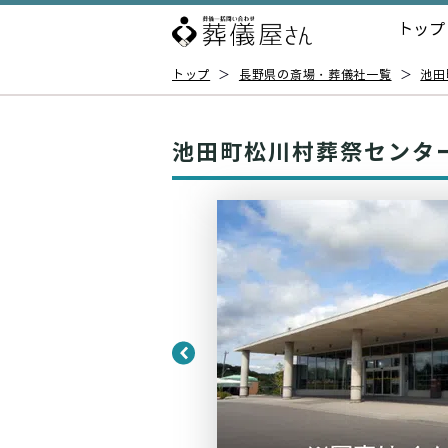
トップ
トップ
＞
長野県の斎場・葬儀社一覧
＞
池田
池田町松川村葬祭センタ