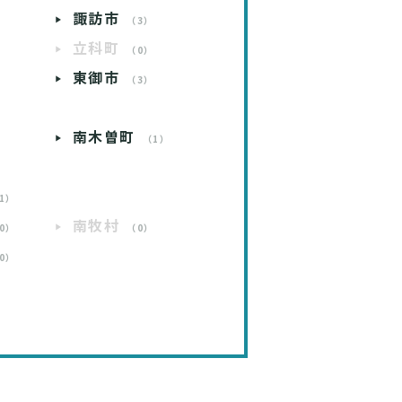
諏訪市
）
（3）
立科町
）
（0）
東御市
）
（3）
南木曽町
）
（1）
1）
南牧村
0）
（0）
0）