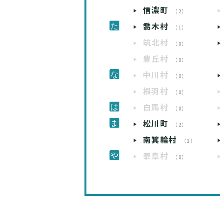
信濃町
（2）
喬木村
（1）
筑北村
（0）
豊丘村
（0）
中川村
（0）
根羽村
（0）
白馬村
（0）
松川町
（2）
南箕輪村
（1）
泰阜村
（0）