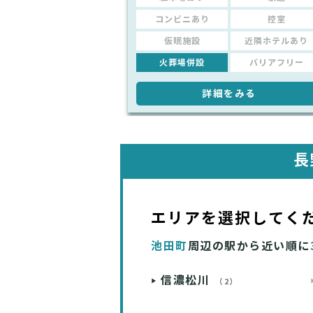
コンビニあり
控室
仮眠施設
近隣ホテルあり
火葬場併設
バリアフリー
詳細をみる
長
エリアを選択してく
池田町
周辺の駅から近い順に
信濃松川
（2）