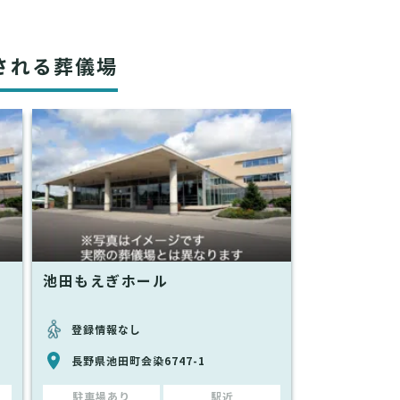
される葬儀場
池田もえぎホール
登録情報なし
長野県池田町会染6747-1
駐車場あり
駅近