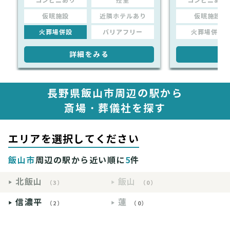
コンビニあり
控室
コンビニあり
仮眠施設
近隣ホテルあり
仮眠施設
火葬場併設
バリアフリー
火葬場併設
詳細をみる
詳
長野県飯山市周辺の駅から
斎場・葬儀社を探す
エリアを選択してください
飯山市
周辺の駅から近い順に
5
件
北飯山
飯山
（3）
（0）
信濃平
蓮
（2）
（0）