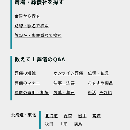
斎場・葬儀社を探す
全国から探す
路線・駅名で検索
施設名・郵便番号で検索
教えて！葬儀のQ&A
葬儀の知識
オンライン葬儀
仏壇・仏具
葬儀のマナー
法事・法要
おすすめ商品
葬儀の費用・相場
お墓・墓石
終活
その他
北海道・東北
北海道
青森
岩手
宮城
秋田
山形
福島