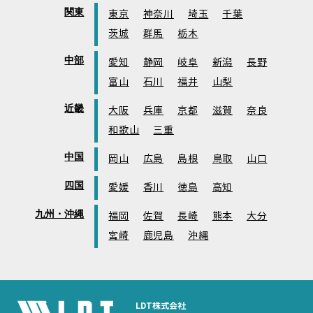
関東
東京
神奈川
埼玉
千葉
茨城
群馬
栃木
中部
愛知
静岡
岐阜
新潟
長野
富山
石川
福井
山梨
近畿
大阪
兵庫
京都
滋賀
奈良
和歌山
三重
中国
岡山
広島
島根
鳥取
山口
四国
愛媛
香川
徳島
高知
九州・沖縄
福岡
佐賀
長崎
熊本
大分
宮崎
鹿児島
沖縄
LDT株式会社