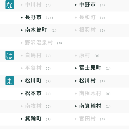
中川村
中野市
（0）
（5）
長野市
長和町
（24）
（0）
南木曽町
根羽村
（1）
（0）
野沢温泉村
（0）
白馬村
原村
（0）
（0）
平谷村
富士見町
（0）
（1）
松川町
松川村
（2）
（1）
松本市
南相木村
（8）
（0）
南牧村
南箕輪村
（0）
（1）
箕輪町
宮田村
（1）
（0）