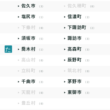
佐久市
佐久穂町
（3）
（0）
塩尻市
信濃町
（1）
（2）
下條村
下諏訪町
（0）
（2）
須坂市
諏訪市
（5）
（3）
喬木村
高森町
（1）
（3）
高山村
辰野町
（0）
（3）
立科町
筑北村
（0）
（0）
千曲市
茅野市
（3）
（2）
天龍村
東御市
（0）
（3）
豊丘村
（0）