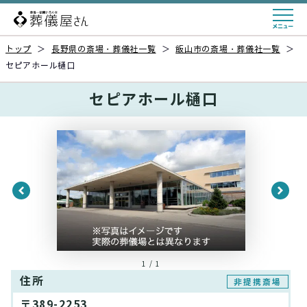
トップ
＞
長野県の斎場・葬儀社一覧
＞
飯山市の斎場・葬儀社一覧
＞
セピアホール樋口
セピアホール樋口
1 / 1
住所
非提携斎場
〒389-2253