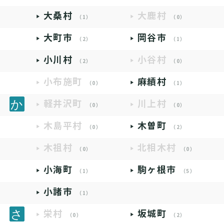
大桑村
大鹿村
（1）
（0）
大町市
岡谷市
（2）
（1）
小川村
小谷村
（2）
（0）
小布施町
麻績村
（0）
（1）
軽井沢町
川上村
（0）
（0）
木島平村
木曽町
（0）
（2）
木祖村
北相木村
（0）
（0）
小海町
駒ヶ根市
（1）
（5）
小諸市
（1）
栄村
坂城町
（0）
（2）