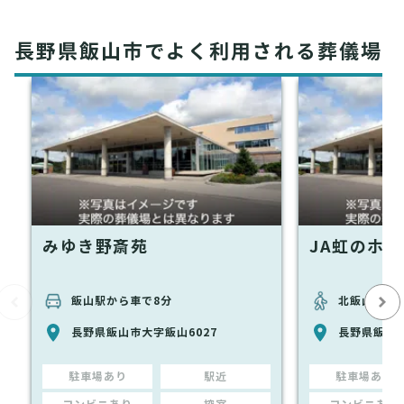
長野県飯山市でよく利用される葬儀場
みゆき野斎苑
JA虹のホ
飯山駅から車で8分
北飯山駅から
長野県飯山市大字飯山6027
長野県飯山市
駐車場あり
駅近
駐車場あり