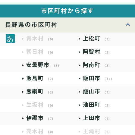
市区町村から探す
長野県の市区町村
青木村
上松町
（0）
（3）
朝日村
阿智村
（0）
（3）
安曇野市
阿南町
（3）
（3）
飯島町
飯田市
（2）
（13）
飯綱町
飯山市
（2）
（3）
生坂村
池田町
（0）
（3）
伊那市
上田市
（7）
（6）
売木村
王滝村
（0）
（0）