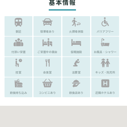
基本情報
駅近
駐車場あり
火葬場併設
バリアフリー
付添い安置
ご安置中の面会
仮眠施設
お風呂・シャワー
控室
会食室
法要室
キッズ・託児所
飲食持ち込み
コンビニあり
飲食店あり
近隣ホテルあり