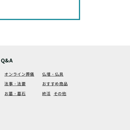
Q&A
オンライン葬儀
仏壇・仏具
法事・法要
おすすめ商品
お墓・墓石
終活
その他