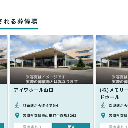
される葬儀場
アイワホール山田
(株)メモリ
ドホール
谷頭駅から徒歩で6分
都城駅から
宮崎県都城市山田町中霧島3263
宮崎県都城市
駐車場あり
駅近
駐車場あり