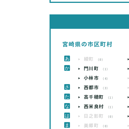
宮崎県の市区町村
綾町
（0）
門川町
（1）
小林市
（4）
西都市
（3）
高千穂町
（1）
西米良村
（1）
日之影町
（0）
美郷町
（0）