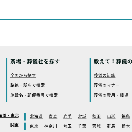
斎場・葬儀社を探す
教えて！葬儀の
全国から探す
葬儀の知識
路線・駅名で検索
葬儀のマナー
施設名・郵便番号で検索
葬儀の費用・相場
海道・東北
北海道
青森
岩手
宮城
秋田
山形
福島
関東
東京
神奈川
埼玉
千葉
茨城
群馬
栃木