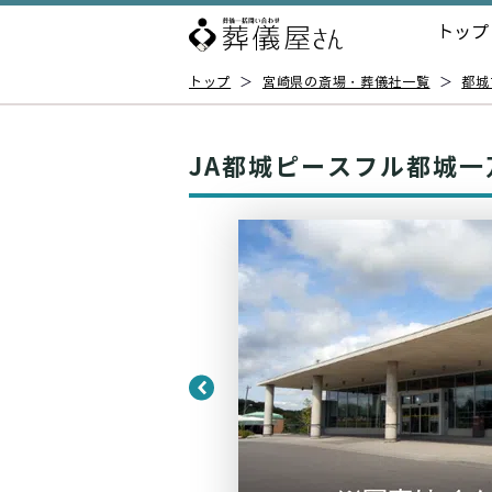
トップ
トップ
＞
宮崎県の斎場・葬儀社一覧
＞
都城
JA都城ピースフル都城一