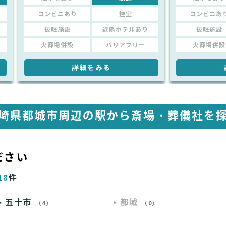
コンビニあり
控室
コンビニあ
仮眠施設
近隣ホテルあり
仮眠施設
火葬場併設
バリアフリー
火葬場併設
詳細をみる
崎県都城市周辺の駅から
斎場・葬儀社を
ださい
18
件
五十市
都城
（4）
（0）