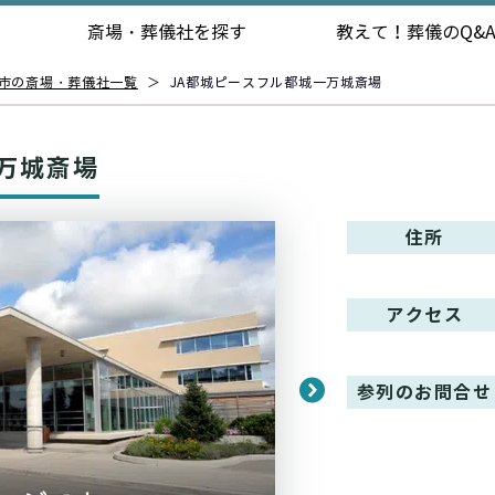
斎場・葬儀社を探す
教えて！
葬儀のQ&
市の斎場・葬儀社一覧
＞
JA都城ピースフル都城一万城斎場
万城斎場
住所
アクセス
参列のお問合せ