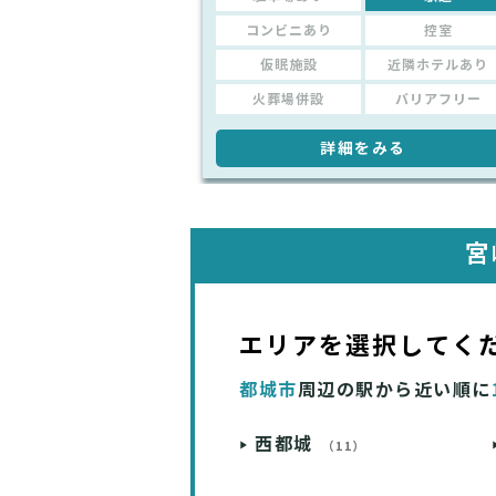
コンビニあり
控室
仮眠施設
近隣ホテルあり
火葬場併設
バリアフリー
詳細をみる
宮
エリアを選択してく
都城市
周辺の駅から近い順に
西都城
（11）