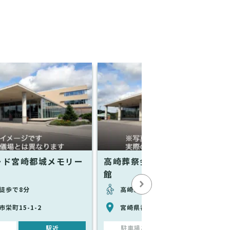
ード宮崎都城メモリー
高崎葬祭会館アイワホール上町
館
徒歩で8分
高崎新田駅から徒歩で7分
栄町15-1-2
宮崎県都城市高崎町大牟田870
駅近
駐車場あり
駅近