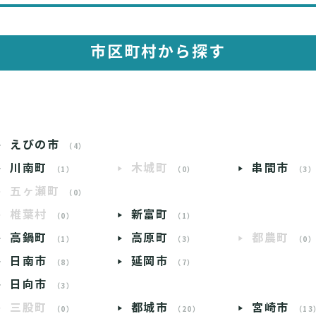
市区町村から探す
えびの市
（4）
川南町
木城町
串間市
（1）
（0）
（3
五ヶ瀬町
（0）
椎葉村
新富町
（0）
（1）
高鍋町
高原町
都農町
（1）
（3）
（0
日南市
延岡市
（8）
（7）
日向市
（3）
三股町
都城市
宮崎市
（0）
（20）
（13