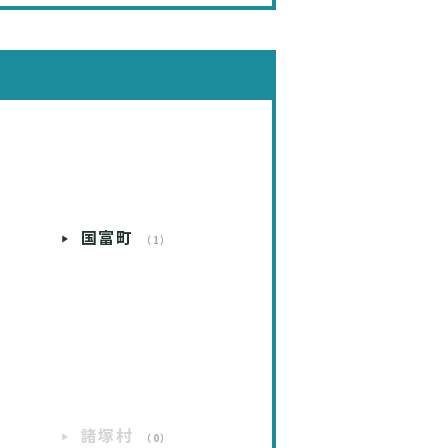
国富町
）
（1）
）
諸塚村
）
（0）