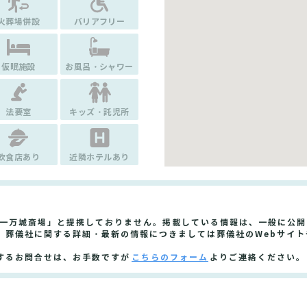
火葬場併設
バリアフリー
仮眠施設
お風呂・シャワー
法要室
キッズ・託児所
飲食店あり
近隣ホテルあり
城一万城斎場」と提携しておりません。掲載している情報は、一般に公
。葬儀社に関する詳細・最新の情報につきましては葬儀社のWebサイ
するお問合せは、お手数ですが
こちらのフォーム
よりご連絡ください。