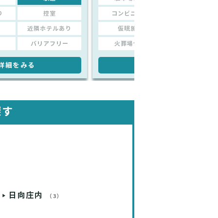
り
控室
コンビニあり
控室
近隣ホテルあり
仮眠施設
近隣ホテルあり
バリアフリー
火葬場併設
バリアフリー
詳細をみる
詳細をみる
探す
日向庄内
（3）