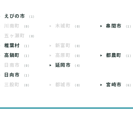
えびの市
（1）
川南町
木城町
串間市
（0）
（0）
（1
五ヶ瀬町
（0）
椎葉村
新富町
（1）
（0）
高鍋町
高原町
都農町
（1）
（0）
（1
日南市
延岡市
（0）
（4）
日向市
（1）
三股町
都城市
宮崎市
（0）
（0）
（6