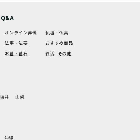
Q&A
オンライン葬儀
仏壇・仏具
法事・法要
おすすめ商品
お墓・墓石
終活
その他
福井
山梨
沖縄