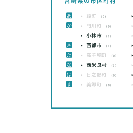
宮崎県の市区町村
綾町
（0）
門川町
（0）
小林市
（1）
西都市
（1）
高千穂町
（0）
西米良村
（1）
日之影町
（0）
美郷町
（0）