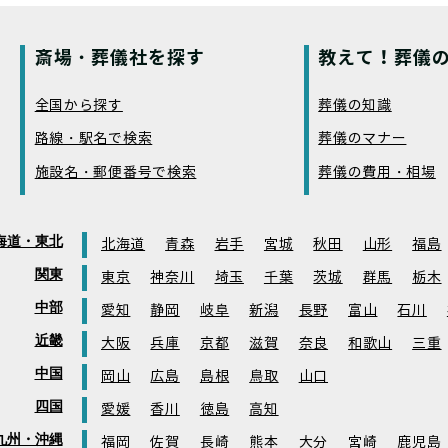
斎場・葬儀社を探す
教えて！葬儀の
全国から探す
葬儀の知識
路線・駅名で検索
葬儀のマナー
施設名・郵便番号で検索
葬儀の費用・相場
海道・東北
北海道
青森
岩手
宮城
秋田
山形
福島
関東
東京
神奈川
埼玉
千葉
茨城
群馬
栃木
中部
愛知
静岡
岐阜
新潟
長野
富山
石川
近畿
大阪
兵庫
京都
滋賀
奈良
和歌山
三重
中国
岡山
広島
島根
鳥取
山口
四国
愛媛
香川
徳島
高知
九州・沖縄
福岡
佐賀
長崎
熊本
大分
宮崎
鹿児島