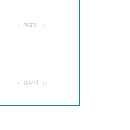
国富町
）
（0）
）
諸塚村
）
（0）