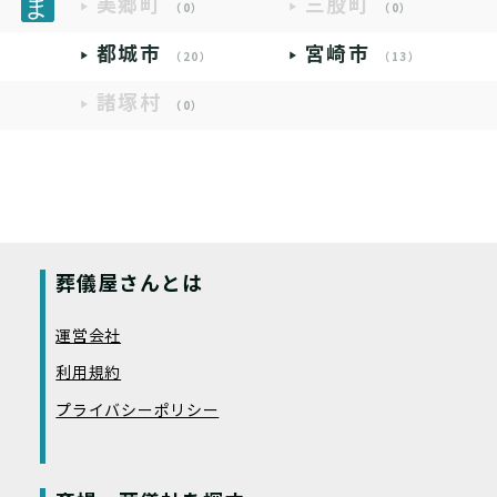
美郷町
三股町
（0）
（0）
都城市
宮崎市
（20）
（13）
諸塚村
（0）
葬儀屋さんとは
運営会社
利用規約
プライバシーポリシー