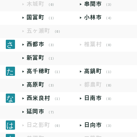
木城町
串間市
（0）
（3）
国富町
小林市
（1）
（4）
五ヶ瀬町
（0）
西都市
椎葉村
（3）
（0）
新富町
（1）
高千穂町
高鍋町
（1）
（1）
高原町
都農町
（3）
（0）
西米良村
日南市
（1）
（8）
延岡市
（7）
日之影町
日向市
（0）
（3）