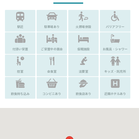
駅近
駐車場あり
火葬場併設
バリアフリー
付添い安置
ご安置中の面会
仮眠施設
お風呂・シャワー
控室
会食室
法要室
キッズ・託児所
飲食持ち込み
コンビニあり
飲食店あり
近隣ホテルあり