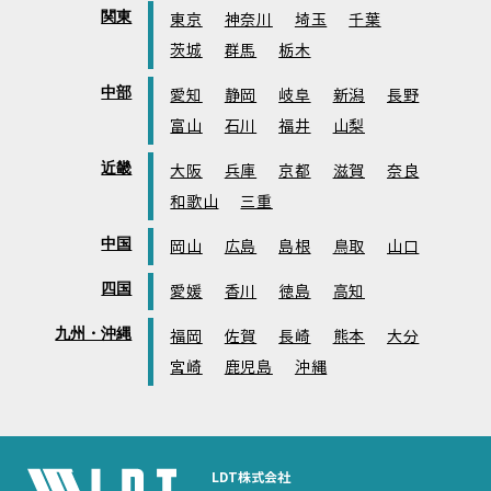
関東
東京
神奈川
埼玉
千葉
茨城
群馬
栃木
中部
愛知
静岡
岐阜
新潟
長野
富山
石川
福井
山梨
近畿
大阪
兵庫
京都
滋賀
奈良
和歌山
三重
中国
岡山
広島
島根
鳥取
山口
四国
愛媛
香川
徳島
高知
九州・沖縄
福岡
佐賀
長崎
熊本
大分
宮崎
鹿児島
沖縄
LDT株式会社