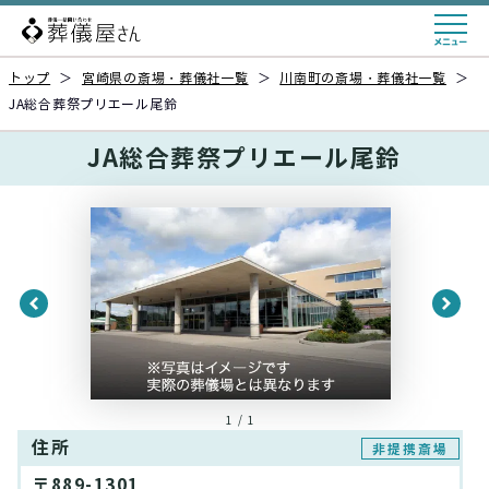
トップ
＞
宮崎県の斎場・葬儀社一覧
＞
川南町の斎場・葬儀社一覧
＞
JA総合葬祭プリエール尾鈴
JA総合葬祭プリエール尾鈴
1 / 1
住所
非提携斎場
〒889-1301