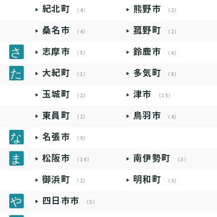
紀北町
熊野市
（4）
（2）
桑名市
菰野町
（4）
（2）
志摩市
鈴鹿市
（5）
（6）
大紀町
多気町
（1）
（6）
玉城町
津市
（2）
（15）
東員町
鳥羽市
（2）
（4）
名張市
（9）
松阪市
南伊勢町
（14）
（3）
御浜町
明和町
（2）
（3）
四日市市
（5）