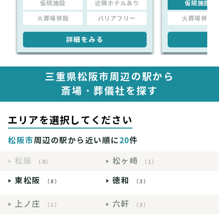
仮眠施設
近隣ホテルあり
仮眠施設
火葬場併設
バリアフリー
火葬場併設
詳細をみる
詳
三重県松阪市周辺の駅から
斎場・葬儀社を探す
エリアを選択してください
松阪市
周辺の駅から近い順に
20
件
松阪
松ヶ崎
（0）
（1）
東松阪
徳和
（8）
（3）
上ノ庄
六軒
（1）
（3）