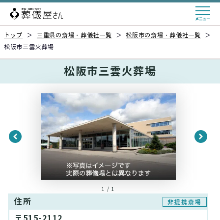
トップ
＞
三重県の斎場・葬儀社一覧
＞
松阪市の斎場・葬儀社一覧
＞
松阪市三雲火葬場
松阪市三雲火葬場
1 / 1
住所
非提携斎場
〒515-2112