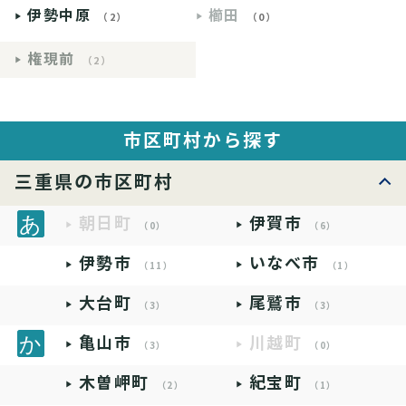
伊勢中原
櫛田
（2）
（0）
権現前
（2）
市区町村から探す
三重県の市区町村
朝日町
伊賀市
（0）
（6）
伊勢市
いなべ市
（11）
（1）
大台町
尾鷲市
（3）
（3）
亀山市
川越町
（3）
（0）
木曽岬町
紀宝町
（2）
（1）