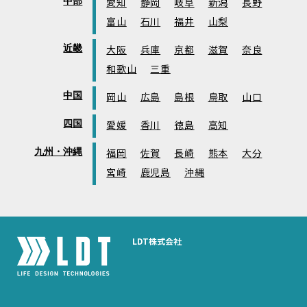
中部
愛知
静岡
岐阜
新潟
長野
富山
石川
福井
山梨
近畿
大阪
兵庫
京都
滋賀
奈良
和歌山
三重
中国
岡山
広島
島根
鳥取
山口
四国
愛媛
香川
徳島
高知
九州・沖縄
福岡
佐賀
長崎
熊本
大分
宮崎
鹿児島
沖縄
LDT株式会社