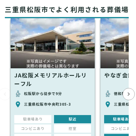
三重県松阪市でよく利用される葬儀場
JA松阪メモリアルホールリ
やなぎ会館
ーフル
松阪駅から徒歩で9分
徳和駅から徒
三重県松阪市中央町305-3
三重県松阪市
駐車場あり
駅近
駐車場あり
コンビニあり
控室
コンビニあり