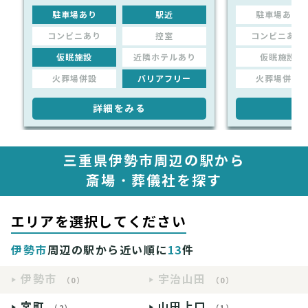
駐車場あり
駅近
駐車場あり
コンビニあり
控室
コンビニあり
仮眠施設
近隣ホテルあり
仮眠施設
火葬場併設
バリアフリー
火葬場併設
詳細をみる
詳
三重県伊勢市周辺の駅から
斎場・葬儀社を探す
エリアを選択してください
伊勢市
周辺の駅から近い順に
13
件
伊勢市
宇治山田
（0）
（0）
宮町
山田上口
（2）
（1）