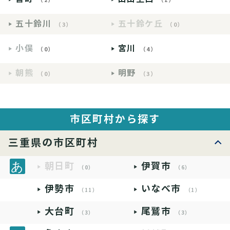
五十鈴川
五十鈴ケ丘
（3）
（0）
小俣
宮川
（0）
（4）
朝熊
明野
（0）
（3）
市区町村から探す
三重県の市区町村
朝日町
伊賀市
（0）
（6）
伊勢市
いなべ市
（11）
（1）
大台町
尾鷲市
（3）
（3）