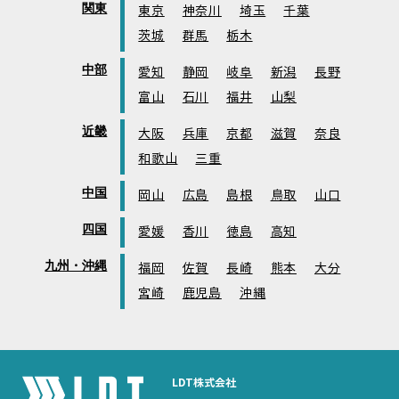
関東
東京
神奈川
埼玉
千葉
茨城
群馬
栃木
中部
愛知
静岡
岐阜
新潟
長野
富山
石川
福井
山梨
近畿
大阪
兵庫
京都
滋賀
奈良
和歌山
三重
中国
岡山
広島
島根
鳥取
山口
四国
愛媛
香川
徳島
高知
九州・沖縄
福岡
佐賀
長崎
熊本
大分
宮崎
鹿児島
沖縄
LDT株式会社