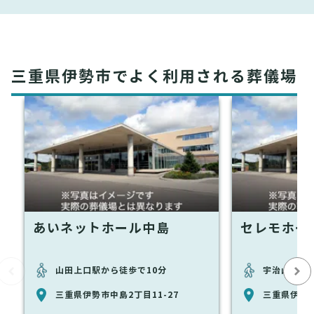
三重県伊勢市でよく利用される葬儀場
あいネットホール中島
セレモホー
山田上口駅から徒歩で10分
宇治山田駅
三重県伊勢市中島2丁目11-27
三重県伊勢市