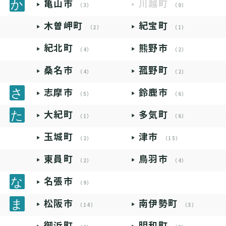
亀山市
川越町
（3）
（0）
木曽岬町
紀宝町
（2）
（1）
紀北町
熊野市
（4）
（2）
桑名市
菰野町
（4）
（2）
志摩市
鈴鹿市
（5）
（6）
大紀町
多気町
（1）
（6）
玉城町
津市
（2）
（15）
東員町
鳥羽市
（2）
（4）
名張市
（9）
松阪市
南伊勢町
（14）
（3）
御浜町
明和町