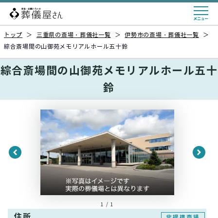
トップ
＞
三重県の斎場・葬儀社一覧
＞
伊勢市の斎場・葬儀社一覧
＞
綜合斎場間の山御苑メモリアルホール五十鈴
綜合斎場間の山御苑メモリアルホール五十
鈴
1 / 1
住所
非提携斎場