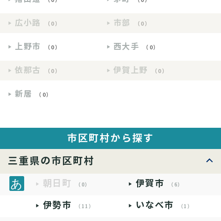
広小路
市部
（0）
（0）
上野市
西大手
（0）
（0）
依那古
伊賀上野
（0）
（0）
新居
（0）
市区町村から探す
三重県の市区町村
朝日町
伊賀市
（0）
（6）
伊勢市
いなべ市
（11）
（1）