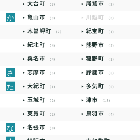
大台町
尾鷲市
（3）
（3）
亀山市
川越町
（3）
（0）
木曽岬町
紀宝町
（2）
（1）
紀北町
熊野市
（4）
（2）
桑名市
菰野町
（4）
（2）
志摩市
鈴鹿市
（5）
（6）
大紀町
多気町
（1）
（6）
玉城町
津市
（2）
（15）
東員町
鳥羽市
（2）
（4）
名張市
（9）