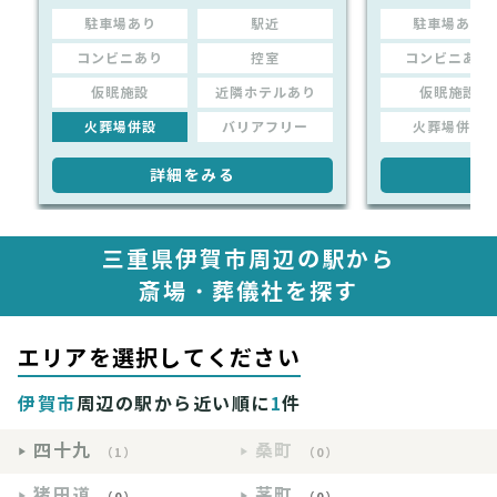
駐車場あり
駅近
駐車場あり
コンビニあり
控室
コンビニあり
仮眠施設
近隣ホテルあり
仮眠施設
火葬場併設
バリアフリー
火葬場併設
詳細をみる
詳
三重県伊賀市周辺の駅から
斎場・葬儀社を探す
エリアを選択してください
伊賀市
周辺の駅から近い順に
1
件
四十九
桑町
（1）
（0）
猪田道
茅町
（0）
（0）