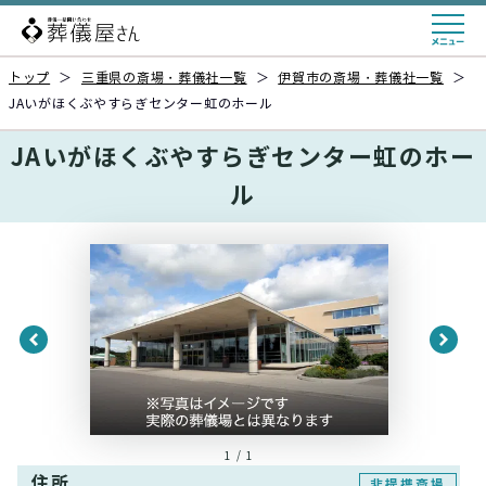
トップ
＞
三重県の斎場・葬儀社一覧
＞
伊賀市の斎場・葬儀社一覧
＞
JAいがほくぶやすらぎセンター虹のホール
JAいがほくぶやすらぎセンター虹のホー
ル
1 / 1
住所
非提携斎場