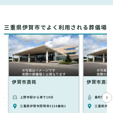
三重県伊賀市でよく利用される葬儀場
伊賀市斎苑
伊賀市斎苑
上野市駅から車で10分
桑町駅から徒
三重県伊賀市西明寺3216番地1
三重県伊賀市