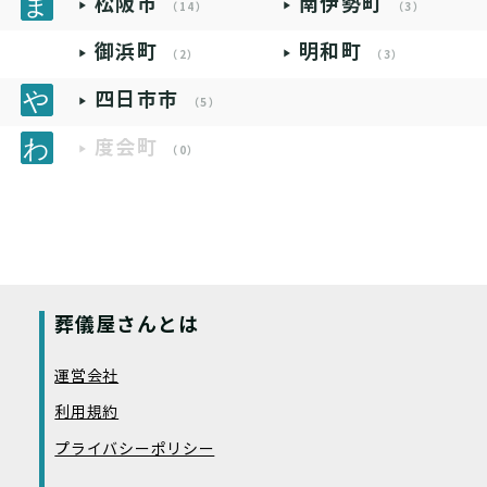
松阪市
南伊勢町
（14）
（3）
御浜町
明和町
（2）
（3）
四日市市
（5）
度会町
（0）
葬儀屋さんとは
運営会社
利用規約
プライバシーポリシー