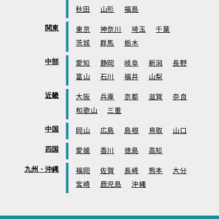
秋田
山形
福島
関東
東京
神奈川
埼玉
千葉
茨城
群馬
栃木
中部
愛知
静岡
岐阜
新潟
長野
富山
石川
福井
山梨
近畿
大阪
兵庫
京都
滋賀
奈良
和歌山
三重
中国
岡山
広島
島根
鳥取
山口
四国
愛媛
香川
徳島
高知
九州・沖縄
福岡
佐賀
長崎
熊本
大分
宮崎
鹿児島
沖縄