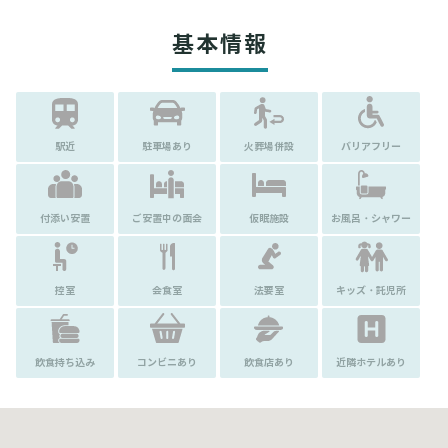
基本情報
駅近
駐車場あり
火葬場併設
バリアフリー
付添い安置
ご安置中の面会
仮眠施設
お風呂・シャワー
控室
会食室
法要室
キッズ・託児所
飲食持ち込み
コンビニあり
飲食店あり
近隣ホテルあり