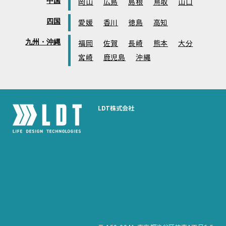
中国
岡山
広島
島根
鳥取
山口
四国
愛媛
香川
徳島
高知
九州・沖縄
福岡
佐賀
長崎
熊本
大分
宮崎
鹿児島
沖縄
LDT株式会社