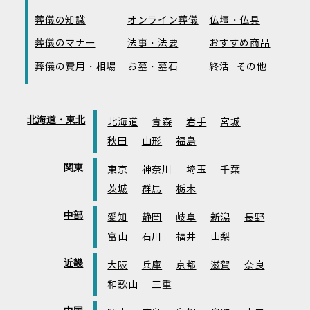
葬儀の知識
オンライン葬儀
仏壇・仏具
葬儀のマナー
法事・法要
おすすめ商品
葬儀の費用・相場
お墓・墓石
終活
その他
北海道・東北
北海道
青森
岩手
宮城
秋田
山形
福島
関東
東京
神奈川
埼玉
千葉
茨城
群馬
栃木
中部
愛知
静岡
岐阜
新潟
長野
富山
石川
福井
山梨
近畿
大阪
兵庫
京都
滋賀
奈良
和歌山
三重