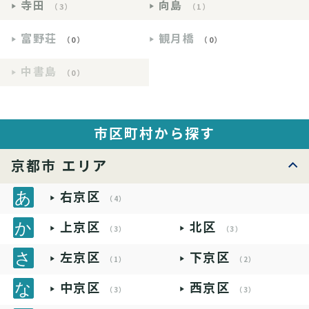
寺田
向島
（3）
（1）
富野荘
観月橋
（0）
（0）
中書島
（0）
市区町村から探す
京都市 エリア
右京区
（4）
上京区
北区
（3）
（3）
左京区
下京区
（1）
（2）
中京区
西京区
（3）
（3）