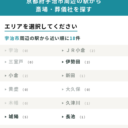
京都府宇治市周辺の駅から
斎場・葬儀社を探す
エリアを選択してください
宇治市
周辺の駅から近い順に
18
件
宇治
ＪＲ小倉
（0）
（2）
三室戸
伊勢田
（0）
（2）
小倉
新田
（2）
（1）
黄檗
大久保
（0）
（0）
木幡
久津川
（0）
（1）
城陽
長池
（5）
（1）