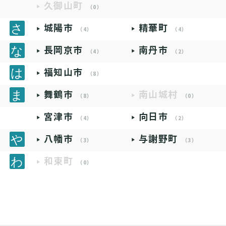
久御山町
（0）
城陽市
精華町
（4）
（4）
長岡京市
南丹市
（4）
（2）
福知山市
（8）
舞鶴市
南山城村
（8）
（0）
宮津市
向日市
（4）
（2）
八幡市
与謝野町
（3）
（3）
和束町
（0）