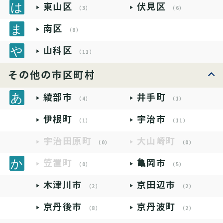
東山区
伏見区
（3）
（6）
南区
（8）
山科区
（11）
その他の市区町村
綾部市
井手町
（4）
（1）
伊根町
宇治市
（1）
（11）
宇治田原町
大山崎町
（0）
（0）
笠置町
亀岡市
（0）
（5）
木津川市
京田辺市
（2）
（2）
京丹後市
京丹波町
（8）
（2）