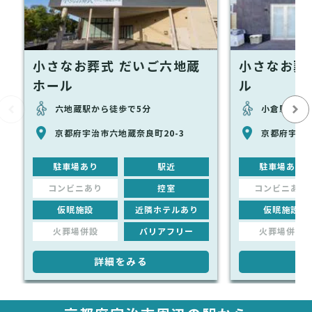
小さなお葬式 だいご六地蔵
小さなお葬
ホール
ル
六地蔵駅から徒歩で5分
小倉駅から徒
京都府宇治市六地蔵奈良町20-3
京都府宇治市
駐車場あり
駅近
駐車場あり
コンビニあり
控室
コンビニあり
仮眠施設
近隣ホテルあり
仮眠施設
火葬場併設
バリアフリー
火葬場併設
詳細をみる
詳