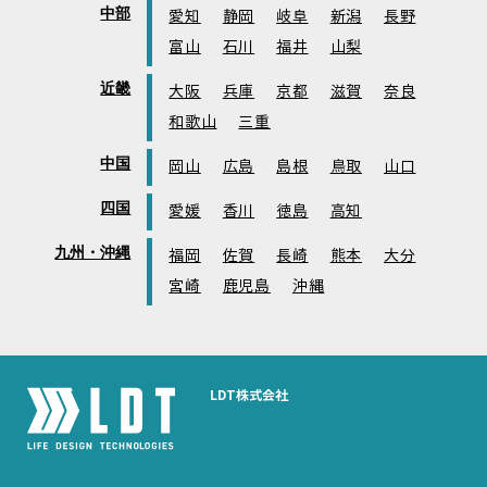
中部
愛知
静岡
岐阜
新潟
長野
富山
石川
福井
山梨
近畿
大阪
兵庫
京都
滋賀
奈良
和歌山
三重
中国
岡山
広島
島根
鳥取
山口
四国
愛媛
香川
徳島
高知
九州・沖縄
福岡
佐賀
長崎
熊本
大分
宮崎
鹿児島
沖縄
LDT株式会社