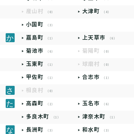
産山村
大津町
（0）
（4）
小国町
（3）
嘉島町
上天草市
（1）
（6）
菊池市
菊陽町
（6）
（0）
玉東町
球磨村
（1）
（0）
甲佐町
合志市
（1）
（1）
相良村
（0）
高森町
玉名市
（2）
（6）
多良木町
津奈木町
（1）
（1）
長洲町
和水町
（3）
（3）