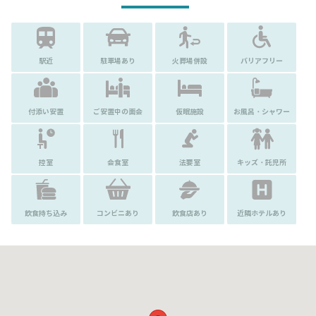
駅近
駐車場あり
火葬場併設
バリアフリー
付添い安置
ご安置中の面会
仮眠施設
お風呂・シャワー
控室
会食室
法要室
キッズ・託児所
飲食持ち込み
コンビニあり
飲食店あり
近隣ホテルあり