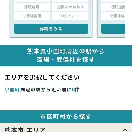
仮眠施設
近隣ホテルあり
仮眠施設
火葬場併設
バリアフリー
火葬場併設
詳細をみる
詳
熊本県小国町周辺の駅から
斎場・葬儀社を探す
エリアを選択してください
小国町
周辺の駅から近い順に
0
件
市区町村から探す
熊本市 エリア