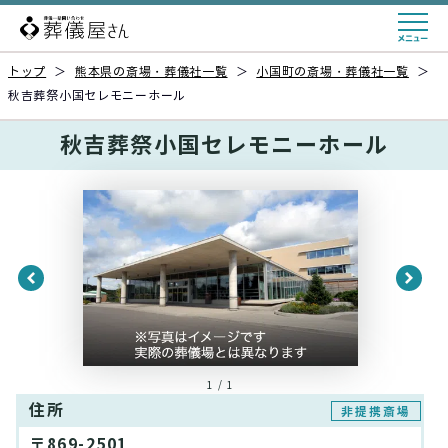
トップ
＞
熊本県の斎場・葬儀社一覧
＞
小国町の斎場・葬儀社一覧
＞
秋吉葬祭小国セレモニーホール
秋吉葬祭小国セレモニーホール
1 / 1
住所
非提携斎場
〒869-2501