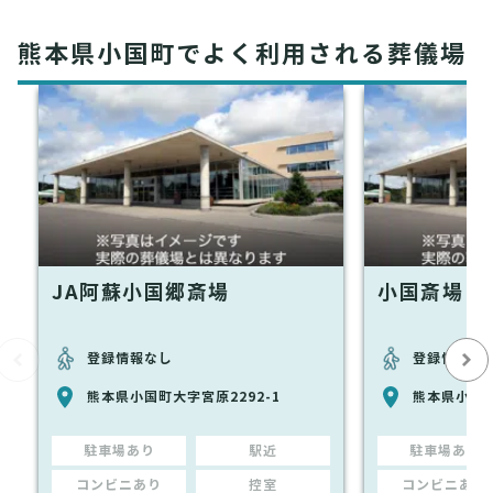
熊本県小国町でよく利用される葬儀場
JA阿蘇小国郷斎場
小国斎場
登録情報なし
登録情報な
熊本県小国町大字宮原2292-1
熊本県小国町
駐車場あり
駅近
駐車場あり
コンビニあり
控室
コンビニあり