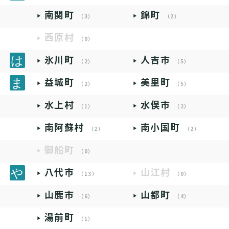
南関町
錦町
（3）
（2）
西原村
（0）
氷川町
人吉市
（2）
（5）
益城町
美里町
（2）
（5）
水上村
水俣市
（1）
（2）
南阿蘇村
南小国町
（2）
（2）
御船町
（0）
八代市
山江村
（13）
（0）
山鹿市
山都町
（6）
（4）
湯前町
（1）