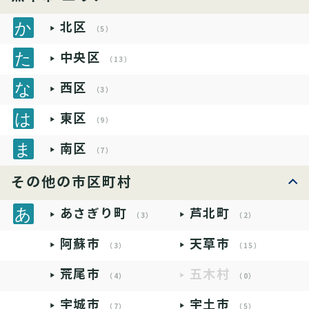
北区
（5）
中央区
（13）
西区
（3）
東区
（9）
南区
（7）
その他の市区町村
あさぎり町
芦北町
（3）
（2）
阿蘇市
天草市
（3）
（15）
荒尾市
五木村
（4）
（0）
宇城市
宇土市
（7）
（5）