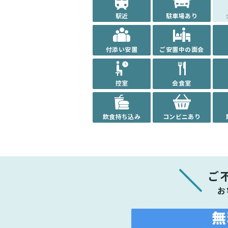
駅近
駐車場あり
付添い安置
ご安置中の面会
控室
会食室
飲食持ち込み
コンビニあり
ご
お