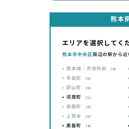
熊本
エリアを選択してく
熊本市中央区
周辺の駅から近
熊本城・市役所前
（0）
辛島町
（0）
蔚山町
（0）
河原町
（1）
呉服町
（0）
上熊本
（0）
黒髪町
（4）