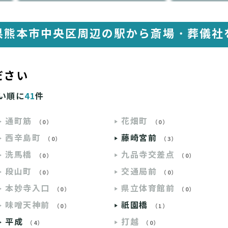
県熊本市中央区周辺の駅から
斎場・葬儀社
ださい
い順に
41
件
通町筋
花畑町
（0）
（0）
西辛島町
藤崎宮前
（0）
（3）
洗馬橋
九品寺交差点
（0）
（0）
段山町
交通局前
（0）
（0）
本妙寺入口
県立体育館前
（0）
（0）
味噌天神前
祇園橋
（0）
（1）
平成
打越
（4）
（0）