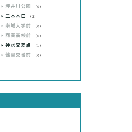
坪井川公園
（0）
二本木口
（2）
崇城大学前
（0）
商業高校前
（0）
神水交差点
（1）
健軍交番前
（0）