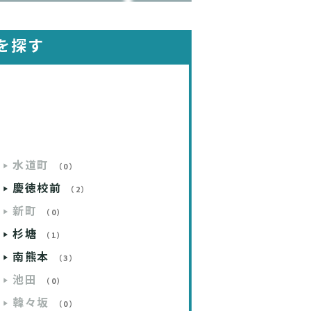
を探す
水道町
（0）
慶徳校前
（2）
新町
（0）
杉塘
（1）
南熊本
（3）
池田
（0）
韓々坂
（0）