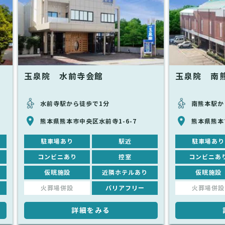
玉泉院 水前寺会館
玉泉院 南
水前寺駅から徒歩で1分
南熊本駅か
熊本県熊本市中央区水前寺1-6-7
熊本県熊本市
駐車場あり
駅近
駐車場あり
コンビニあり
控室
コンビニあ
仮眠施設
近隣ホテルあり
仮眠施設
火葬場併設
バリアフリー
火葬場併設
詳細をみる