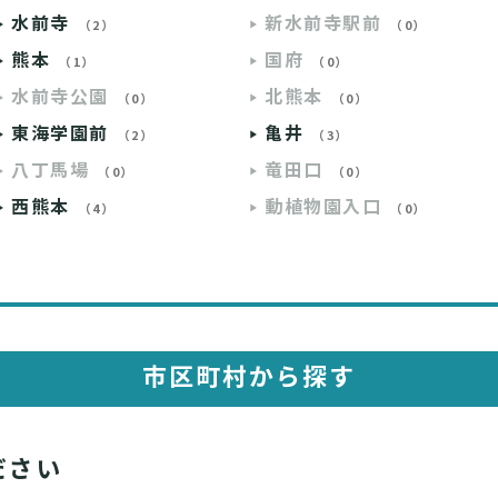
水前寺
新水前寺駅前
（2）
（0）
熊本
国府
（1）
（0）
水前寺公園
北熊本
（0）
（0）
東海学園前
亀井
（2）
（3）
八丁馬場
竜田口
（0）
（0）
西熊本
動植物園入口
（4）
（0）
市区町村から探す
ださい