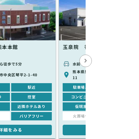
熊本本館
玉泉院 帯山中央会館
ら徒歩で5分
水前寺駅から車で8分
熊本県熊本市中央区上水前寺２丁目1
中央区琴平2-1-40
11
駅近
駐車場あり
駅近
り
控室
コンビニあり
控室
近隣ホテルあり
仮眠施設
近隣ホテルあり
バリアフリー
火葬場併設
バリアフリー
詳細をみる
詳細をみる