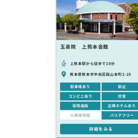
玉泉院 上熊本会館
上熊本駅から徒歩で10分
熊本県熊本市中央区段山本町2-25
駐車場あり
駅近
コンビニあり
控室
仮眠施設
近隣ホテルあり
火葬場併設
バリアフリー
詳細をみる