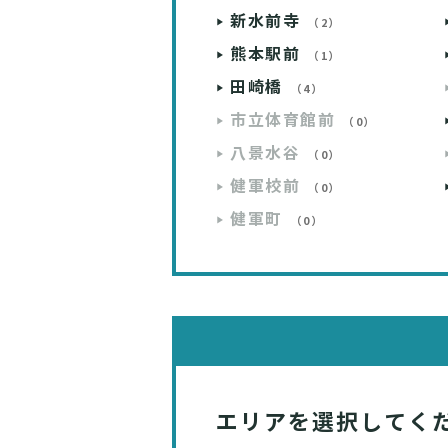
新水前寺
（2）
熊本駅前
（1）
田崎橋
（4）
市立体育館前
（0）
八景水谷
（0）
健軍校前
（0）
健軍町
（0）
エリアを選択してく