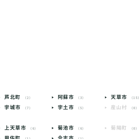
芦北町
阿蘇市
天草市
（2）
（3）
（15
宇城市
宇土市
産山村
（7）
（5）
（0
上天草市
菊池市
菊陽町
（6）
（6）
（0
甲佐町
合志市
（1）
（1）