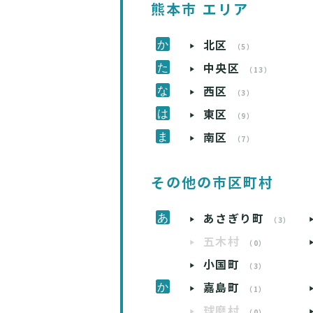
熊本市 エリア
北区
（5）
中央区
（13）
西区
（3）
東区
（9）
南区
（7）
その他の市区町村
あさぎり町
（3）
五木村
（0）
小国町
（3）
嘉島町
（1）
球磨村
（0）