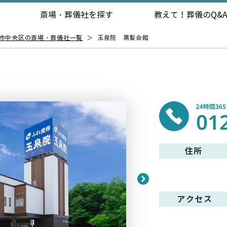
斎場・葬儀社を探す
教えて！
葬儀のQ&
市中央区の斎場・葬儀社一覧
＞
玉泉院 黒髪会館
住所
アクセス