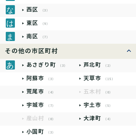
西区
（3）
東区
（9）
南区
（7）
その他の市区町村
あさぎり町
芦北町
（3）
（2）
阿蘇市
天草市
（3）
（15）
荒尾市
五木村
（4）
（0）
宇城市
宇土市
（7）
（5）
産山村
大津町
（0）
（4）
小国町
（3）