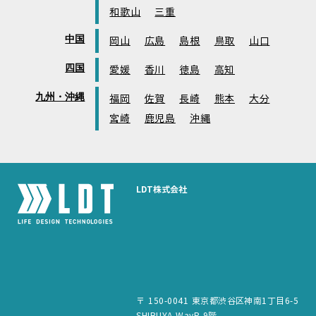
和歌山
三重
中国
岡山
広島
島根
鳥取
山口
四国
愛媛
香川
徳島
高知
九州・沖縄
福岡
佐賀
長崎
熊本
大分
宮崎
鹿児島
沖縄
LDT株式会社
〒 150-0041 東京都渋谷区神南1丁目6-5
SHIBUYA WayP 9階