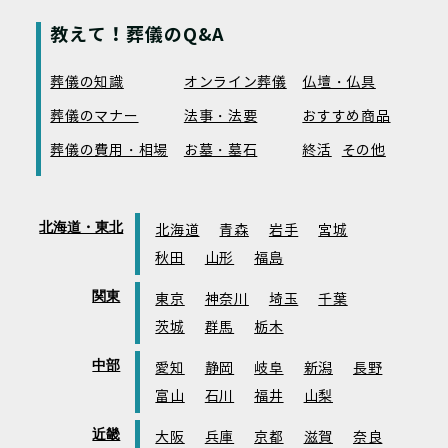
教えて！葬儀のQ&A
葬儀の知識
オンライン葬儀
仏壇・仏具
葬儀のマナー
法事・法要
おすすめ商品
葬儀の費用・相場
お墓・墓石
終活
その他
北海道・東北
北海道
青森
岩手
宮城
秋田
山形
福島
関東
東京
神奈川
埼玉
千葉
茨城
群馬
栃木
中部
愛知
静岡
岐阜
新潟
長野
富山
石川
福井
山梨
近畿
大阪
兵庫
京都
滋賀
奈良