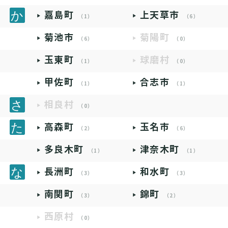
嘉島町
上天草市
（1）
（6）
菊池市
菊陽町
（6）
（0）
玉東町
球磨村
（1）
（0）
甲佐町
合志市
（1）
（1）
相良村
（0）
高森町
玉名市
（2）
（6）
多良木町
津奈木町
（1）
（1）
長洲町
和水町
（3）
（3）
南関町
錦町
（3）
（2）
西原村
（0）