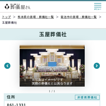
トップ
＞
熊本県の斎場・葬儀社一覧
＞
菊池市の斎場・葬儀社一覧
＞
玉屋葬儀社
玉屋葬儀社
1 / 1
住所
非提携葬儀社
861-1331