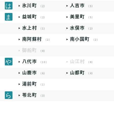
氷川町
人吉市
（2）
（5）
益城町
美里町
（2）
（5）
水上村
水俣市
（1）
（2）
南阿蘇村
南小国町
（2）
（2）
御船町
（0）
八代市
山江村
（13）
（0）
山鹿市
山都町
（6）
（4）
湯前町
（1）
苓北町
（3）