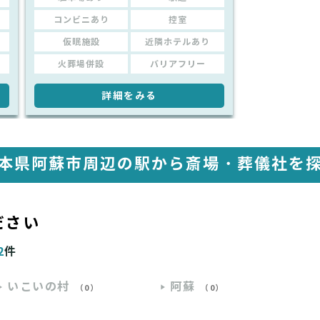
コンビニあり
控室
仮眠施設
近隣ホテルあり
火葬場併設
バリアフリー
詳細をみる
本県阿蘇市周辺の駅から
斎場・葬儀社を
ださい
2
件
いこいの村
阿蘇
（0）
（0）