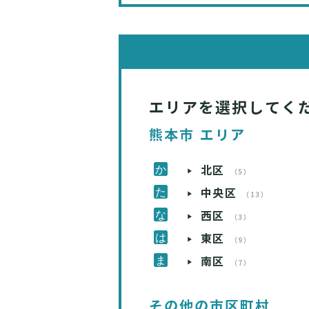
エリアを選択してく
熊本市 エリア
北区
（5）
中央区
（13）
西区
（3）
東区
（9）
南区
（7）
その他の市区町村