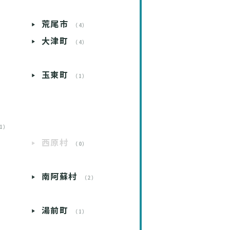
荒尾市
）
（4）
大津町
）
（4）
玉東町
）
（1）
1）
西原村
（0）
南阿蘇村
）
（2）
湯前町
）
（1）