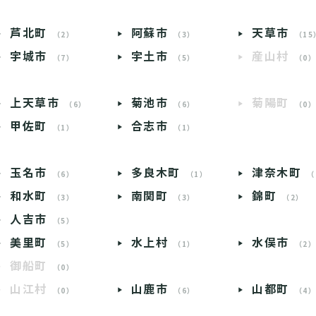
芦北町
阿蘇市
天草市
（2）
（3）
（15
宇城市
宇土市
産山村
（7）
（5）
（0
上天草市
菊池市
菊陽町
（6）
（6）
（0
甲佐町
合志市
（1）
（1）
玉名市
多良木町
津奈木町
（6）
（1）
（
和水町
南関町
錦町
（3）
（3）
（2）
人吉市
（5）
美里町
水上村
水俣市
（5）
（1）
（2
御船町
（0）
山江村
山鹿市
山都町
（0）
（6）
（4