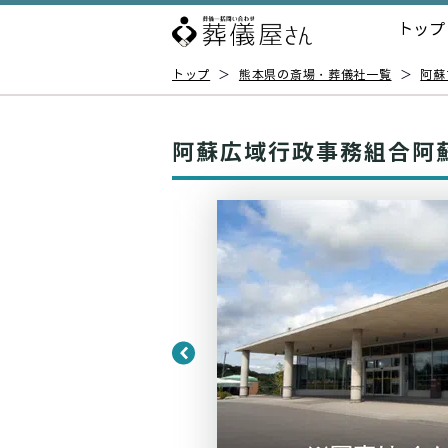
トップ
トップ
＞
熊本県の斎場・葬儀社一覧
＞
阿蘇
阿蘇広域行政事務組合阿