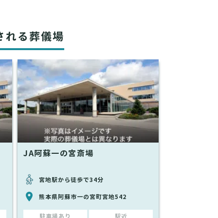
される葬儀場
JA阿蘇一の宮斎場
宮地駅から徒歩で34分
熊本県阿蘇市一の宮町宮地542
駐車場あり
駅近