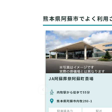
熊本県阿蘇市でよく利用
JA阿蘇葬祭阿蘇町斎場
内牧駅から徒歩で55分
熊本県阿蘇市内牧293-1
駐車場あり
駅近