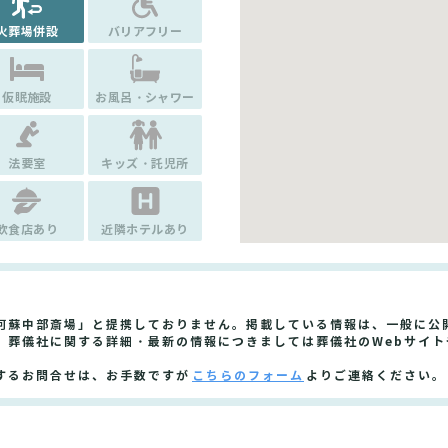
火葬場併設
バリアフリー
仮眠施設
お風呂・シャワー
法要室
キッズ・託児所
飲食店あり
近隣ホテルあり
阿蘇中部斎場」と提携しておりません。掲載している情報は、一般に公
。葬儀社に関する詳細・最新の情報につきましては葬儀社のWebサイ
するお問合せは、お手数ですが
こちらのフォーム
よりご連絡ください。