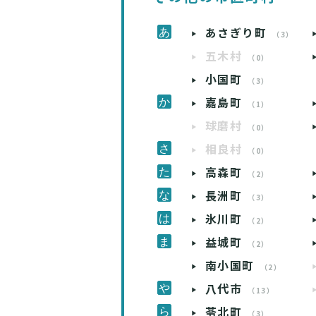
あさぎり町
（3）
五木村
（0）
小国町
（3）
嘉島町
（1）
球磨村
（0）
相良村
（0）
高森町
（2）
長洲町
（3）
氷川町
（2）
益城町
（2）
南小国町
（2）
八代市
（13）
苓北町
（3）