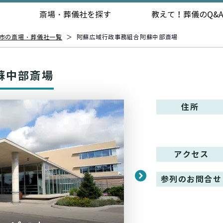
斎場・葬儀社を探す
教えて！
葬儀のQ&
市の斎場・葬儀社一覧
＞
阿蘇広域行政事務組合阿蘇中部斎場
蘇中部斎場
住所
アクセス
参列のお問合せ