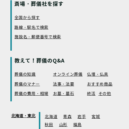
斎場・葬儀社を探す
全国から探す
路線・駅名で検索
施設名・郵便番号で検索
教えて！葬儀のQ&A
葬儀の知識
オンライン葬儀
仏壇・仏具
葬儀のマナー
法事・法要
おすすめ商品
葬儀の費用・相場
お墓・墓石
終活
その他
北海道・東北
北海道
青森
岩手
宮城
秋田
山形
福島