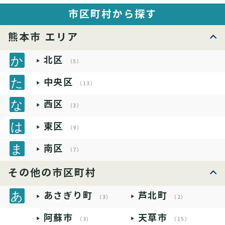
市区町村から探す
熊本市 エリア
北区
（5）
中央区
（13）
西区
（3）
東区
（9）
南区
（7）
その他の市区町村
あさぎり町
芦北町
（3）
（2）
阿蘇市
天草市
（3）
（15）