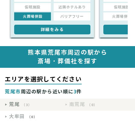
仮眠施設
近隣ホテルあり
仮眠施設
火葬場併設
バリアフリー
火葬場併設
詳細をみる
詳
熊本県荒尾市周辺の駅から
斎場・葬儀社を探す
エリアを選択してください
荒尾市
周辺の駅から近い順に
3
件
荒尾
南荒尾
（3）
（0）
大牟田
（0）