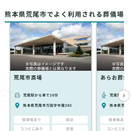
熊本県荒尾市でよく利用される葬儀場
荒尾市斎場
あらお葬祭
荒尾駅から車で10分
荒尾駅から徒
熊本県荒尾市万田字中尾303
熊本県荒尾市
駐車場あり
駅近
駐車場あり
コンビニあり
控室
コンビニあり