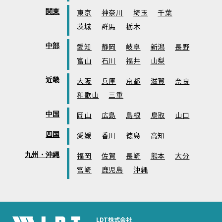
関東
東京
神奈川
埼玉
千葉
茨城
群馬
栃木
中部
愛知
静岡
岐阜
新潟
長野
富山
石川
福井
山梨
近畿
大阪
兵庫
京都
滋賀
奈良
和歌山
三重
中国
岡山
広島
島根
鳥取
山口
四国
愛媛
香川
徳島
高知
九州・沖縄
福岡
佐賀
長崎
熊本
大分
宮崎
鹿児島
沖縄
LDT株式会社