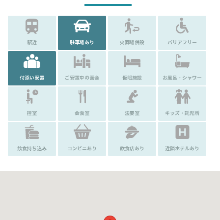
駅近
駐車場あり
火葬場併設
バリアフリー
付添い安置
ご安置中の面会
仮眠施設
お風呂・シャワー
控室
会食室
法要室
キッズ・託児所
飲食持ち込み
コンビニあり
飲食店あり
近隣ホテルあり