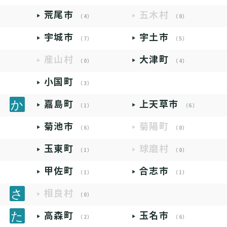
荒尾市
五木村
（4）
（0）
宇城市
宇土市
（7）
（5）
産山村
大津町
（0）
（4）
小国町
（3）
嘉島町
上天草市
（1）
（6）
菊池市
菊陽町
（6）
（0）
玉東町
球磨村
（1）
（0）
甲佐町
合志市
（1）
（1）
相良村
（0）
高森町
玉名市
（2）
（6）