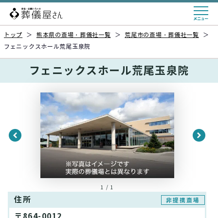
トップ
＞
熊本県の斎場・葬儀社一覧
＞
荒尾市の斎場・葬儀社一覧
＞
フェニックスホール荒尾玉泉院
フェニックスホール荒尾玉泉院
1 / 1
住所
非提携斎場
〒864-0012