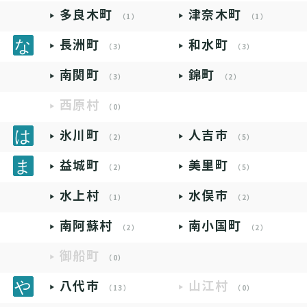
多良木町
津奈木町
（1）
（1）
長洲町
和水町
（3）
（3）
南関町
錦町
（3）
（2）
西原村
（0）
氷川町
人吉市
（2）
（5）
益城町
美里町
（2）
（5）
水上村
水俣市
（1）
（2）
南阿蘇村
南小国町
（2）
（2）
御船町
（0）
八代市
山江村
（13）
（0）