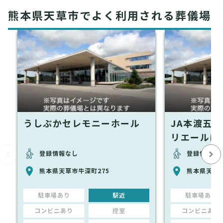
熊本県天草市でよく利用される葬儀場
うしぶかセレモニーホール
JA本渡五
リエールほ
登録情報なし
登録情報な
熊本県天草市牛深町275
熊本県天草市
駐車場あり
駅近
駐車場あり
コンビニあり
控室
コンビニあり