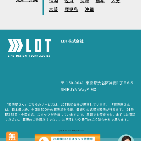
福岡
佐賀
長崎
熊本
大分
宮崎
鹿児島
沖縄
LDT株式会社
〒 150-0041 東京都渋谷区神南1丁目6-5
SHIBUYA WayP 9階
「葬儀屋さん」こちらのサービスは、LDT株式会社が運営しています。 「葬儀屋さん」
は、日本最大級、全国6,500件の葬儀場を掲載。最寄りの式場で葬儀が行えます。 24時
間365日・全国対応。スタッフが待機していますので、早朝でも深夜でも、まずはお電話
ください。 葬儀のご依頼だけでなく、お見積もりや費用のご相談も無料で承ります。
copyright © LDT.Co.Ltd. All Rights Reserved.