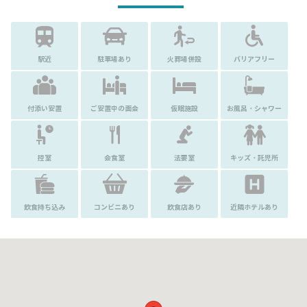
駅近
駐車場あり
火葬場併設
バリアフリー
付添い安置
ご安置中の面会
仮眠施設
お風呂・シャワー
控室
会食室
法要室
キッズ・託児所
飲食持ち込み
コンビニあり
飲食店あり
近隣ホテルあり