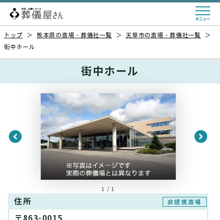
トップ
＞
熊本県の斎場・葬儀社一覧
＞
天草市の斎場・葬儀社一覧
＞
街中ホール
街中ホール
1 / 1
住所
非提携斎場
〒863-0015