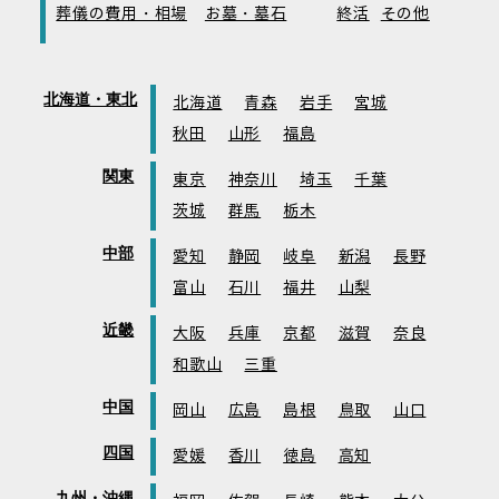
葬儀の費用・相場
お墓・墓石
終活
その他
北海道・東北
北海道
青森
岩手
宮城
秋田
山形
福島
関東
東京
神奈川
埼玉
千葉
茨城
群馬
栃木
中部
愛知
静岡
岐阜
新潟
長野
富山
石川
福井
山梨
近畿
大阪
兵庫
京都
滋賀
奈良
和歌山
三重
中国
岡山
広島
島根
鳥取
山口
四国
愛媛
香川
徳島
高知
九州・沖縄