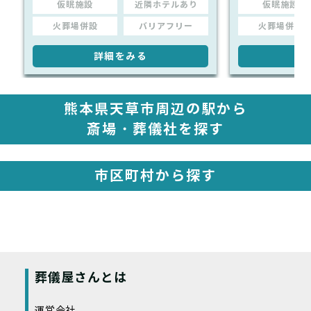
仮眠施設
近隣ホテルあり
仮眠施設
火葬場併設
バリアフリー
火葬場併設
詳細をみる
詳
熊本県天草市周辺の駅から
斎場・葬儀社を探す
市区町村から探す
葬儀屋さんとは
運営会社