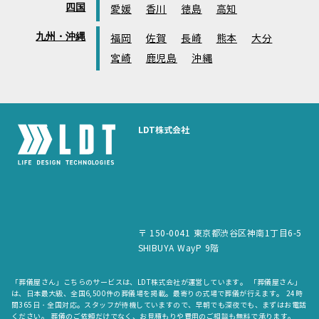
四国
愛媛
香川
徳島
高知
九州・沖縄
福岡
佐賀
長崎
熊本
大分
宮崎
鹿児島
沖縄
LDT株式会社
〒 150-0041 東京都渋谷区神南1丁目6-5
SHIBUYA WayP 9階
「葬儀屋さん」こちらのサービスは、LDT株式会社が運営しています。 「葬儀屋さん」
は、日本最大級、全国6,500件の葬儀場を掲載。最寄りの式場で葬儀が行えます。 24時
間365日・全国対応。スタッフが待機していますので、早朝でも深夜でも、まずはお電話
ください。 葬儀のご依頼だけでなく、お見積もりや費用のご相談も無料で承ります。