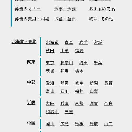
葬儀のマナー
法事・法要
おすすめ商品
葬儀の費用・相場
お墓・墓石
終活
その他
北海道・東北
北海道
青森
岩手
宮城
秋田
山形
福島
関東
東京
神奈川
埼玉
千葉
茨城
群馬
栃木
中部
愛知
静岡
岐阜
新潟
長野
富山
石川
福井
山梨
近畿
大阪
兵庫
京都
滋賀
奈良
和歌山
三重
中国
岡山
広島
島根
鳥取
山口