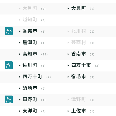
大月町
大豊町
（0）
（1）
越知町
（0）
香美市
北川村
（1）
（0）
黒潮町
芸西村
（1）
（0）
高知市
香南市
（13）
（3）
佐川町
四万十市
（1）
（3）
四万十町
宿毛市
（2）
（3）
須崎市
（2）
田野町
津野町
（1）
（0）
東洋町
土佐市
（2）
（1）