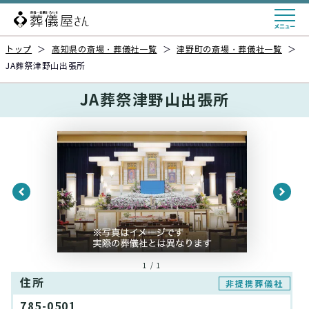
トップ
＞
高知県の斎場・葬儀社一覧
＞
津野町の斎場・葬儀社一覧
＞
JA葬祭津野山出張所
JA葬祭津野山出張所
1 / 1
住所
非提携葬儀社
785-0501