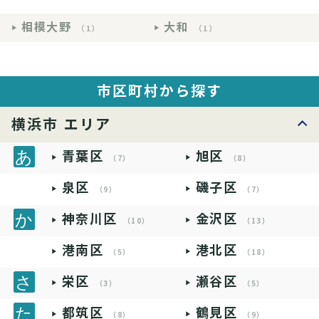
相模大野
大和
（1）
（1）
市区町村から探す
横浜市 エリア
青葉区
旭区
（7）
（8）
泉区
磯子区
（9）
（7）
神奈川区
金沢区
（10）
（13）
港南区
港北区
（5）
（18）
栄区
瀬谷区
（3）
（5）
都筑区
鶴見区
（8）
（9）