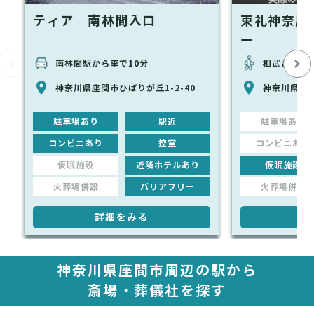
ティア 南林間入口
東礼神奈川
ー
南林間駅から車で10分
相武台前駅
神奈川県座間市ひばりが丘1-2-40
神奈川県座間
駐車場あり
駅近
駐車場あり
コンビニあり
控室
コンビニあり
仮眠施設
近隣ホテルあり
仮眠施設
火葬場併設
バリアフリー
火葬場併設
詳細をみる
詳
神奈川県座間市周辺の駅から
斎場・葬儀社を探す