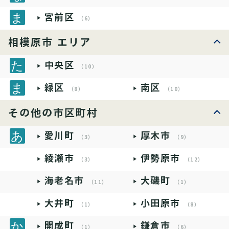
宮前区
（6）
相模原市 エリア
中央区
（10）
緑区
南区
（8）
（10）
その他の市区町村
愛川町
厚木市
（3）
（9）
綾瀬市
伊勢原市
（3）
（12）
海老名市
大磯町
（11）
（1）
大井町
小田原市
（1）
（8）
開成町
鎌倉市
（1）
（6）