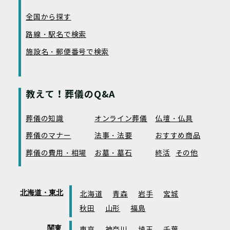
全国から探す
路線・駅名で検索
施設名・郵便番号で検索
教えて！葬儀のQ&A
葬儀の知識
オンライン葬儀
仏壇・仏具
葬儀のマナー
法事・法要
おすすめ商品
葬儀の費用・相場
お墓・墓石
終活
その他
北海道・東北
北海道
青森
岩手
宮城
秋田
山形
福島
関東
東京
神奈川
埼玉
千葉