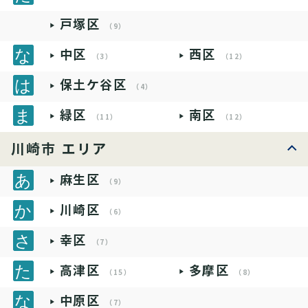
戸塚区
（9）
中区
西区
（3）
（12）
保土ケ谷区
（4）
緑区
南区
（11）
（12）
川崎市 エリア
麻生区
（9）
川崎区
（6）
幸区
（7）
高津区
多摩区
（15）
（8）
中原区
（7）