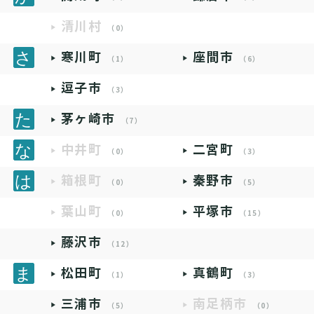
清川村
（0）
寒川町
座間市
（1）
（6）
逗子市
（3）
茅ヶ崎市
（7）
中井町
二宮町
（0）
（3）
箱根町
秦野市
（0）
（5）
葉山町
平塚市
（0）
（15）
藤沢市
（12）
松田町
真鶴町
（1）
（3）
三浦市
南足柄市
（5）
（0）