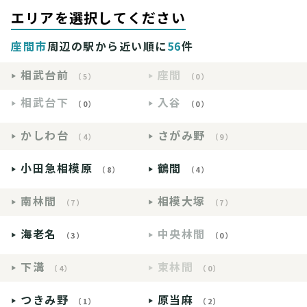
エリアを選択してください
座間市
周辺の駅から近い順に
56
件
相武台前
座間
（5）
（0）
相武台下
入谷
（0）
（0）
かしわ台
さがみ野
（4）
（9）
小田急相模原
鶴間
（8）
（4）
南林間
相模大塚
（7）
（7）
海老名
中央林間
（3）
（0）
下溝
東林間
（4）
（0）
つきみ野
原当麻
（1）
（2）