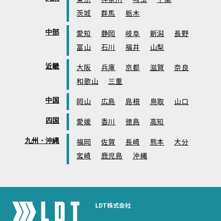
茨城
群馬
栃木
中部
愛知
静岡
岐阜
新潟
長野
富山
石川
福井
山梨
近畿
大阪
兵庫
京都
滋賀
奈良
和歌山
三重
中国
岡山
広島
島根
鳥取
山口
四国
愛媛
香川
徳島
高知
九州・沖縄
福岡
佐賀
長崎
熊本
大分
宮崎
鹿児島
沖縄
LDT株式会社