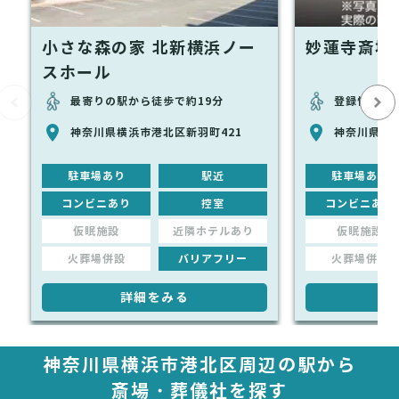
小さな森の家 北新横浜ノー
妙蓮寺斎場
スホール
最寄りの駅から徒歩で約19分
登録情報な
神奈川県横浜市港北区新羽町421
神奈川県横浜
駐車場あり
駅近
駐車場あり
コンビニあり
控室
コンビニあり
仮眠施設
近隣ホテルあり
仮眠施設
火葬場併設
バリアフリー
火葬場併設
詳細をみる
詳
神奈川県横浜市港北区周辺の駅から
斎場・葬儀社を探す