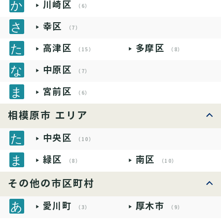
川崎区
（6）
幸区
（7）
高津区
多摩区
（15）
（8）
中原区
（7）
宮前区
（6）
相模原市 エリア
中央区
（10）
緑区
南区
（8）
（10）
その他の市区町村
愛川町
厚木市
（3）
（9）