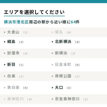
エリアを選択してください
横浜市港北区
周辺の駅から近い順に
64
件
大倉山
菊名
（2）
（0）
綱島
北新横浜
（3）
（4）
妙蓮寺
新横浜
（4）
（2）
新羽
日吉本町
（1）
（0）
白楽
岸根公園
（1）
（1）
東白楽
大口
（0）
（3）
東神奈川
京急東神奈川
（0）
（2）