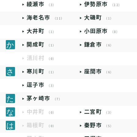
綾瀬市
伊勢原市
（3）
（12）
海老名市
大磯町
（11）
（1）
大井町
小田原市
（1）
（8）
開成町
鎌倉市
（1）
（6）
清川村
（0）
寒川町
座間市
（1）
（6）
逗子市
（3）
茅ヶ崎市
（7）
中井町
二宮町
（0）
（3）
箱根町
秦野市
（0）
（5）