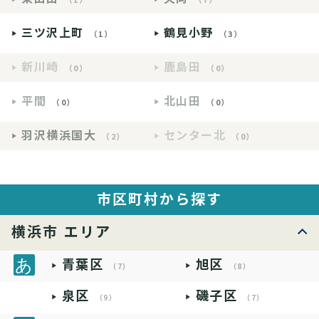
三ツ沢上町
鶴見小野
（1）
（3）
新川崎
鹿島田
（0）
（0）
平間
北山田
（0）
（0）
羽沢横浜国大
センター北
（2）
（0）
市区町村から探す
横浜市 エリア
青葉区
旭区
（7）
（8）
泉区
磯子区
（9）
（7）