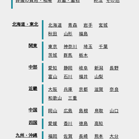
葬儀の費用・相場
お墓・墓石
終活
その他
北海道・東北
北海道
青森
岩手
宮城
秋田
山形
福島
関東
東京
神奈川
埼玉
千葉
茨城
群馬
栃木
中部
愛知
静岡
岐阜
新潟
長野
富山
石川
福井
山梨
近畿
大阪
兵庫
京都
滋賀
奈良
和歌山
三重
中国
岡山
広島
島根
鳥取
山口
四国
愛媛
香川
徳島
高知
九州・沖縄
福岡
佐賀
長崎
熊本
大分