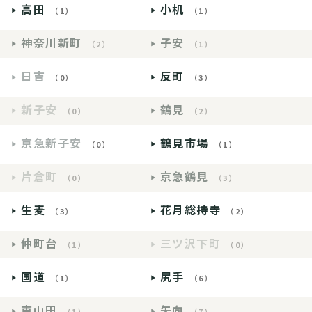
高田
小机
（1）
（1）
神奈川新町
子安
（2）
（1）
日吉
反町
（0）
（3）
新子安
鶴見
（0）
（2）
京急新子安
鶴見市場
（0）
（1）
片倉町
京急鶴見
（0）
（3）
生麦
花月総持寺
（3）
（2）
仲町台
三ツ沢下町
（1）
（0）
国道
尻手
（1）
（6）
東山田
矢向
（1）
（7）