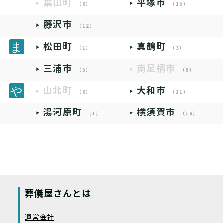
葉山町
平塚市
（0）
（15）
藤沢市
（12）
松田町
真鶴町
（1）
（3）
三浦市
南足柄市
（5）
（0）
山北町
大和市
（0）
（11）
湯河原町
横須賀市
（1）
（18）
葬儀屋さんとは
運営会社