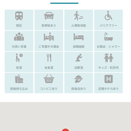
駅近
駐車場あり
火葬場併設
バリアフリー
付添い安置
ご安置中の面会
仮眠施設
お風呂・シャワー
控室
会食室
法要室
キッズ・託児所
飲食持ち込み
コンビニあり
飲食店あり
近隣ホテルあり