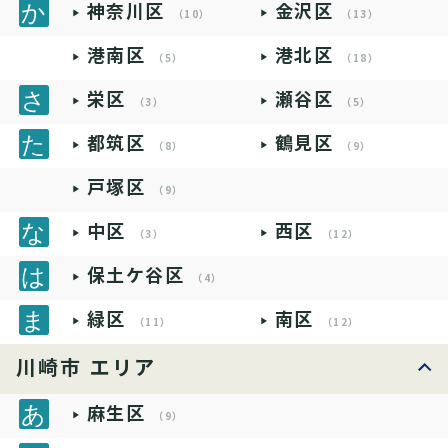
神奈川区
金沢区
（10）
（13）
港南区
港北区
（5）
（18）
栄区
瀬谷区
（3）
（5）
都筑区
鶴見区
（8）
（9）
戸塚区
（9）
中区
西区
（3）
（12）
保土ケ谷区
（4）
緑区
南区
（11）
（12）
川崎市 エリア
麻生区
（9）