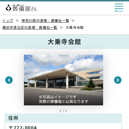
トップ
＞
神奈川県の斎場・葬儀社一覧
＞
横浜市港北区の斎場・葬儀社一覧
＞
大乗寺会館
大乗寺会館
1 / 1
住所
〒222-0004