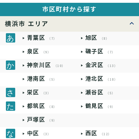
市区町村から探す
横浜市 エリア
青葉区
旭区
（7）
（8）
泉区
磯子区
（9）
（7）
神奈川区
金沢区
（10）
（13）
港南区
港北区
（5）
（18）
栄区
瀬谷区
（3）
（5）
都筑区
鶴見区
（8）
（9）
戸塚区
（9）
中区
西区
（3）
（12）