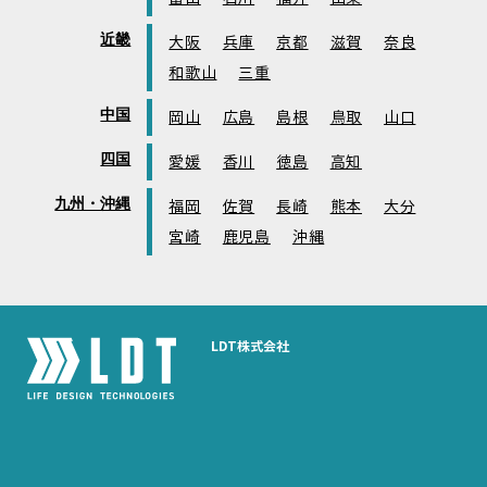
近畿
大阪
兵庫
京都
滋賀
奈良
和歌山
三重
中国
岡山
広島
島根
鳥取
山口
四国
愛媛
香川
徳島
高知
九州・沖縄
福岡
佐賀
長崎
熊本
大分
宮崎
鹿児島
沖縄
LDT株式会社