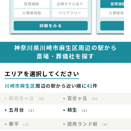
仮眠施設
近隣ホテルあり
仮眠施設
火葬場併設
バリアフリー
火葬場併設
詳細をみる
詳
神奈川県川崎市麻生区周辺の駅から
斎場・葬儀社を探す
エリアを選択してください
川崎市麻生区
周辺の駅から近い順に
41
件
新百合ヶ丘
百合ヶ丘
（0）
（5）
五月台
柿生
（2）
（2）
栗平
読売ランド前
（1）
（6）