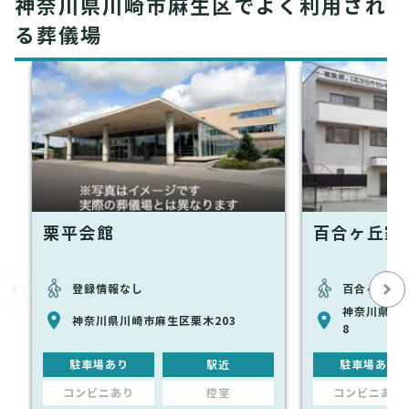
神奈川県川崎市麻生区でよく利用され
る葬儀場
栗平会館
百合ヶ丘家
登録情報なし
百合ヶ丘駅
神奈川県川崎
神奈川県川崎市麻生区栗木203
8
駐車場あり
駅近
駐車場あり
コンビニあり
控室
コンビニあり