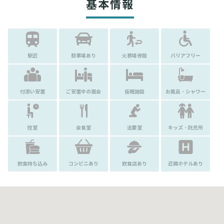
基本情報
駅近
駐車場あり
火葬場併設
バリアフリー
付添い安置
ご安置中の面会
仮眠施設
お風呂・シャワー
控室
会食室
法要室
キッズ・託児所
飲食持ち込み
コンビニあり
飲食店あり
近隣ホテルあり