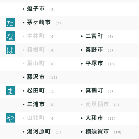
逗子市
（3）
茅ヶ崎市
（7）
中井町
二宮町
（0）
（3）
箱根町
秦野市
（0）
（5）
葉山町
平塚市
（0）
（15）
藤沢市
（12）
松田町
真鶴町
（1）
（3）
三浦市
南足柄市
（5）
（0）
山北町
大和市
（0）
（11）
湯河原町
横須賀市
（1）
（18）