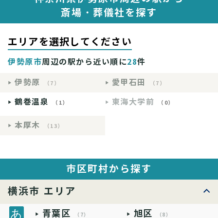
斎場・葬儀社を探す
エリアを選択してください
伊勢原市
周辺の駅から近い順に
28
件
伊勢原
愛甲石田
（7）
（7）
鶴巻温泉
東海大学前
（1）
（0）
本厚木
（13）
市区町村から探す
横浜市 エリア
青葉区
旭区
（7）
（8）