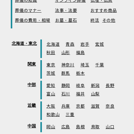
葬儀の知識
オンライン葬儀
仏壇・仏具
葬儀のマナー
法事・法要
おすすめ商品
葬儀の費用・相場
お墓・墓石
終活
その他
北海道・東北
北海道
青森
岩手
宮城
秋田
山形
福島
関東
東京
神奈川
埼玉
千葉
茨城
群馬
栃木
中部
愛知
静岡
岐阜
新潟
長野
富山
石川
福井
山梨
近畿
大阪
兵庫
京都
滋賀
奈良
和歌山
三重
中国
岡山
広島
島根
鳥取
山口