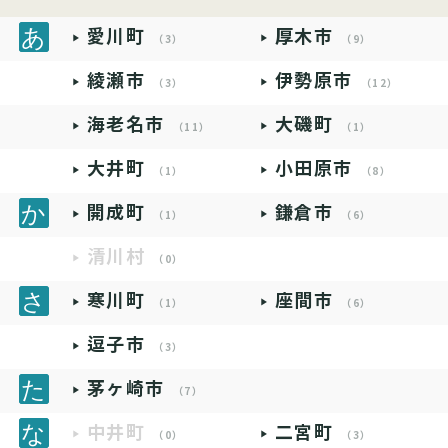
愛川町
厚木市
（3）
（9）
綾瀬市
伊勢原市
（3）
（12）
海老名市
大磯町
（11）
（1）
大井町
小田原市
（1）
（8）
開成町
鎌倉市
（1）
（6）
清川村
（0）
寒川町
座間市
（1）
（6）
逗子市
（3）
茅ヶ崎市
（7）
中井町
二宮町
（0）
（3）