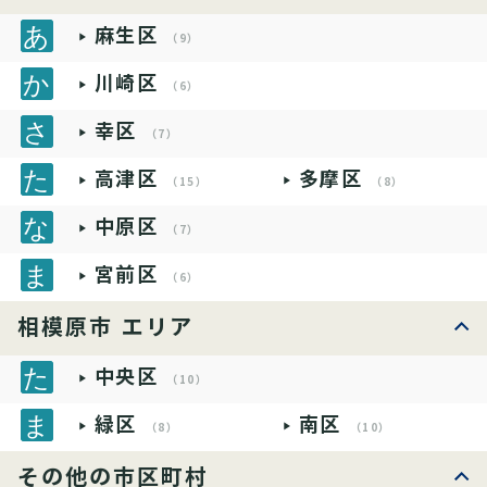
麻生区
（9）
川崎区
（6）
幸区
（7）
高津区
多摩区
（15）
（8）
中原区
（7）
宮前区
（6）
相模原市 エリア
中央区
（10）
緑区
南区
（8）
（10）
その他の市区町村