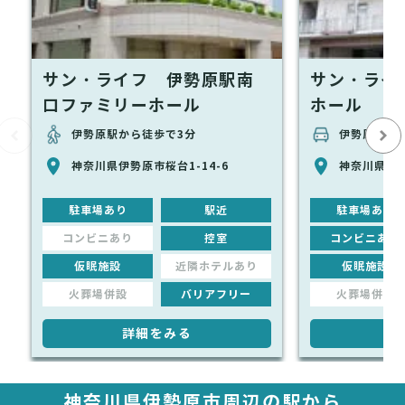
サン・ライフ 伊勢原駅南
サン・ライ
口ファミリーホール
ホール
伊勢原駅から徒歩で3分
伊勢原駅から
神奈川県伊勢原市桜台1-14-6
神奈川県伊勢
駐車場あり
駅近
駐車場あり
コンビニあり
控室
コンビニあり
仮眠施設
近隣ホテルあり
仮眠施設
火葬場併設
バリアフリー
火葬場併設
詳細をみる
詳
神奈川県伊勢原市周辺の駅から