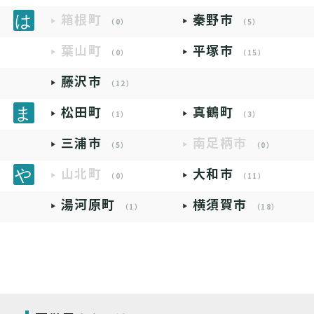
箱根町
秦野市
（0）
（5）
葉山町
平塚市
（0）
（15）
藤沢市
（12）
松田町
真鶴町
（1）
（3）
三浦市
南足柄市
（5）
（0）
山北町
大和市
（0）
（11）
湯河原町
横須賀市
（1）
（18）