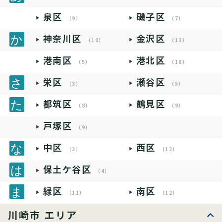
泉区
磯子区
（9）
（7）
神奈川区
金沢区
（10）
（13）
港南区
港北区
（5）
（18）
栄区
瀬谷区
（3）
（5）
都筑区
鶴見区
（8）
（9）
戸塚区
（9）
中区
西区
（3）
（12）
保土ケ谷区
（4）
緑区
南区
（11）
（12）
川崎市 エリア