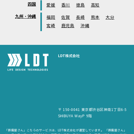
四国
愛媛
香川
徳島
高知
九州・沖縄
福岡
佐賀
長崎
熊本
大分
宮崎
鹿児島
沖縄
LDT株式会社
〒 150-0041 東京都渋谷区神南1丁目6-5
SHIBUYA WayP 9階
「葬儀屋さん」こちらのサービスは、LDT株式会社が運営しています。 「葬儀屋さん」