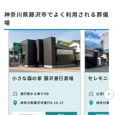
神奈川県藤沢市でよく利用される葬儀
場
小さな森の家 藤沢善行斎場
セレモニー
善行駅から車で4分
辻堂駅から
神奈川県藤沢市善行6-16-27
神奈川県藤沢