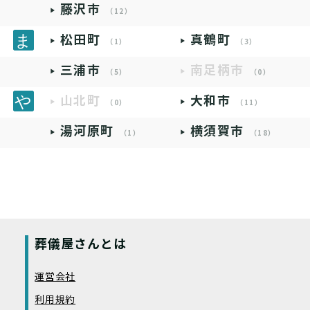
藤沢市
（12）
松田町
真鶴町
（1）
（3）
三浦市
南足柄市
（5）
（0）
山北町
大和市
（0）
（11）
湯河原町
横須賀市
（1）
（18）
葬儀屋さんとは
運営会社
利用規約