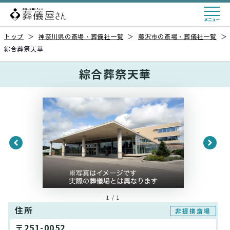
トップ
＞
神奈川県の斎場・葬儀社一覧
＞
藤沢市の斎場・葬儀社一覧
＞
綜合葬祭天華
綜合葬祭天華
1 / 1
住所
非提携斎場
〒251-0052