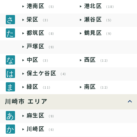
港南区
港北区
（5）
（18）
栄区
瀬谷区
（3）
（5）
都筑区
鶴見区
（8）
（9）
戸塚区
（9）
中区
西区
（3）
（12）
保土ケ谷区
（4）
緑区
南区
（11）
（12）
川崎市 エリア
麻生区
（9）
川崎区
（6）