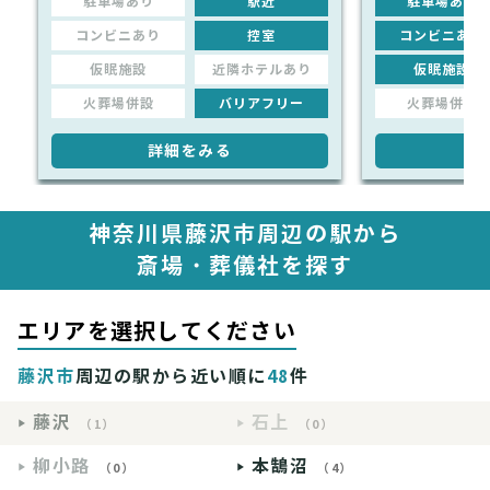
駐車場あり
駅近
駐車場あり
コンビニあり
控室
コンビニあり
仮眠施設
近隣ホテルあり
仮眠施設
火葬場併設
バリアフリー
火葬場併設
詳細をみる
詳
神奈川県藤沢市周辺の駅から
斎場・葬儀社を探す
エリアを選択してください
藤沢市
周辺の駅から近い順に
48
件
藤沢
石上
（1）
（0）
柳小路
本鵠沼
（0）
（4）