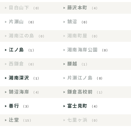
目白山下
藤沢本町
（0）
（4）
片瀬山
鵠沼
（0）
（0）
湘南江の島
湘南町屋
（0）
（0）
江ノ島
湘南海岸公園
（1）
（0）
西鎌倉
腰越
（0）
（1）
湘南深沢
片瀬江ノ島
（1）
（0）
鵠沼海岸
鎌倉高校前
（4）
（1）
善行
富士見町
（3）
（4）
辻堂
七里ヶ浜
（15）
（0）