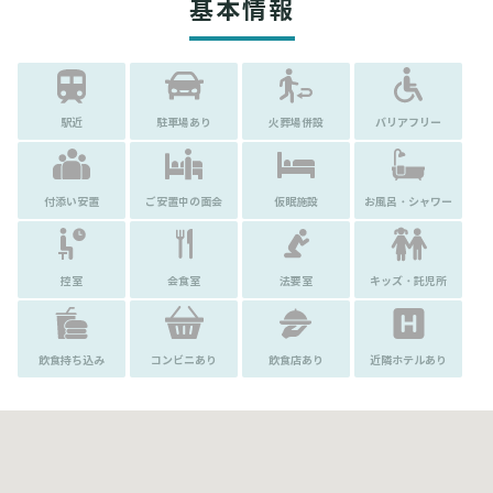
基本情報
駅近
駐車場あり
火葬場併設
バリアフリー
付添い安置
ご安置中の面会
仮眠施設
お風呂・シャワー
控室
会食室
法要室
キッズ・託児所
飲食持ち込み
コンビニあり
飲食店あり
近隣ホテルあり