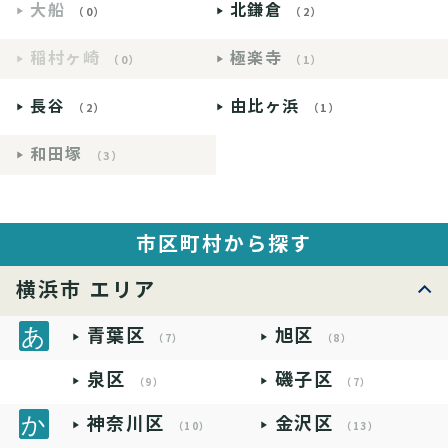
大船
北鎌倉
（0）
（2）
稲村ヶ崎
極楽寺
（0）
（1）
長谷
由比ヶ浜
（2）
（1）
和田塚
（3）
市区町村から探す
横浜市 エリア
青葉区
旭区
（7）
（8）
泉区
磯子区
（9）
（7）
神奈川区
金沢区
（10）
（13）