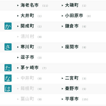
海老名市
大磯町
（11）
（1）
大井町
小田原市
（1）
（8）
開成町
鎌倉市
（1）
（6）
清川村
（0）
寒川町
座間市
（1）
（6）
逗子市
（3）
茅ヶ崎市
（7）
中井町
二宮町
（0）
（3）
箱根町
秦野市
（0）
（5）
葉山町
平塚市
（0）
（15）