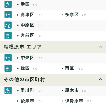
幸区
（7）
高津区
多摩区
（15）
（8）
中原区
（7）
宮前区
（6）
相模原市 エリア
中央区
（10）
緑区
南区
（8）
（10）
その他の市区町村
愛川町
厚木市
（3）
（9）
綾瀬市
伊勢原市
（3）
（12）