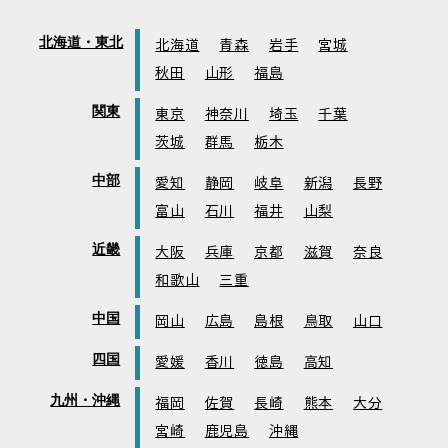
北海道・東北
北海道
青森
岩手
宮城
秋田
山形
福島
関東
東京
神奈川
埼玉
千葉
茨城
群馬
栃木
中部
愛知
静岡
岐阜
新潟
長野
富山
石川
福井
山梨
近畿
大阪
兵庫
京都
滋賀
奈良
和歌山
三重
中国
岡山
広島
島根
鳥取
山口
四国
愛媛
香川
徳島
高知
九州・沖縄
福岡
佐賀
長崎
熊本
大分
宮崎
鹿児島
沖縄