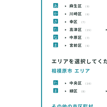
麻生区
（9）
川崎区
（6）
幸区
（7）
高津区
（15）
中原区
（7）
宮前区
（6）
エリアを選択してく
相模原市 エリア
中央区
（10）
緑区
（8）
その他の市区町村