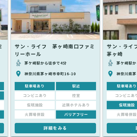
ミ
サン・ライフ 茅ヶ崎南口ファミ
サン・ライ
リーホール
茅ヶ崎
茅ケ崎駅から徒歩で4分
茅ケ崎駅か
神奈川県茅ヶ崎市幸町16-10
神奈川県茅
駐車場あり
駅近
駐車場あり
コンビニあり
控室
コンビニあ
仮眠施設
近隣ホテルあり
仮眠施設
火葬場併設
バリアフリー
火葬場併設
詳細をみる