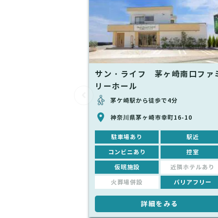
サン・ライフ 茅ヶ崎南口ファ
リーホール
茅ケ崎駅から徒歩で4分
神奈川県茅ヶ崎市幸町16-10
駐車場あり
駅近
コンビニあり
控室
仮眠施設
近隣ホテルあり
火葬場併設
バリアフリー
詳細をみる