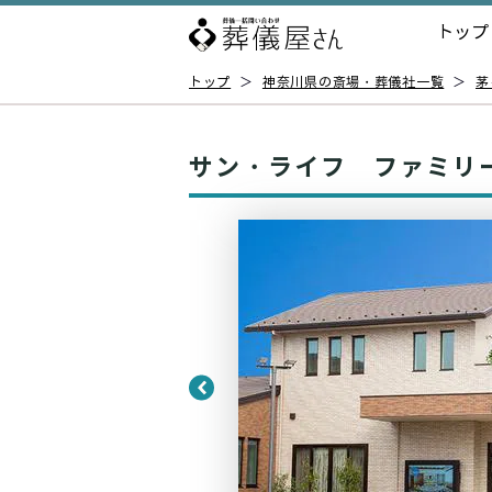
トップ
トップ
＞
神奈川県の斎場・葬儀社一覧
＞
茅
サン・ライフ ファミリ