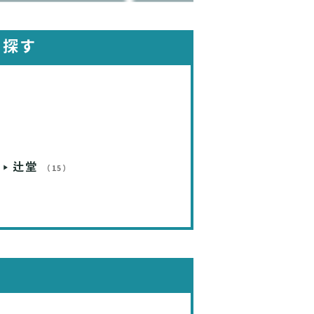
を探す
辻堂
（15）