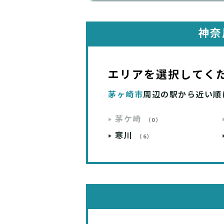
神奈
エリアを選択してく
茅ヶ崎市
周辺の駅から近い順
茅ケ崎
（0）
寒川
（6）