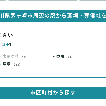
川県茅ヶ崎市周辺の駅から
斎場・葬儀社
ださい
に
34
件
北茅ケ崎
香川
（0）
（1）
平塚
（12）
市区町村から探す