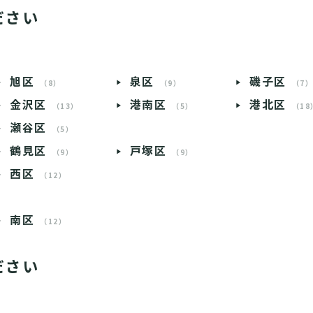
ださい
旭区
泉区
磯子区
（8）
（9）
（7
金沢区
港南区
港北区
（13）
（5）
（18
瀬谷区
（5）
鶴見区
戸塚区
（9）
（9）
西区
（12）
南区
（12）
ださい