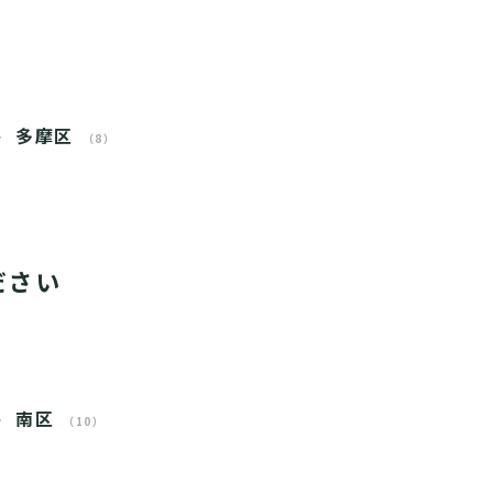
多摩区
（8）
ださい
南区
（10）