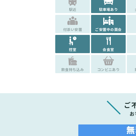
駅近
駐車場あり
付添い安置
ご安置中の面会
控室
会食室
飲食持ち込み
コンビニあり
ご
お