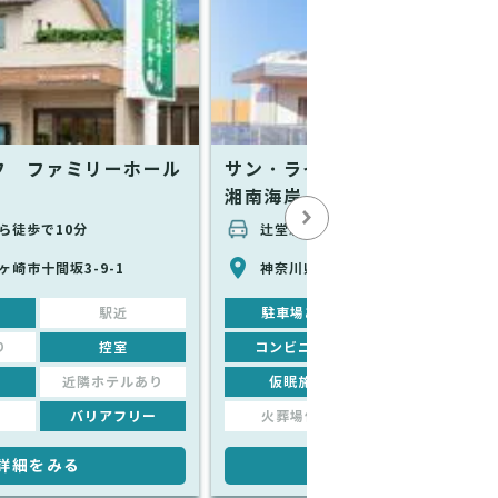
フ ファミリーホール
サン・ライフ ファミリーホー
湘南海岸
ら徒歩で10分
辻堂駅から車で5分
ヶ崎市十間坂3-9-1
神奈川県茅ヶ崎市常盤町6-29
駅近
駐車場あり
駅近
り
控室
コンビニあり
控室
近隣ホテルあり
仮眠施設
近隣ホテルあり
バリアフリー
火葬場併設
バリアフリー
詳細をみる
詳細をみる