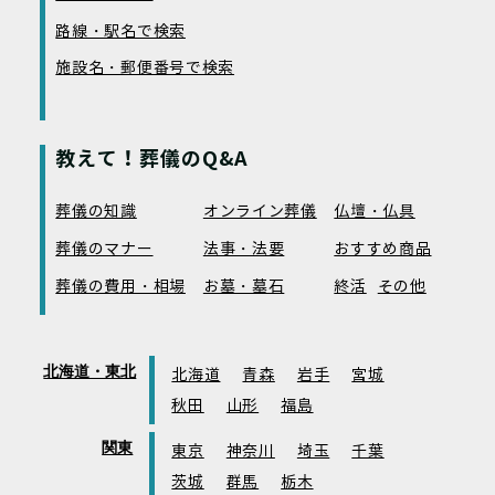
路線・駅名で検索
施設名・郵便番号で検索
教えて！葬儀のQ&A
葬儀の知識
オンライン葬儀
仏壇・仏具
葬儀のマナー
法事・法要
おすすめ商品
葬儀の費用・相場
お墓・墓石
終活
その他
北海道・東北
北海道
青森
岩手
宮城
秋田
山形
福島
関東
東京
神奈川
埼玉
千葉
茨城
群馬
栃木