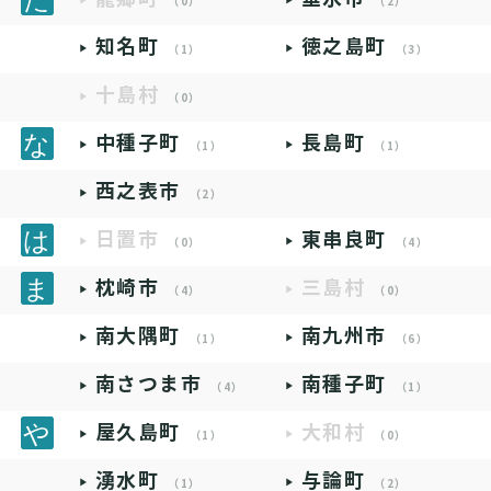
（0）
（2）
知名町
徳之島町
（1）
（3）
十島村
（0）
中種子町
長島町
（1）
（1）
西之表市
（2）
日置市
東串良町
（0）
（4）
枕崎市
三島村
（4）
（0）
南大隅町
南九州市
（1）
（6）
南さつま市
南種子町
（4）
（1）
屋久島町
大和村
（1）
（0）
湧水町
与論町
（1）
（2）