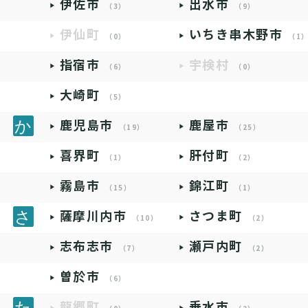
伊佐市
出水市
（3）
（9）
伊仙町
いちき串木野市
（0）
（1
指宿市
宇検村
（6）
（0）
大崎町
（5）
鹿児島市
鹿屋市
（19）
（25）
喜界町
肝付町
（1）
（2）
霧島市
錦江町
（15）
（1）
薩摩川内市
さつま町
（10）
（2）
志布志市
瀬戸内町
（7）
（2）
曽於市
（6）
龍郷町
垂水市