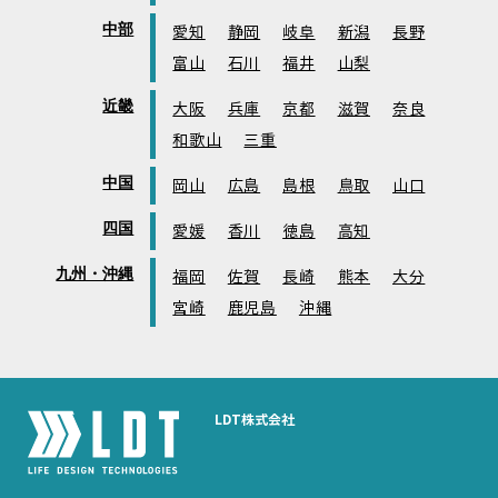
中部
愛知
静岡
岐阜
新潟
長野
富山
石川
福井
山梨
近畿
大阪
兵庫
京都
滋賀
奈良
和歌山
三重
中国
岡山
広島
島根
鳥取
山口
四国
愛媛
香川
徳島
高知
九州・沖縄
福岡
佐賀
長崎
熊本
大分
宮崎
鹿児島
沖縄
LDT株式会社