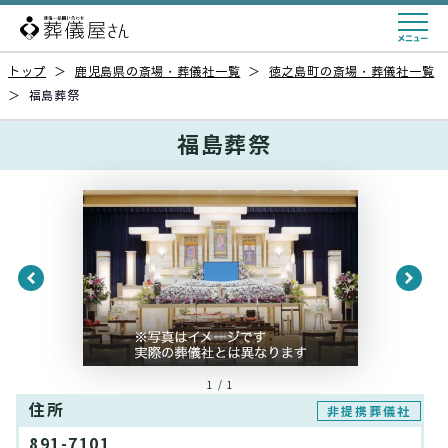
トップ
＞
鹿児島県の斎場・葬儀社一覧
＞
徳之島町の斎場・葬儀社一覧
＞
福島葬祭
福島葬祭
1 / 1
住所
非提携葬儀社
891-7101