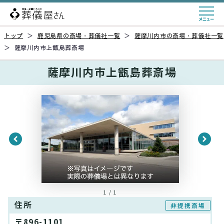
トップ
＞
鹿児島県の斎場・葬儀社一覧
＞
薩摩川内市の斎場・葬儀社一覧
＞
薩摩川内市上甑島葬斎場
薩摩川内市上甑島葬斎場
1 / 1
住所
非提携斎場
〒896-1101