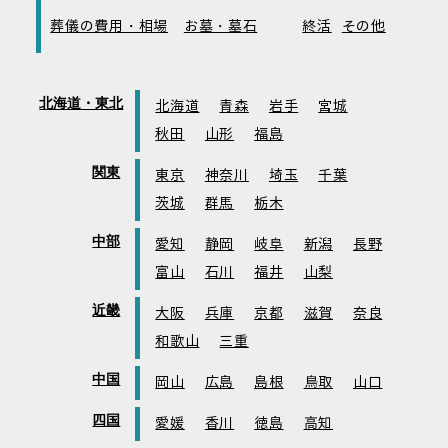
葬儀の費用・相場
お墓・墓石
終活
その他
北海道・東北
北海道
青森
岩手
宮城
秋田
山形
福島
関東
東京
神奈川
埼玉
千葉
茨城
群馬
栃木
中部
愛知
静岡
岐阜
新潟
長野
富山
石川
福井
山梨
近畿
大阪
兵庫
京都
滋賀
奈良
和歌山
三重
中国
岡山
広島
島根
鳥取
山口
四国
愛媛
香川
徳島
高知