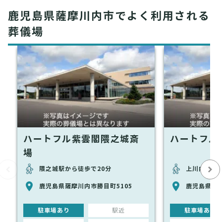
鹿児島県薩摩川内市でよく利用される
葬儀場
ハートフル紫雲閣隈之城斎
ハートフル
場
隈之城駅から徒歩で20分
上川内駅から
鹿児島県薩摩川内市勝目町5105
鹿児島県薩摩
駐車場あり
駅近
駐車場あり