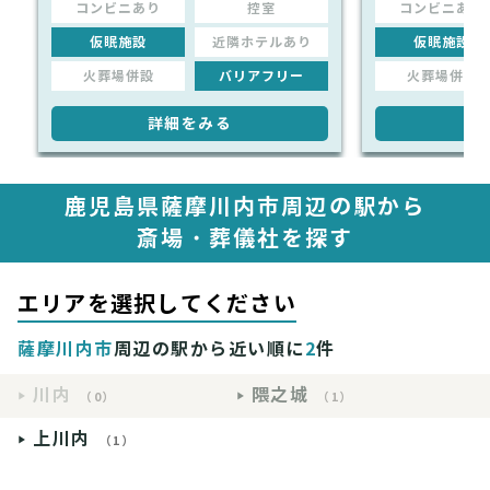
コンビニあり
控室
コンビニあり
仮眠施設
近隣ホテルあり
仮眠施設
火葬場併設
バリアフリー
火葬場併設
詳細をみる
詳
鹿児島県薩摩川内市周辺の駅から
斎場・葬儀社を探す
エリアを選択してください
薩摩川内市
周辺の駅から近い順に
2
件
川内
隈之城
（0）
（1）
上川内
（1）