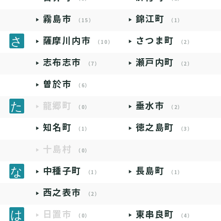
霧島市
錦江町
（15）
（1）
薩摩川内市
さつま町
（10）
（2）
志布志市
瀬戸内町
（7）
（2）
曽於市
（6）
龍郷町
垂水市
（0）
（2）
知名町
徳之島町
（1）
（3）
十島村
（0）
中種子町
長島町
（1）
（1）
西之表市
（2）
日置市
東串良町
（0）
（4）