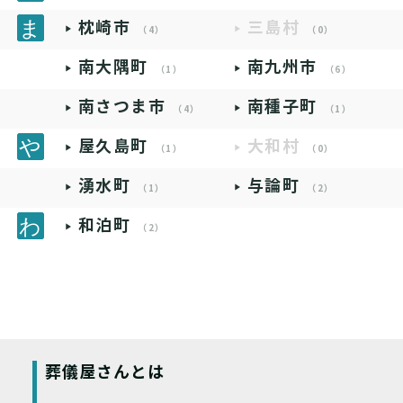
枕崎市
三島村
（4）
（0）
南大隅町
南九州市
（1）
（6）
南さつま市
南種子町
（4）
（1）
屋久島町
大和村
（1）
（0）
湧水町
与論町
（1）
（2）
和泊町
（2）
葬儀屋さんとは