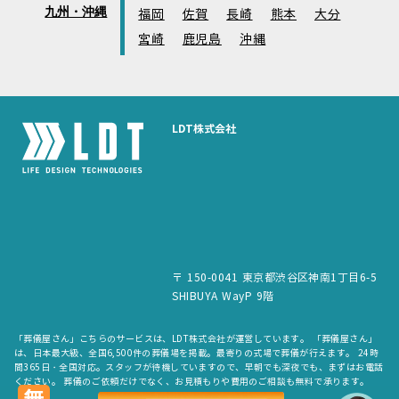
九州・沖縄
福岡
佐賀
長崎
熊本
大分
宮崎
鹿児島
沖縄
LDT株式会社
〒 150-0041 東京都渋谷区神南1丁目6-5
SHIBUYA WayP 9階
「葬儀屋さん」こちらのサービスは、LDT株式会社が運営しています。 「葬儀屋さん」
は、日本最大級、全国6,500件の葬儀場を掲載。最寄りの式場で葬儀が行えます。 24時
間365日・全国対応。スタッフが待機していますので、早朝でも深夜でも、まずはお電話
ください。 葬儀のご依頼だけでなく、お見積もりや費用のご相談も無料で承ります。