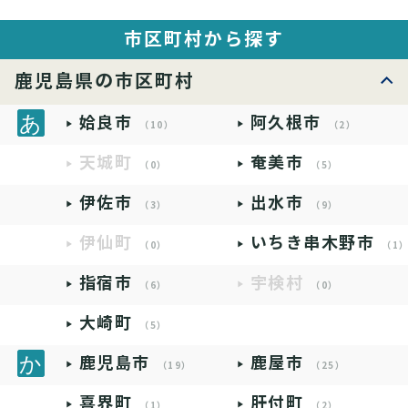
市区町村から探す
鹿児島県の市区町村
姶良市
阿久根市
（10）
（2）
天城町
奄美市
（0）
（5）
伊佐市
出水市
（3）
（9）
伊仙町
いちき串木野市
（0）
（1
指宿市
宇検村
（6）
（0）
大崎町
（5）
鹿児島市
鹿屋市
（19）
（25）
喜界町
肝付町
（1）
（2）