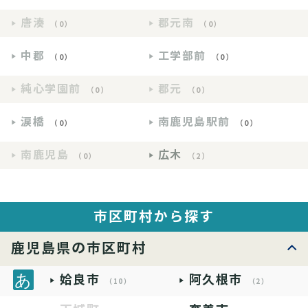
唐湊
郡元南
（0）
（0）
中郡
工学部前
（0）
（0）
純心学園前
郡元
（0）
（0）
涙橋
南鹿児島駅前
（0）
（0）
南鹿児島
広木
（0）
（2）
市区町村から探す
鹿児島県の市区町村
姶良市
阿久根市
（10）
（2）