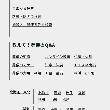
全国から探す
路線・駅名で検索
施設名・郵便番号で検索
教えて！葬儀のQ&A
葬儀の知識
オンライン葬儀
仏壇・仏具
葬儀のマナー
法事・法要
おすすめ商品
葬儀の費用・相場
お墓・墓石
終活
その他
北海道・東北
北海道
青森
岩手
宮城
秋田
山形
福島
関東
東京
神奈川
埼玉
千葉