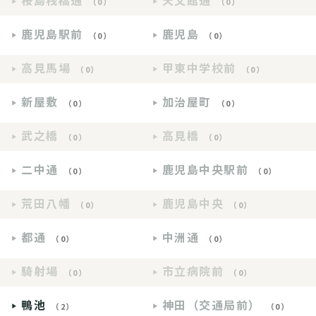
桜島桟橋通
天文館通
（0）
（0）
鹿児島駅前
鹿児島
（0）
（0）
高見馬場
甲東中学校前
（0）
（0）
新屋敷
加治屋町
（0）
（0）
武之橋
高見橋
（0）
（0）
二中通
鹿児島中央駅前
（0）
（0）
荒田八幡
鹿児島中央
（0）
（0）
都通
中洲通
（0）
（0）
騎射場
市立病院前
（0）
（0）
鴨池
神田（交通局前）
（2）
（0）