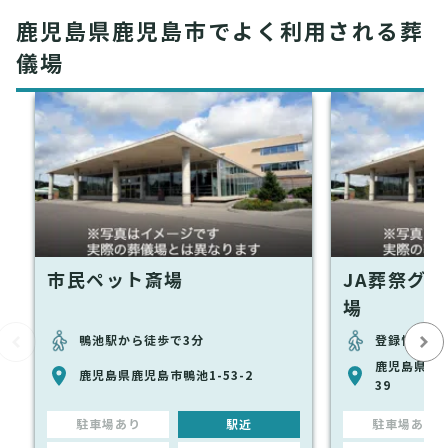
鹿児島県鹿児島市でよく利用される葬
儀場
市民ペット斎場
JA葬祭グ
場
鴨池駅から徒歩で3分
登録情報な
鹿児島県鹿児
鹿児島県鹿児島市鴨池1-53-2
39
駐車場あり
駅近
駐車場あり