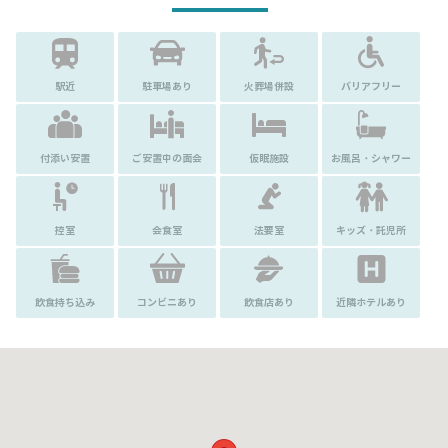
駅近
駐車場あり
火葬場併設
バリアフリー
付添い安置
ご安置中の面会
仮眠施設
お風呂・シャワー
控室
会食室
法要室
キッズ・託児所
飲食持ち込み
コンビニあり
飲食店あり
近隣ホテルあり