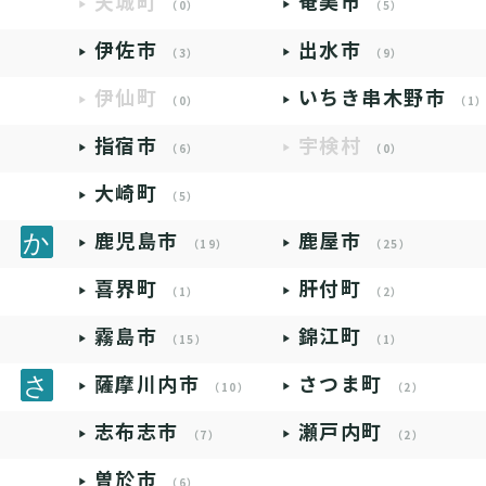
天城町
奄美市
（0）
（5）
伊佐市
出水市
（3）
（9）
伊仙町
いちき串木野市
（0）
（1
指宿市
宇検村
（6）
（0）
大崎町
（5）
鹿児島市
鹿屋市
（19）
（25）
喜界町
肝付町
（1）
（2）
霧島市
錦江町
（15）
（1）
薩摩川内市
さつま町
（10）
（2）
志布志市
瀬戸内町
（7）
（2）
曽於市
（6）