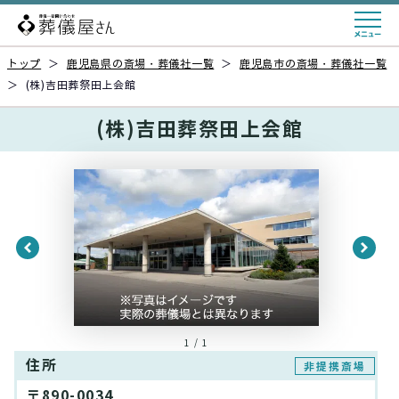
トップ
＞
鹿児島県の斎場・葬儀社一覧
＞
鹿児島市の斎場・葬儀社一覧
＞
(株)吉田葬祭田上会館
(株)吉田葬祭田上会館
1 / 1
住所
非提携斎場
〒890-0034