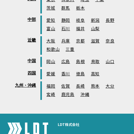
茨城
群馬
栃木
中部
愛知
静岡
岐阜
新潟
長野
富山
石川
福井
山梨
近畿
大阪
兵庫
京都
滋賀
奈良
和歌山
三重
中国
岡山
広島
島根
鳥取
山口
四国
愛媛
香川
徳島
高知
九州・沖縄
福岡
佐賀
長崎
熊本
大分
宮崎
鹿児島
沖縄
LDT株式会社