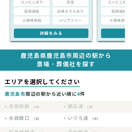
コンビニあり
控室
コンビニあり
仮眠施設
近隣ホテルあり
仮眠施設
火葬場併設
バリアフリー
火葬場併設
詳細をみる
詳
鹿児島県鹿児島市周辺の駅から
斎場・葬儀社を探す
エリアを選択してください
鹿児島市
周辺の駅から近い順に
4
件
市役所前
朝日通
（0）
（0）
水族館口
いづろ通
（0）
（0）