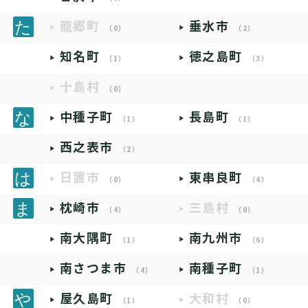
龍郷町
垂水市
（0）
（2）
知名町
徳之島町
（1）
（3）
十島村
（0）
中種子町
長島町
（1）
（1）
西之表市
（2）
日置市
東串良町
（0）
（4）
枕崎市
三島村
（4）
（0）
南大隅町
南九州市
（1）
（6）
南さつま市
南種子町
（4）
（1）
屋久島町
大和村
（1）
（0）