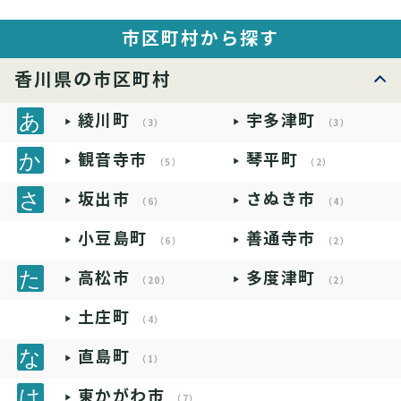
市区町村から探す
香川県の市区町村
綾川町
宇多津町
（3）
（3）
観音寺市
琴平町
（5）
（2）
坂出市
さぬき市
（6）
（4）
小豆島町
善通寺市
（6）
（2）
高松市
多度津町
（20）
（2）
土庄町
（4）
直島町
（1）
東かがわ市
（7）