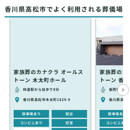
香川県高松市でよく利用される葬儀場
家族葬のカナクラ オールス
家族葬のカ
トーン 木太町ホール
トーン 香西
林道駅から徒歩で8分
香西駅から徒
香川県高松市木太町1829-9
香川県高松市
駐車場あり
駅近
駐車場あり
コンビニあり
控室
コンビニあり