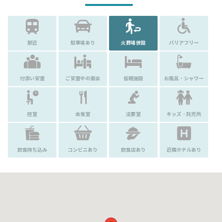
駅近
駐車場あり
火葬場併設
バリアフリー
付添い安置
ご安置中の面会
仮眠施設
お風呂・シャワー
控室
会食室
法要室
キッズ・託児所
飲食持ち込み
コンビニあり
飲食店あり
近隣ホテルあり