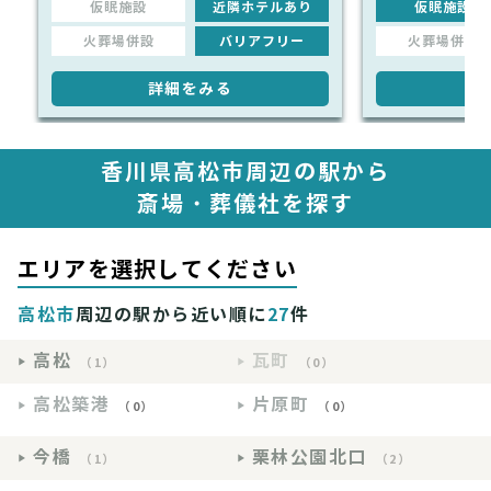
仮眠施設
近隣ホテルあり
仮眠施設
火葬場併設
バリアフリー
火葬場併設
詳細をみる
詳
香川県高松市周辺の駅から
斎場・葬儀社を探す
エリアを選択してください
高松市
周辺の駅から近い順に
27
件
高松
瓦町
（1）
（0）
高松築港
片原町
（0）
（0）
今橋
栗林公園北口
（1）
（2）