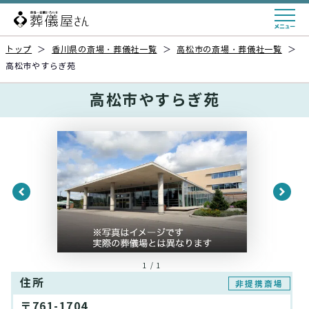
トップ
＞
香川県の斎場・葬儀社一覧
＞
高松市の斎場・葬儀社一覧
＞
高松市やすらぎ苑
高松市やすらぎ苑
1 / 1
住所
非提携斎場
〒761-1704