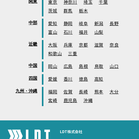
関東
東京
神奈川
埼玉
千葉
茨城
群馬
栃木
中部
愛知
静岡
岐阜
新潟
長野
富山
石川
福井
山梨
近畿
大阪
兵庫
京都
滋賀
奈良
和歌山
三重
中国
岡山
広島
島根
鳥取
山口
四国
愛媛
香川
徳島
高知
九州・沖縄
福岡
佐賀
長崎
熊本
大分
宮崎
鹿児島
沖縄
LDT株式会社