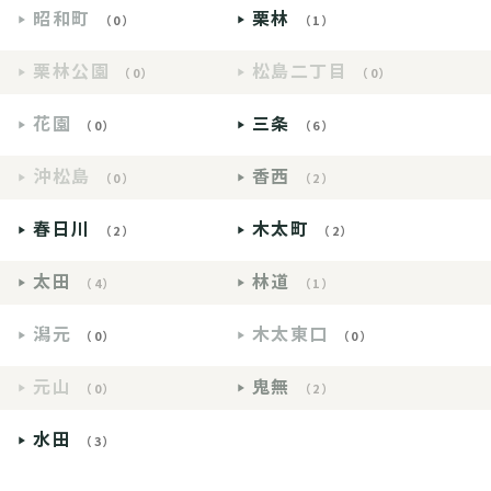
昭和町
栗林
（0）
（1）
栗林公園
松島二丁目
（0）
（0）
花園
三条
（0）
（6）
沖松島
香西
（0）
（2）
春日川
木太町
（2）
（2）
太田
林道
（4）
（1）
潟元
木太東口
（0）
（0）
元山
鬼無
（0）
（2）
水田
（3）