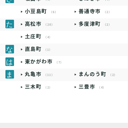
小豆島町
善通寺市
（6）
（2）
高松市
多度津町
（20）
（2）
土庄町
（4）
直島町
（1）
東かがわ市
（7）
丸亀市
まんのう町
（11）
（2）
三木町
三豊市
（2）
（4）