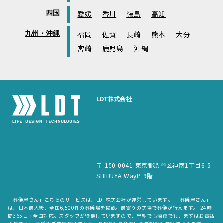
四国
愛媛
香川
徳島
高知
九州・沖縄
福岡
佐賀
長崎
熊本
大分
宮崎
鹿児島
沖縄
LDT株式会社
〒 150-0041 東京都渋谷区神南1丁目6-5
SHIBUYA WayP 9階
「葬儀屋さん」こちらのサービスは、LDT株式会社が運営しています。 「葬儀屋さん」
は、日本最大級、全国6,500件の葬儀場を掲載。最寄りの式場で葬儀が行えます。 24時
間365日・全国対応。スタッフが待機していますので、早朝でも深夜でも、まずはお電話