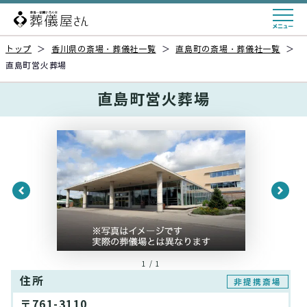
トップ
＞
香川県の斎場・葬儀社一覧
＞
直島町の斎場・葬儀社一覧
＞
直島町営火葬場
直島町営火葬場
1 / 1
住所
非提携斎場
〒761-3110