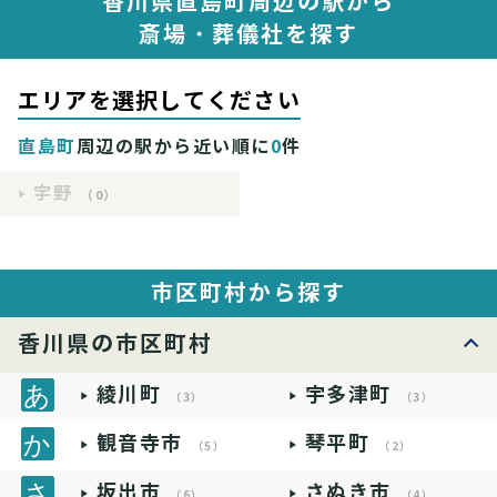
香川県直島町周辺の駅から
斎場・葬儀社を探す
エリアを選択してください
直島町
周辺の駅から近い順に
0
件
宇野
（0）
市区町村から探す
香川県の市区町村
綾川町
宇多津町
（3）
（3）
観音寺市
琴平町
（5）
（2）
坂出市
さぬき市
（6）
（4）