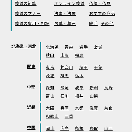
葬儀の知識
オンライン葬儀
仏壇・仏具
葬儀のマナー
法事・法要
おすすめ商品
葬儀の費用・相場
お墓・墓石
終活
その他
北海道・東北
北海道
青森
岩手
宮城
秋田
山形
福島
関東
東京
神奈川
埼玉
千葉
茨城
群馬
栃木
中部
愛知
静岡
岐阜
新潟
長野
富山
石川
福井
山梨
近畿
大阪
兵庫
京都
滋賀
奈良
和歌山
三重
中国
岡山
広島
島根
鳥取
山口