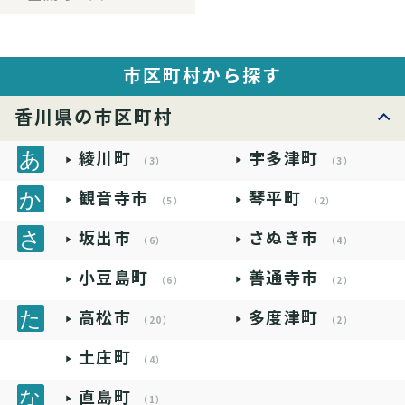
市区町村から探す
香川県の市区町村
綾川町
宇多津町
（3）
（3）
観音寺市
琴平町
（5）
（2）
坂出市
さぬき市
（6）
（4）
小豆島町
善通寺市
（6）
（2）
高松市
多度津町
（20）
（2）
土庄町
（4）
直島町
（1）