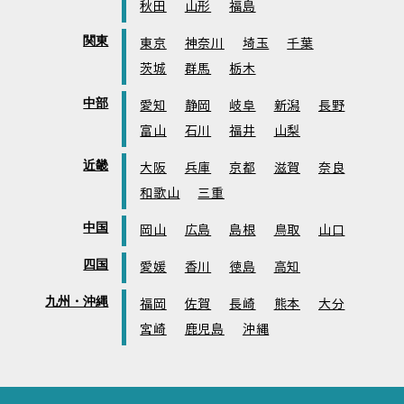
秋田
山形
福島
関東
東京
神奈川
埼玉
千葉
茨城
群馬
栃木
中部
愛知
静岡
岐阜
新潟
長野
富山
石川
福井
山梨
近畿
大阪
兵庫
京都
滋賀
奈良
和歌山
三重
中国
岡山
広島
島根
鳥取
山口
四国
愛媛
香川
徳島
高知
九州・沖縄
福岡
佐賀
長崎
熊本
大分
宮崎
鹿児島
沖縄