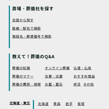
斎場・葬儀社を探す
全国から探す
路線・駅名で検索
施設名・郵便番号で検索
教えて！葬儀のQ&A
葬儀の知識
オンライン葬儀
仏壇・仏具
葬儀のマナー
法事・法要
おすすめ商品
葬儀の費用・相場
お墓・墓石
終活
その他
北海道・東北
北海道
青森
岩手
宮城