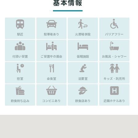
基本情報
駅近
駐車場あり
火葬場併設
バリアフリー
付添い安置
ご安置中の面会
仮眠施設
お風呂・シャワー
控室
会食室
法要室
キッズ・託児所
飲食持ち込み
コンビニあり
飲食店あり
近隣ホテルあり