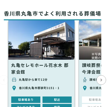
香川県丸亀市でよく利用される葬儀場
丸亀セレモホール花水木 郡
讃岐葬祭(
家会館
今津会館
丸亀駅から車で12分
讃岐塩屋駅
香川県丸亀市郡家町3151‐1
香川県丸亀市
駐車場あり
駅近
駐車場あり