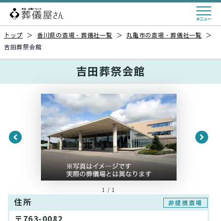
トップ
＞
香川県の斎場・葬儀社一覧
＞
丸亀市の斎場・葬儀社一覧
＞
吉田葬祭会館
吉田葬祭会館
1 / 1
住所
非提携斎場
〒763-0082