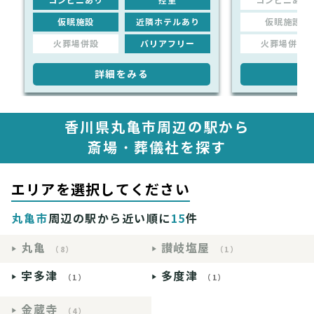
コンビニあり
控室
コンビニあり
仮眠施設
近隣ホテルあり
仮眠施設
火葬場併設
バリアフリー
火葬場併設
詳細をみる
詳
香川県丸亀市周辺の駅から
斎場・葬儀社を探す
エリアを選択してください
丸亀市
周辺の駅から近い順に
15
件
丸亀
讃岐塩屋
（8）
（1）
宇多津
多度津
（1）
（1）
金蔵寺
（4）