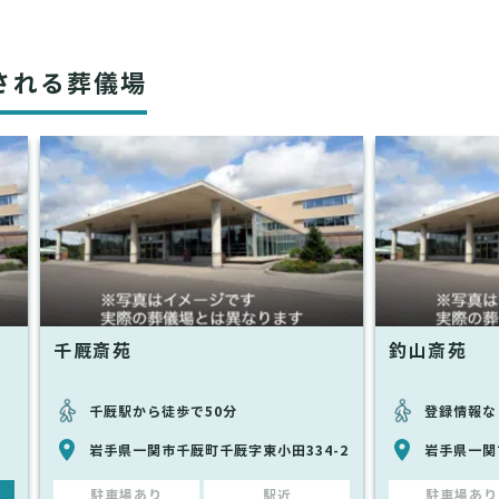
される葬儀場
千厩斎苑
釣山斎苑
千厩駅から徒歩で50分
登録情報な
岩手県一関市千厩町千厩字東小田334-2
岩手県一関
駐車場あり
駅近
駐車場あり