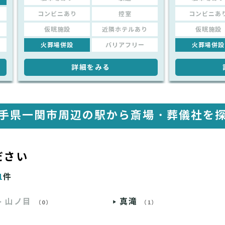
コンビニあり
控室
コンビニあ
仮眠施設
近隣ホテルあり
仮眠施設
火葬場併設
バリアフリー
火葬場併設
詳細をみる
手県一関市周辺の駅から
斎場・葬儀社を
ださい
1
件
山ノ目
真滝
（0）
（1）