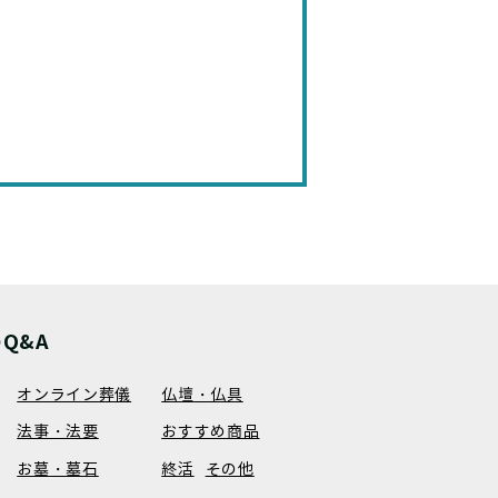
Q&A
オンライン葬儀
仏壇・仏具
法事・法要
おすすめ商品
お墓・墓石
終活
その他