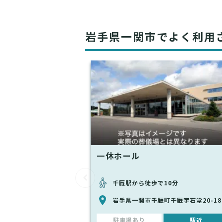
岩手県一関市でよく利用
一休ホール
千厩駅から徒歩で10分
岩手県一関市千厩町千厩字石堂20-18
駐車場あり
駅近