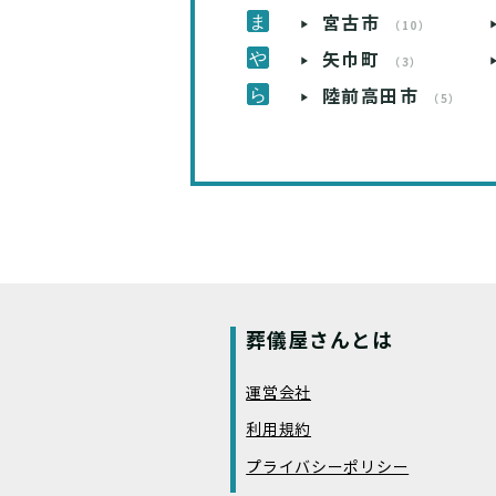
宮古市
（10）
矢巾町
（3）
陸前高田市
（5）
葬儀屋さんとは
運営会社
利用規約
プライバシーポリシー