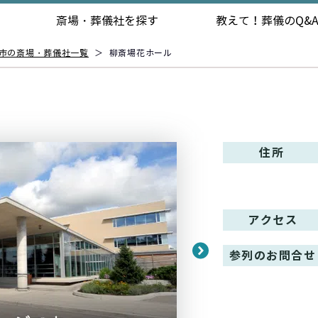
斎場・葬儀社を探す
教えて！
葬儀のQ&
市の斎場・葬儀社一覧
＞
柳斎場花ホール
住所
アクセス
参列のお問合せ