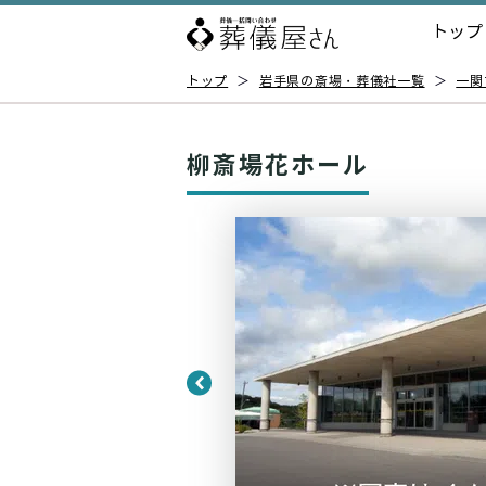
トップ
トップ
＞
岩手県の斎場・葬儀社一覧
＞
一関
柳斎場花ホール