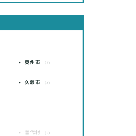
奥州市
）
（6）
久慈市
）
（3）
普代村
）
（0）