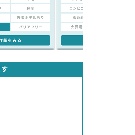
り
控室
コンビニあり
控室
近隣ホテルあり
仮眠施設
近隣ホテルあり
バリアフリー
火葬場併設
バリアフリー
詳細をみる
詳細をみる
探す