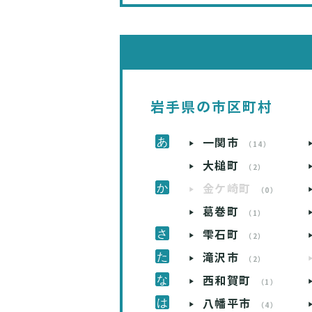
岩手県の市区町村
一関市
（14）
大槌町
（2）
金ケ崎町
（0）
葛巻町
（1）
雫石町
（2）
滝沢市
（2）
西和賀町
（1）
八幡平市
（4）