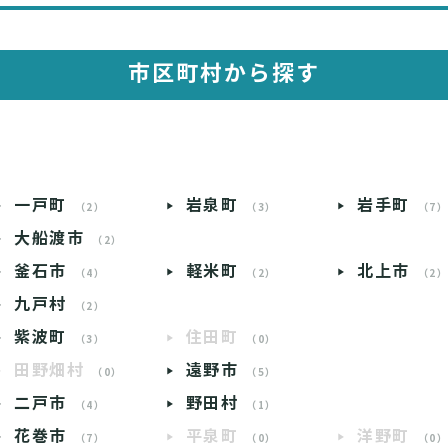
市区町村から探す
一戸町
岩泉町
岩手町
（2）
（3）
（7
大船渡市
（2）
釜石市
軽米町
北上市
（4）
（2）
（2
九戸村
（2）
紫波町
住田町
（3）
（0）
田野畑村
遠野市
（0）
（5）
二戸市
野田村
（4）
（1）
花巻市
平泉町
洋野町
（7）
（0）
（0