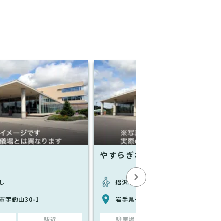
やすらぎホールだいとう
し
摺沢駅から徒歩で14分
市字釣山30-1
岩手県一関市大東町摺沢字羽山前14-
駅近
駐車場あり
駅近