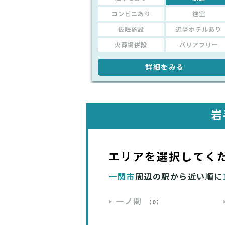
コンビニあり
控室
仮眠施設
近隣ホテルあり
火葬場併設
バリアフリー
詳細をみる
岩
エリアを選択してく
一関市
周辺の駅から近い順に
一ノ関
（0）