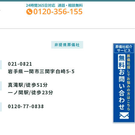
A
非提携葬儀社
021-0821
岩手県一関市三関字白崎5-5
真滝駅/徒歩51分
一ノ関駅/徒歩23分
0120-77-0838