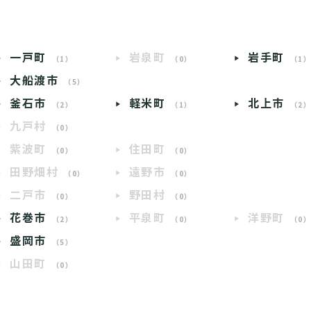
一戸町
岩泉町
岩手町
（1）
（0）
（1
大船渡市
（5）
釜石市
軽米町
北上市
（2）
（1）
（2
九戸村
（0）
紫波町
住田町
（0）
（0）
田野畑村
遠野市
（0）
（0）
二戸市
野田村
（0）
（0）
花巻市
平泉町
洋野町
（2）
（0）
（0
盛岡市
（5）
山田町
（0）