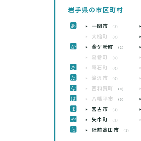
岩手県の市区町村
一関市
（2）
大槌町
（0）
金ケ崎町
（2）
葛巻町
（0）
雫石町
（0）
滝沢市
（0）
西和賀町
（0）
八幡平市
（0）
宮古市
（4）
矢巾町
（1）
陸前高田市
（1）