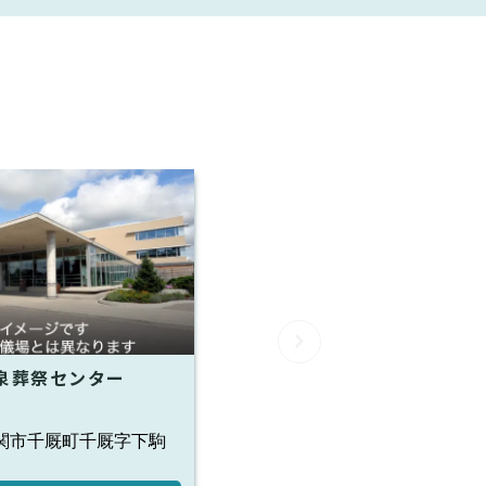
泉葬祭センター
関市千厩町千厩字下駒