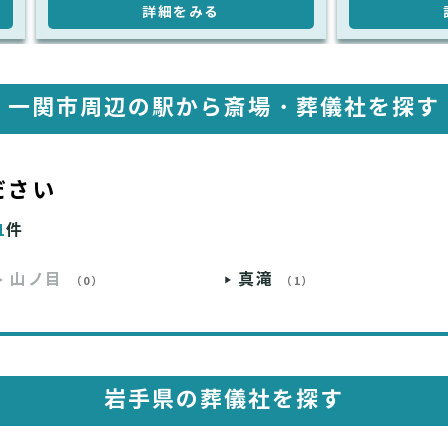
詳細をみる
一関市周辺の駅から斎場・葬儀社を探す
ださい
1
件
山ノ目
真滝
（0）
（1）
岩手県の葬儀社を探す