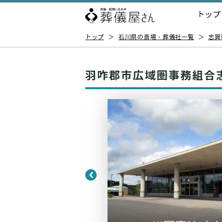
トップ
トップ
＞
石川県の斎場・葬儀社一覧
＞
志賀
羽咋郡市広域圏事務組合