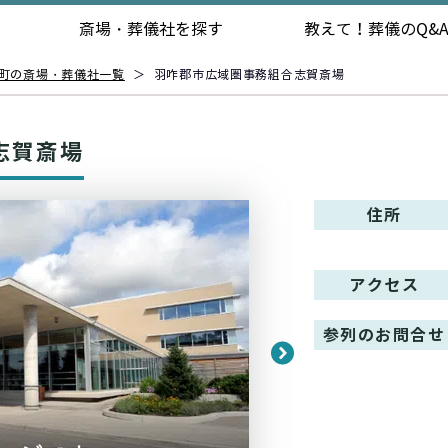
斎場・葬儀社を探す
教えて！
葬儀のQ&
町の斎場・葬儀社一覧
＞
羽咋郡市広域圏事務組合志賀斎場
志賀斎場
住所
アクセス
参列のお問合せ