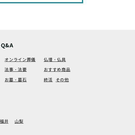
Q&A
オンライン葬儀
仏壇・仏具
法事・法要
おすすめ商品
お墓・墓石
終活
その他
福井
山梨