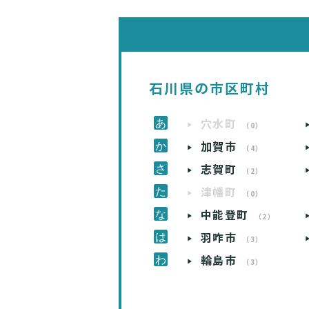
石川県の市区町村
穴水町
（0）
加賀市
（4）
志賀町
（2）
津幡町
（0）
中能登町
（2）
羽咋市
（3）
輪島市
（3）