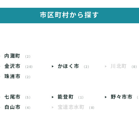
市区町村から探す
内灘町
（2）
金沢市
かほく市
川北町
（20）
（2）
（0
珠洲市
（2）
七尾市
能登町
野々市市
（5）
（1）
（
白山市
宝達志水町
（4）
（0）