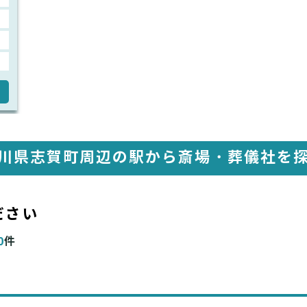
川県志賀町周辺の駅から
斎場・葬儀社を
ださい
0
件