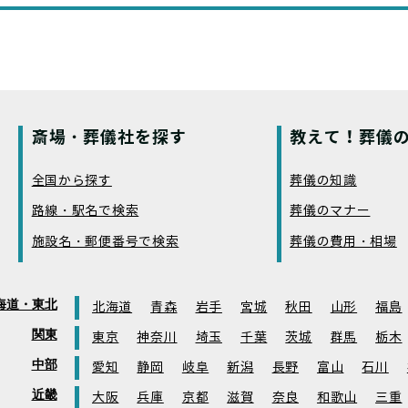
斎場・葬儀社を探す
教えて！葬儀の
全国から探す
葬儀の知識
路線・駅名で検索
葬儀のマナー
施設名・郵便番号で検索
葬儀の費用・相場
海道・東北
北海道
青森
岩手
宮城
秋田
山形
福島
関東
東京
神奈川
埼玉
千葉
茨城
群馬
栃木
中部
愛知
静岡
岐阜
新潟
長野
富山
石川
近畿
大阪
兵庫
京都
滋賀
奈良
和歌山
三重