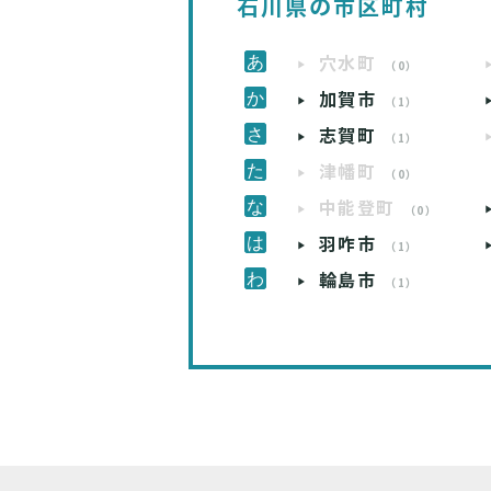
石川県の市区町村
穴水町
（0）
加賀市
（1）
志賀町
（1）
津幡町
（0）
中能登町
（0）
羽咋市
（1）
輪島市
（1）