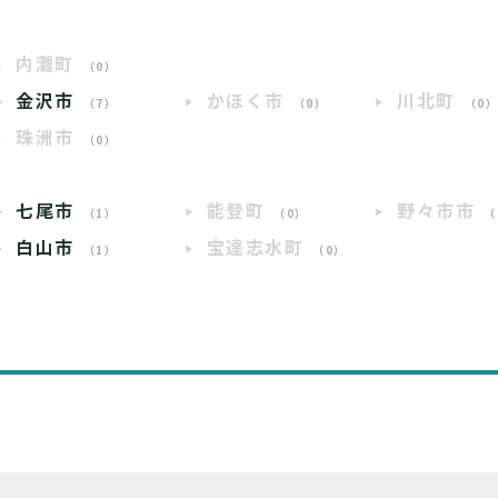
内灘町
（0）
金沢市
かほく市
川北町
（7）
（0）
（0
珠洲市
（0）
七尾市
能登町
野々市市
（1）
（0）
（
白山市
宝達志水町
（1）
（0）