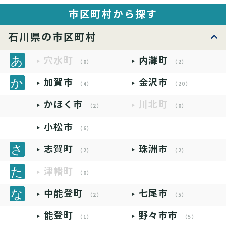
市区町村から探す
石川県の市区町村
穴水町
内灘町
（0）
（2）
加賀市
金沢市
（4）
（20）
かほく市
川北町
（2）
（0）
小松市
（6）
志賀町
珠洲市
（2）
（2）
津幡町
（0）
中能登町
七尾市
（2）
（5）
能登町
野々市市
（1）
（5）