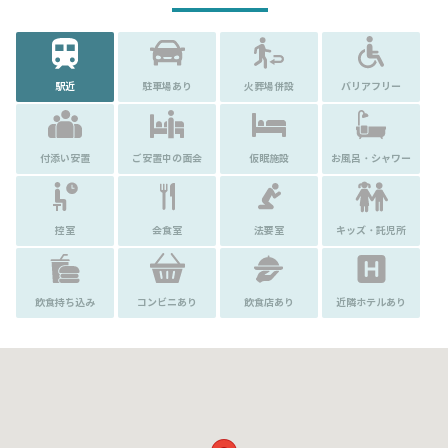
駅近
駐車場あり
火葬場併設
バリアフリー
付添い安置
ご安置中の面会
仮眠施設
お風呂・シャワー
控室
会食室
法要室
キッズ・託児所
飲食持ち込み
コンビニあり
飲食店あり
近隣ホテルあり