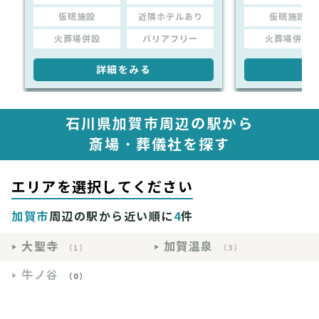
仮眠施設
近隣ホテルあり
仮眠施設
火葬場併設
バリアフリー
火葬場併設
詳細をみる
詳
石川県加賀市周辺の駅から
斎場・葬儀社を探す
エリアを選択してください
加賀市
周辺の駅から近い順に
4
件
大聖寺
加賀温泉
（1）
（3）
牛ノ谷
（0）