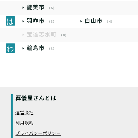
能美市
（6）
羽咋市
白山市
（3）
（4）
宝達志水町
（0）
輪島市
（3）
葬儀屋さんとは
運営会社
利用規約
プライバシーポリシー