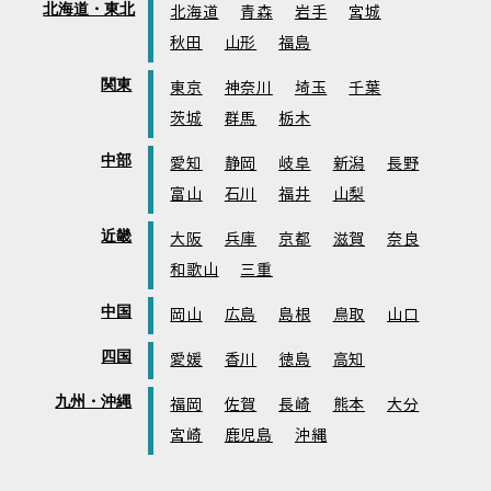
北海道・東北
北海道
青森
岩手
宮城
秋田
山形
福島
関東
東京
神奈川
埼玉
千葉
茨城
群馬
栃木
中部
愛知
静岡
岐阜
新潟
長野
富山
石川
福井
山梨
近畿
大阪
兵庫
京都
滋賀
奈良
和歌山
三重
中国
岡山
広島
島根
鳥取
山口
四国
愛媛
香川
徳島
高知
九州・沖縄
福岡
佐賀
長崎
熊本
大分
宮崎
鹿児島
沖縄