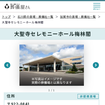
トップ
＞
石川県の斎場・葬儀社一覧
＞
加賀市の斎場・葬儀社一覧
＞
大聖寺セレモニーホール梅林閣
大聖寺セレモニーホール梅林閣
1 / 1
住所
非提携斎場
〒922-0841