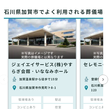
石川県加賀市でよく利用される葬儀場
ジェイエイサービス(株)やす
セレモニー
らぎ会館・いななみホール
加賀温泉駅から徒歩で15分
登録情報な
石川県加賀
石川県加賀市作見町ト8-1
123
駐車場あり
駅近
駐車場あり
コンビニあり
控室
コンビニあり