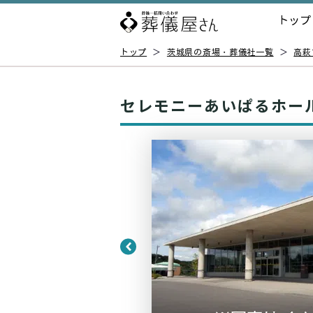
トップ
トップ
＞
茨城県の斎場・葬儀社一覧
＞
高萩
セレモニーあいぱるホー