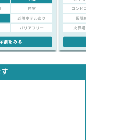
り
控室
コンビニあり
控室
近隣ホテルあり
仮眠施設
近隣ホテルあり
バリアフリー
火葬場併設
バリアフリー
詳細をみる
詳細をみる
探す