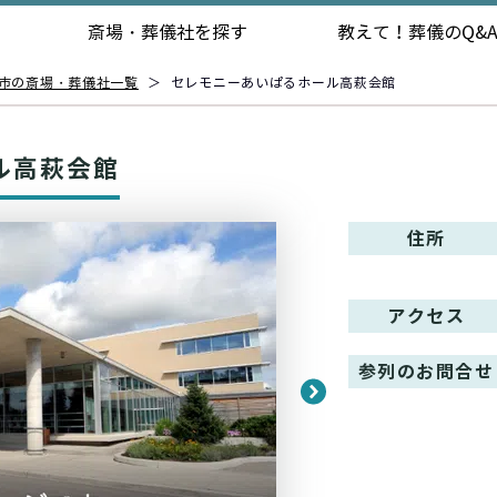
斎場・葬儀社を探す
教えて！
葬儀のQ&
市の斎場・葬儀社一覧
＞
セレモニーあいぱるホール高萩会館
ル高萩会館
住所
アクセス
参列のお問合せ