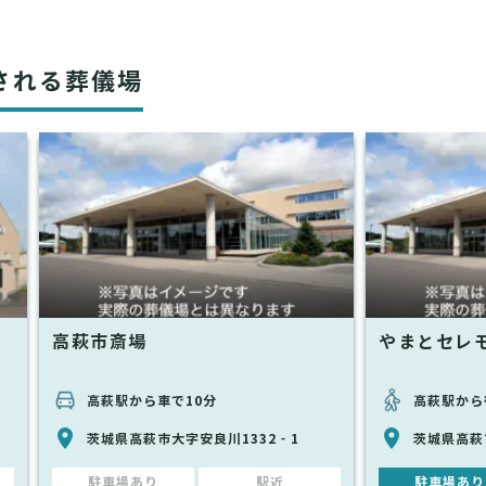
される葬儀場
高萩市斎場
やまとセレ
高萩駅から車で10分
高萩駅から
茨城県高萩市大字安良川1332‐1
茨城県高萩
駐車場あり
駅近
駐車場あり