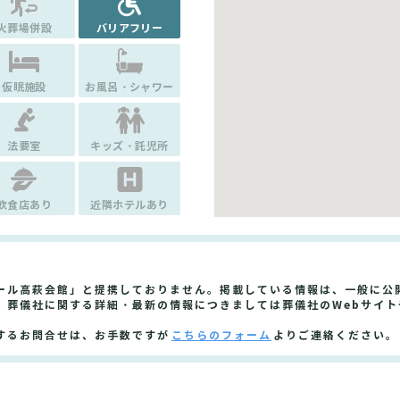
火葬場併設
バリアフリー
仮眠施設
お風呂・シャワー
法要室
キッズ・託児所
飲食店あり
近隣ホテルあり
ール高萩会館」と提携しておりません。掲載している情報は、一般に公
。葬儀社に関する詳細・最新の情報につきましては葬儀社のWebサイ
するお問合せは、お手数ですが
こちらのフォーム
よりご連絡ください。