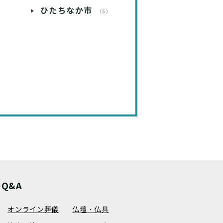
ひたちなか市
）
（5）
Q&A
オンライン葬儀
仏壇・仏具