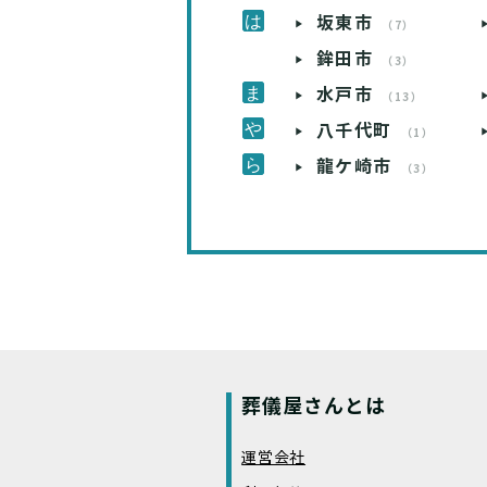
坂東市
（7）
鉾田市
（3）
水戸市
（13）
八千代町
（1）
龍ケ崎市
（3）
葬儀屋さんとは
運営会社