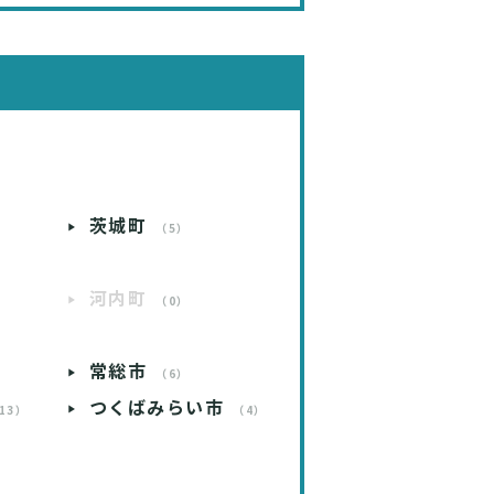
茨城町
）
（5）
河内町
）
（0）
常総市
）
（6）
つくばみらい市
13）
（4）
）