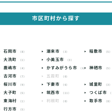
市区町村から探す
石岡市
潮来市
稲敷市
（8）
（3）
（5
大洗町
小美玉市
（1）
（3）
鹿嶋市
かすみがうら市
神栖市
（4）
（6）
（5
古河市
五霞町
（7）
（0）
桜川市
下妻市
城里町
（9）
（6）
（3
大子町
筑西市
つくば市
（5）
（11）
（
東海村
利根町
取手市
（1）
（0）
（8
行方市
（5）