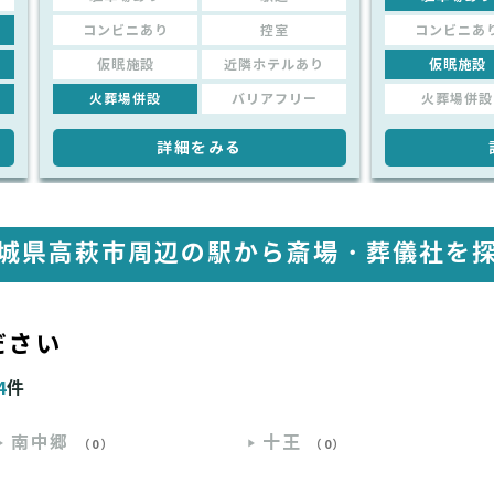
コンビニあり
控室
コンビニあ
仮眠施設
近隣ホテルあり
仮眠施設
火葬場併設
バリアフリー
火葬場併設
詳細をみる
城県高萩市周辺の駅から
斎場・葬儀社を
ださい
4
件
南中郷
十王
（0）
（0）