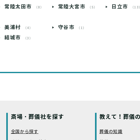
常陸太田市
常陸大宮市
日立市
（8）
（5）
（13
美浦村
守谷市
（4）
（1）
結城市
（3）
斎場・葬儀社を探す
教えて！葬儀の
全国から探す
葬儀の知識