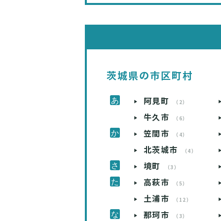
茨城県の市区町村
阿見町
（2）
牛久市
（6）
笠間市
（4）
北茨城市
（4）
境町
（3）
高萩市
（5）
土浦市
（12）
那珂市
（3）