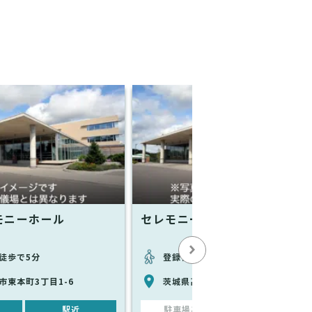
モニーホール
セレモニーホール萩
徒歩で5分
登録情報なし
市東本町3丁目1-6
茨城県高萩市上手綱1355-5
駅近
駐車場あり
駅近