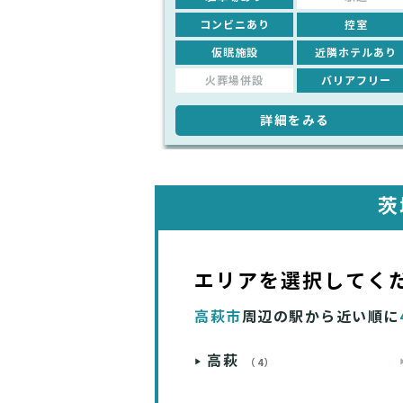
コンビニあり
控室
仮眠施設
近隣ホテルあり
火葬場併設
バリアフリー
詳細をみる
茨
エリアを選択してく
高萩市
周辺の駅から近い順に
高萩
（4）