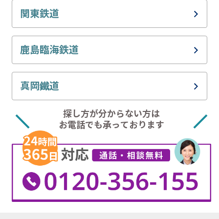
JR鹿島線
ひたちなか海浜鉄道湊線
関東鉄道
JR水郡線
関東鉄道常総線
鹿島臨海鉄道
JR水戸線
関東鉄道竜ヶ崎線
鹿島臨海鉄道大洗鹿島線
真岡鐵道
真岡鐵道真岡線
探し方が分からない方は
お電話でも承っております