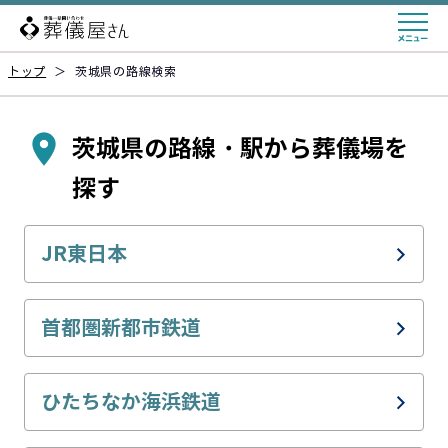
トップ
＞
茨城県の路線検索
茨城県の路線・駅から葬儀場を
探す
JR東日本
JR常磐線(取手～いわき)
首都圏新都市鉄道
宇都宮線
つくばエクスプレス
ひたちなか海浜鉄道
JR常磐線(上野～取手)