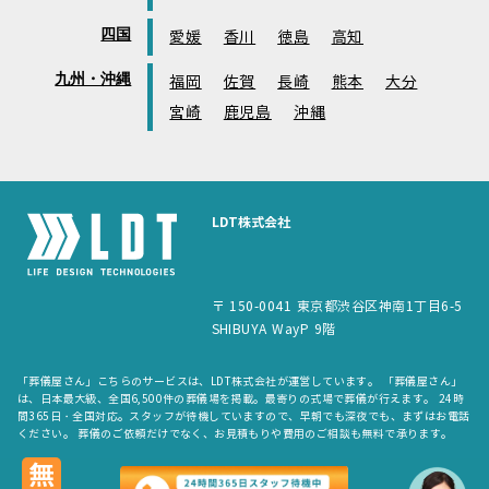
四国
愛媛
香川
徳島
高知
九州・沖縄
福岡
佐賀
長崎
熊本
大分
宮崎
鹿児島
沖縄
LDT株式会社
〒 150-0041 東京都渋谷区神南1丁目6-5
SHIBUYA WayP 9階
「葬儀屋さん」こちらのサービスは、LDT株式会社が運営しています。 「葬儀屋さん」
は、日本最大級、全国6,500件の葬儀場を掲載。最寄りの式場で葬儀が行えます。 24時
間365日・全国対応。スタッフが待機していますので、早朝でも深夜でも、まずはお電話
ください。 葬儀のご依頼だけでなく、お見積もりや費用のご相談も無料で承ります。
copyright © LDT.Co.Ltd. All Rights Reserved.