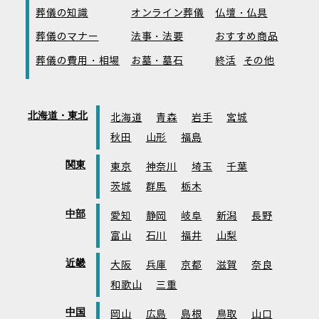
葬儀の知識
オンライン葬儀
仏壇・仏具
葬儀のマナー
法事・法要
おすすめ商品
葬儀の費用・相場
お墓・墓石
終活
その他
北海道・東北
北海道
青森
岩手
宮城
秋田
山形
福島
関東
東京
神奈川
埼玉
千葉
茨城
群馬
栃木
中部
愛知
静岡
岐阜
新潟
長野
富山
石川
福井
山梨
近畿
大阪
兵庫
京都
滋賀
奈良
和歌山
三重
中国
岡山
広島
島根
鳥取
山口