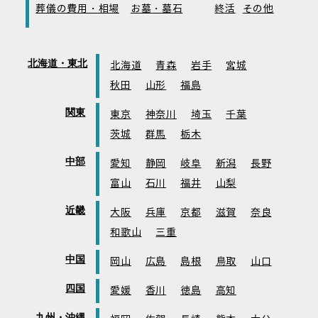
葬儀の費用・相場
お墓・墓石
終活
その他
北海道・東北
北海道
青森
岩手
宮城
秋田
山形
福島
関東
東京
神奈川
埼玉
千葉
茨城
群馬
栃木
中部
愛知
静岡
岐阜
新潟
長野
富山
石川
福井
山梨
近畿
大阪
兵庫
京都
滋賀
奈良
和歌山
三重
中国
岡山
広島
島根
鳥取
山口
四国
愛媛
香川
徳島
高知
九州・沖縄