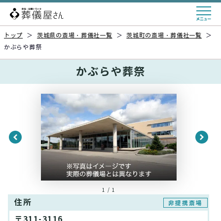
トップ
＞
茨城県の斎場・葬儀社一覧
＞
茨城町の斎場・葬儀社一覧
＞
かぶらや葬祭
かぶらや葬祭
1 / 1
住所
非提携斎場
〒311-3116