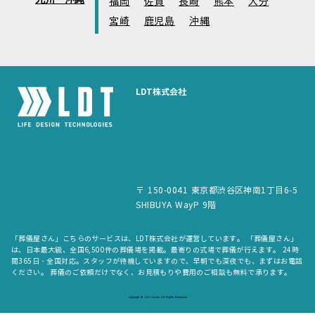
福岡
佐賀
長崎
熊本
大分
宮崎
鹿児島
沖縄
LDT株式会社
〒 150-0041 東京都渋谷区神南1丁目6-5
SHIBUYA WayP 9階
「葬儀屋さん」こちらのサービスは、LDT株式会社が運営しています。 「葬儀屋さん」
は、日本最大級、全国6,500件の葬儀場を掲載。最寄りの式場で葬儀が行えます。 24時
間365日・全国対応。スタッフが待機していますので、早朝でも深夜でも、まずはお電話
ください。 葬儀のご依頼だけでなく、お見積もりや費用のご相談も無料で承ります。
copyright © LDT.Co.Ltd. All Rights Reserved.