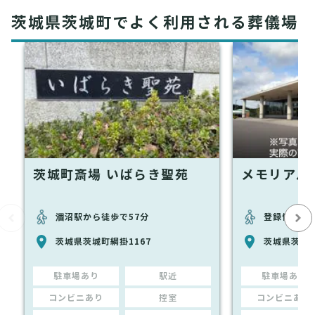
茨城県茨城町でよく利用される葬儀場
茨城町斎場 いばらき聖苑
メモリアル
涸沼駅から徒歩で57分
登録情報な
茨城県茨城町網掛1167
茨城県茨城町
駐車場あり
駅近
駐車場あり
コンビニあり
控室
コンビニあり