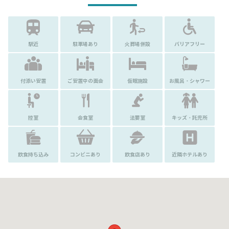
駅近
駐車場あり
火葬場併設
バリアフリー
付添い安置
ご安置中の面会
仮眠施設
お風呂・シャワー
控室
会食室
法要室
キッズ・託児所
飲食持ち込み
コンビニあり
飲食店あり
近隣ホテルあり