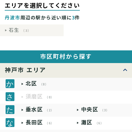
エリアを選択してください
丹波市
周辺の駅から近い順に
3
件
石生
（3）
市区町村から探す
神戸市 エリア
北区
（8）
須磨区
（0）
垂水区
中央区
（2）
（3）
長田区
灘区
（6）
（6）