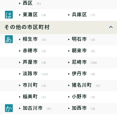
西区
（5）
東灘区
兵庫区
（4）
（7）
その他の市区町村
相生市
明石市
（3）
（3）
赤穂市
朝来市
（3）
（5）
芦屋市
尼崎市
（4）
（36）
淡路市
伊丹市
（13）
（9）
市川町
猪名川町
（2）
（1）
稲美町
小野市
（1）
（2）
加古川市
加西市
（3）
（2）