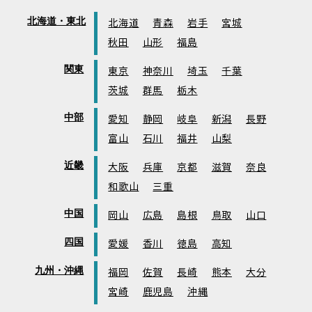
北海道・東北
北海道
青森
岩手
宮城
秋田
山形
福島
関東
東京
神奈川
埼玉
千葉
茨城
群馬
栃木
中部
愛知
静岡
岐阜
新潟
長野
富山
石川
福井
山梨
近畿
大阪
兵庫
京都
滋賀
奈良
和歌山
三重
中国
岡山
広島
島根
鳥取
山口
四国
愛媛
香川
徳島
高知
九州・沖縄
福岡
佐賀
長崎
熊本
大分
宮崎
鹿児島
沖縄