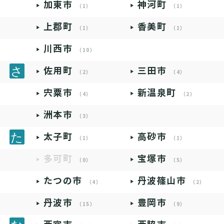
加東市
神河町
（1）
（1）
上郡町
香美町
（1）
（1）
川西市
（10）
佐用町
三田市
（2）
（4）
宍粟市
新温泉町
（4）
（2）
洲本市
（3）
太子町
高砂市
（1）
（1）
多可町
宝塚市
（0）
（5）
たつの市
丹波篠山市
（4）
（2）
丹波市
豊岡市
（15）
（9）