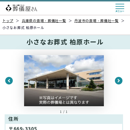
トップ
＞
兵庫県の斎場・葬儀社一覧
＞
丹波市の斎場・葬儀社一覧
＞
小さなお葬式 柏原ホール
小さなお葬式 柏原ホール
1 / 1
住所
〒669-3305