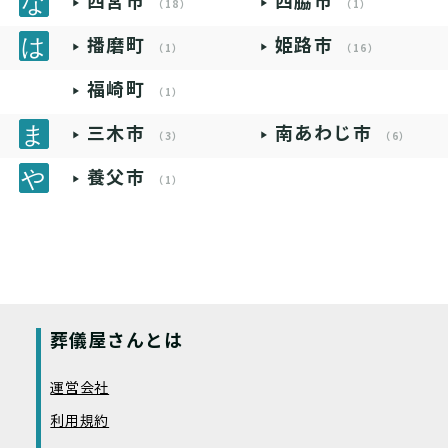
西宮市
西脇市
（18）
（1）
播磨町
姫路市
（1）
（16）
福崎町
（1）
三木市
南あわじ市
（3）
（6）
養父市
（1）
葬儀屋さんとは
運営会社
利用規約