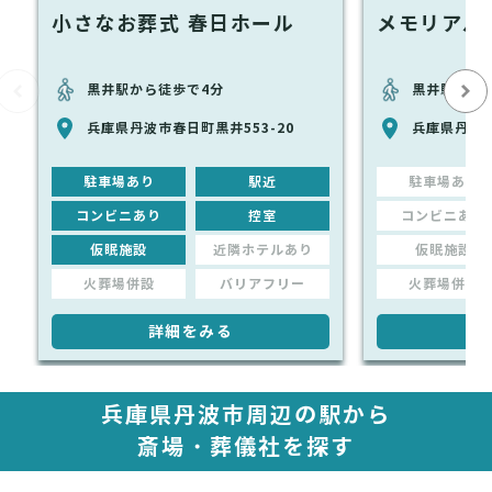
小さなお葬式 春日ホール
メモリアル
黒井駅から徒歩で4分
黒井駅から
兵庫県丹波市春日町黒井553-20
兵庫県丹波市
駐車場あり
駅近
駐車場あり
コンビニあり
控室
コンビニあり
仮眠施設
近隣ホテルあり
仮眠施設
火葬場併設
バリアフリー
火葬場併設
詳細をみる
詳
兵庫県丹波市周辺の駅から
斎場・葬儀社を探す