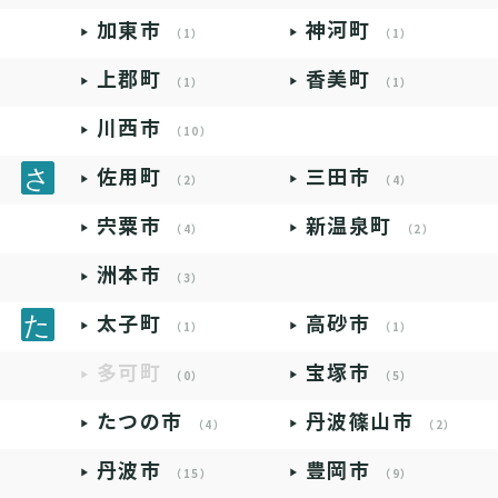
加東市
神河町
（1）
（1）
上郡町
香美町
（1）
（1）
川西市
（10）
佐用町
三田市
（2）
（4）
宍粟市
新温泉町
（4）
（2）
洲本市
（3）
太子町
高砂市
（1）
（1）
多可町
宝塚市
（0）
（5）
たつの市
丹波篠山市
（4）
（2）
丹波市
豊岡市
（15）
（9）