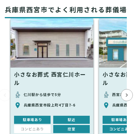
兵庫県西宮市でよく利用される葬儀場
小さなお葬式 西宮仁川ホー
小さなお葬
ル
ル
仁川駅から徒歩で5分
西宮北口駅
兵庫県西宮市段上町4丁目7-6
兵庫県西宮市
駐車場あり
駅近
駐車場あり
コンビニあり
控室
コンビニあり