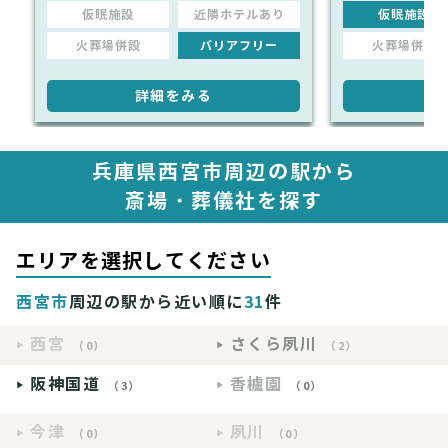
仮眠施設
近隣ホテルあり
仮眠施設
火葬場併設
バリアフリー
火葬場併設
詳細をみる
詳
兵庫県西宮市周辺の駅から
斎場・葬儀社を探す
エリアを選択してください
西宮市
周辺の駅から近い順に
31
件
西宮
さくら夙川
（0）
（2）
阪神国道
香櫨園
（3）
（0）
今津
夙川
（0）
（0）