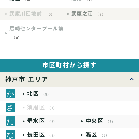
武庫川団地前
武庫之荘
（0）
（9）
尼崎センタープール前
（0）
市区町村から探す
神戸市 エリア
北区
（8）
須磨区
（0）
垂水区
中央区
（2）
（3）
長田区
灘区
（6）
（6）