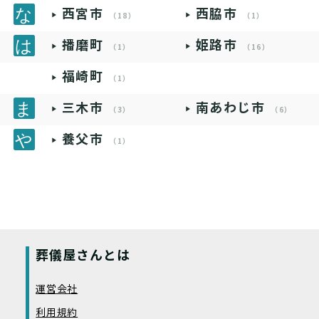
西宮市
西脇市
（18）
（1）
播磨町
姫路市
（1）
（16）
福崎町
（1）
三木市
南あわじ市
（3）
（6）
養父市
（1）
葬儀屋さんとは
運営会社
利用規約