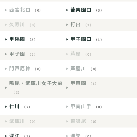
西宮北口
苦楽園口
（0）
（3）
久寿川
打出
（0）
（2）
甲陽園
甲子園口
（3）
（1）
甲子園
芦屋
（2）
（0）
門戸厄神
芦屋川
（0）
（0）
鳴尾・武庫川女子大前
甲東園
（1）
（2）
仁川
甲南山手
（2）
（0）
武庫川
東鳴尾
（0）
（0）
深江
洲先
（1）
（0）