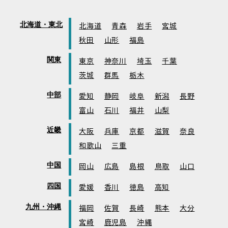
北海道・東北
北海道
青森
岩手
宮城
秋田
山形
福島
関東
東京
神奈川
埼玉
千葉
茨城
群馬
栃木
中部
愛知
静岡
岐阜
新潟
長野
富山
石川
福井
山梨
近畿
大阪
兵庫
京都
滋賀
奈良
和歌山
三重
中国
岡山
広島
島根
鳥取
山口
四国
愛媛
香川
徳島
高知
九州・沖縄
福岡
佐賀
長崎
熊本
大分
宮崎
鹿児島
沖縄