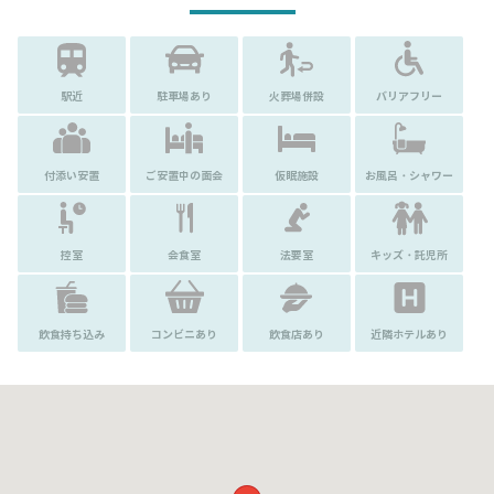
駅近
駐車場あり
火葬場併設
バリアフリー
付添い安置
ご安置中の面会
仮眠施設
お風呂・シャワー
控室
会食室
法要室
キッズ・託児所
飲食持ち込み
コンビニあり
飲食店あり
近隣ホテルあり