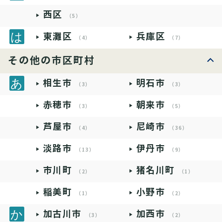
西区
（5）
東灘区
兵庫区
（4）
（7）
その他の市区町村
相生市
明石市
（3）
（3）
赤穂市
朝来市
（3）
（5）
芦屋市
尼崎市
（4）
（36）
淡路市
伊丹市
（13）
（9）
市川町
猪名川町
（2）
（1）
稲美町
小野市
（1）
（2）
加古川市
加西市
（3）
（2）