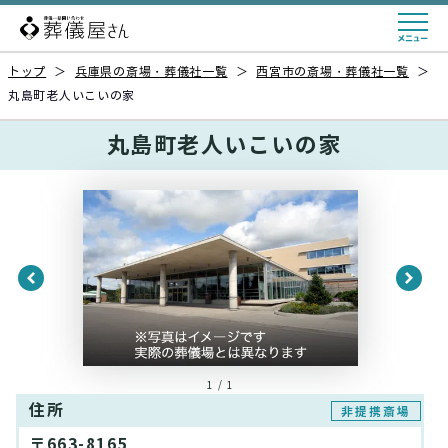
トップ
＞
兵庫県の斎場・葬儀社一覧
＞
西宮市の斎場・葬儀社一覧
＞
丸島町老人いこいの家
丸島町老人いこいの家
1 / 1
住所
非提携斎場
〒663-8165