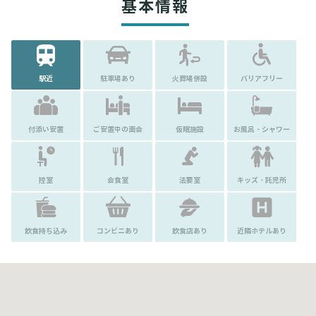
基本情報
駅近
駐車場あり
火葬場併設
バリアフリー
付添い安置
ご安置中の面会
仮眠施設
お風呂・シャワー
控室
会食室
法要室
キッズ・託児所
飲食持ち込み
コンビニあり
飲食店あり
近隣ホテルあり