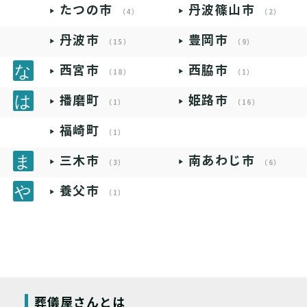
たつの市
丹波篠山市
（4）
（2）
丹波市
豊岡市
（15）
（9）
西宮市
西脇市
（18）
（1）
播磨町
姫路市
（1）
（16）
福崎町
（1）
三木市
南あわじ市
（3）
（6）
養父市
（1）
葬儀屋さんとは