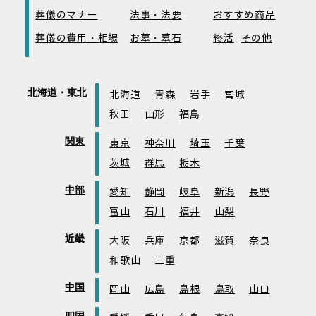
葬儀のマナー
法事・法要
おすすめ商品
葬儀の費用・相場
お墓・墓石
終活
その他
北海道・東北
北海道
青森
岩手
宮城
秋田
山形
福島
関東
東京
神奈川
埼玉
千葉
茨城
群馬
栃木
中部
愛知
静岡
岐阜
新潟
長野
富山
石川
福井
山梨
近畿
大阪
兵庫
京都
滋賀
奈良
和歌山
三重
中国
岡山
広島
島根
鳥取
山口