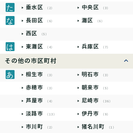
垂水区
中央区
（2）
（3）
長田区
灘区
（6）
（6）
西区
（5）
東灘区
兵庫区
（4）
（7）
その他の市区町村
相生市
明石市
（3）
（3）
赤穂市
朝来市
（3）
（5）
芦屋市
尼崎市
（4）
（36）
淡路市
伊丹市
（13）
（9）
市川町
猪名川町
（2）
（1）