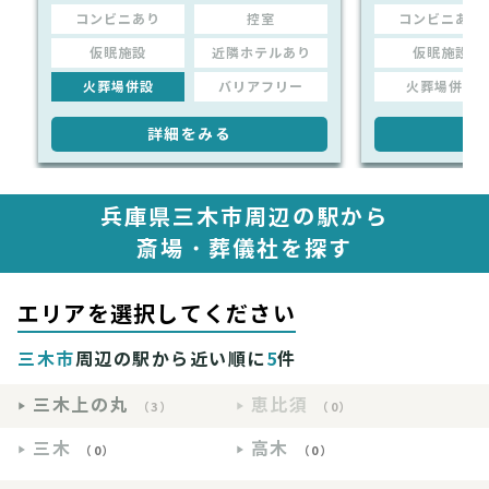
コンビニあり
控室
コンビニあり
仮眠施設
近隣ホテルあり
仮眠施設
火葬場併設
バリアフリー
火葬場併設
詳細をみる
詳
兵庫県三木市周辺の駅から
斎場・葬儀社を探す
エリアを選択してください
三木市
周辺の駅から近い順に
5
件
三木上の丸
恵比須
（3）
（0）
三木
高木
（0）
（0）