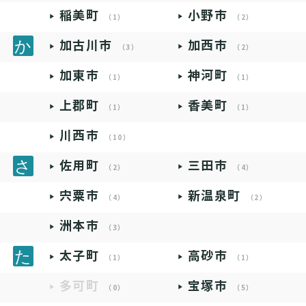
稲美町
小野市
（1）
（2）
加古川市
加西市
（3）
（2）
加東市
神河町
（1）
（1）
上郡町
香美町
（1）
（1）
川西市
（10）
佐用町
三田市
（2）
（4）
宍粟市
新温泉町
（4）
（2）
洲本市
（3）
太子町
高砂市
（1）
（1）
多可町
宝塚市
（0）
（5）