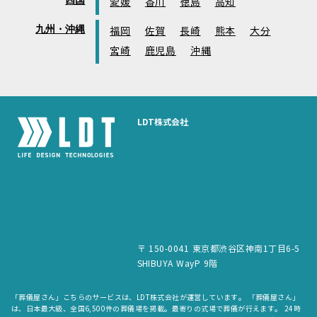
四国
愛媛
香川
徳島
高知
九州・沖縄
福岡
佐賀
長崎
熊本
大分
宮崎
鹿児島
沖縄
LDT株式会社
〒 150-0041 東京都渋谷区神南1丁目6-5
SHIBUYA WayP 9階
「葬儀屋さん」こちらのサービスは、LDT株式会社が運営しています。 「葬儀屋さん」
は、日本最大級、全国6,500件の葬儀場を掲載。最寄りの式場で葬儀が行えます。 24時