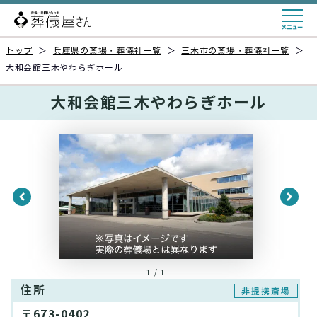
トップ
＞
兵庫県の斎場・葬儀社一覧
＞
三木市の斎場・葬儀社一覧
＞
大和会館三木やわらぎホール
大和会館三木やわらぎホール
1 / 1
住所
非提携斎場
〒673-0402