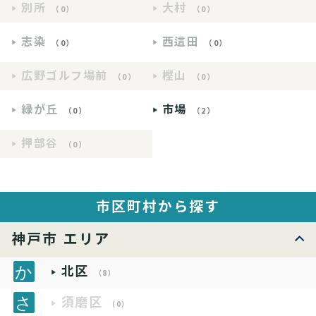
別所
大村
（0）
（0）
志染
西這田
（0）
（0）
広野ゴルフ場前
樫山
（0）
（0）
緑が丘
市場
（0）
（2）
押部谷
（0）
市区町村から探す
神戸市 エリア
北区
（8）
須磨区
（0）