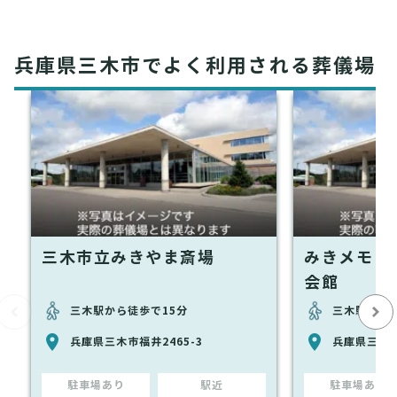
兵庫県三木市でよく利用される葬儀場
三木市立みきやま斎場
みきメモリ
会館
三木駅から徒歩で15分
三木駅から徒
兵庫県三木市福井2465-3
兵庫県三木市
駐車場あり
駅近
駐車場あり