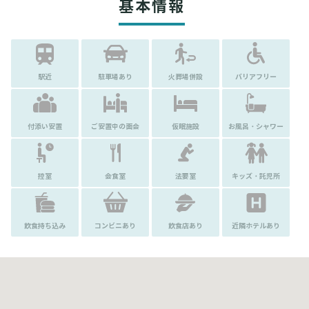
基本情報
駅近
駐車場あり
火葬場併設
バリアフリー
付添い安置
ご安置中の面会
仮眠施設
お風呂・シャワー
控室
会食室
法要室
キッズ・託児所
飲食持ち込み
コンビニあり
飲食店あり
近隣ホテルあり