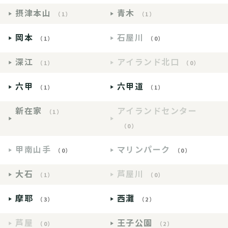
摂津本山
青木
（1）
（1）
岡本
石屋川
（1）
（0）
深江
アイランド北口
（1）
（0）
六甲
六甲道
（1）
（1）
新在家
アイランドセンター
（1）
（0）
甲南山手
マリンパーク
（0）
（0）
大石
芦屋川
（1）
（0）
摩耶
西灘
（3）
（2）
芦屋
王子公園
（0）
（2）