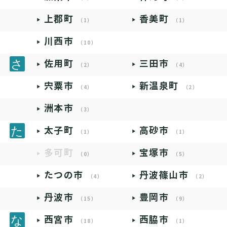
上郡町
香美町
（1）
（1）
川西市
（10）
佐用町
三田市
（2）
（4）
宍粟市
新温泉町
（4）
（2）
洲本市
（3）
太子町
高砂市
（1）
（1）
多可町
宝塚市
（0）
（5）
たつの市
丹波篠山市
（4）
（2）
丹波市
豊岡市
（15）
（9）
西宮市
西脇市
（18）
（1）