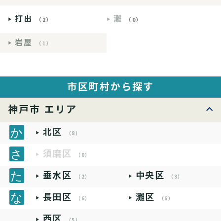
打出
灘
（2）
（0）
岩屋
（1）
市区町村から探す
神戸市 エリア
北区
（8）
須磨区
（0）
垂水区
中央区
（2）
（3）
長田区
灘区
（6）
（6）
西区
（5）