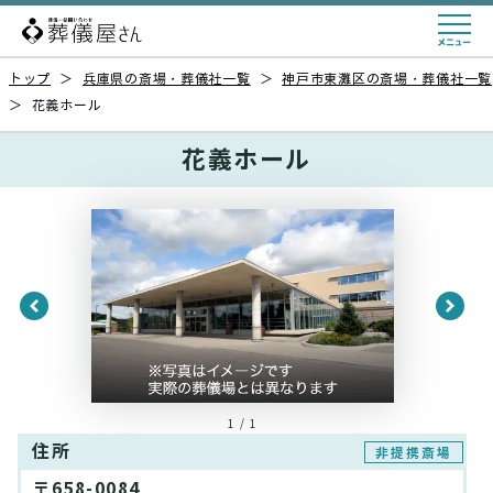
トップ
＞
兵庫県の斎場・葬儀社一覧
＞
神戸市東灘区の斎場・葬儀社一覧
＞
花義ホール
花義ホール
1 / 1
住所
非提携斎場
〒658-0084