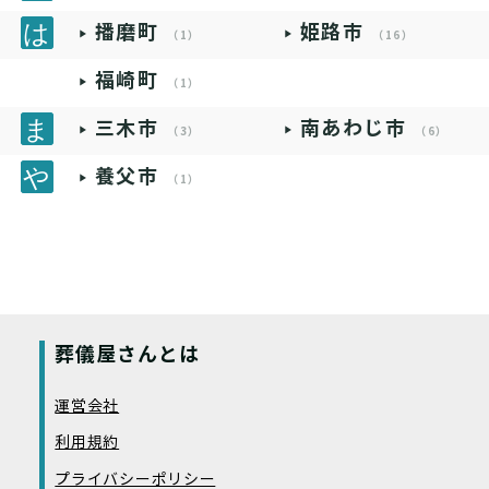
播磨町
姫路市
（1）
（16）
福崎町
（1）
三木市
南あわじ市
（3）
（6）
養父市
（1）
葬儀屋さんとは
運営会社
利用規約
プライバシーポリシー