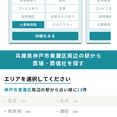
駐車場あり
駅近
駐車場あり
コンビニあり
控室
コンビニあり
仮眠施設
近隣ホテルあり
仮眠施設
火葬場併設
バリアフリー
火葬場併設
詳細をみる
詳
兵庫県神戸市東灘区周辺の駅から
斎場・葬儀社を探す
エリアを選択してください
神戸市東灘区
周辺の駅から近い順に
18
件
住吉
魚崎
（0）
（0）
南魚崎
御影
（0）
（0）