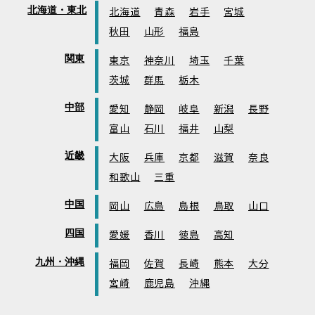
北海道・東北
北海道
青森
岩手
宮城
秋田
山形
福島
関東
東京
神奈川
埼玉
千葉
茨城
群馬
栃木
中部
愛知
静岡
岐阜
新潟
長野
富山
石川
福井
山梨
近畿
大阪
兵庫
京都
滋賀
奈良
和歌山
三重
中国
岡山
広島
島根
鳥取
山口
四国
愛媛
香川
徳島
高知
九州・沖縄
福岡
佐賀
長崎
熊本
大分
宮崎
鹿児島
沖縄