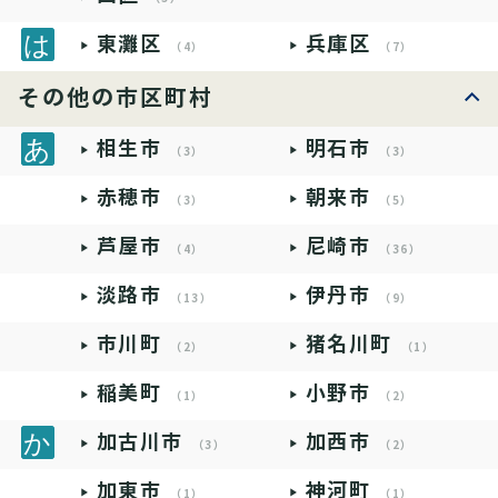
東灘区
兵庫区
（4）
（7）
その他の市区町村
相生市
明石市
（3）
（3）
赤穂市
朝来市
（3）
（5）
芦屋市
尼崎市
（4）
（36）
淡路市
伊丹市
（13）
（9）
市川町
猪名川町
（2）
（1）
稲美町
小野市
（1）
（2）
加古川市
加西市
（3）
（2）
加東市
神河町
（1）
（1）