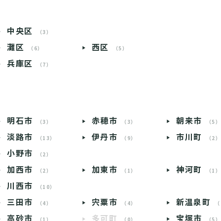
中央区
（3）
灘区
西区
（6）
（5）
兵庫区
（7）
明石市
赤穂市
朝来市
（3）
（3）
（5
淡路市
伊丹市
市川町
（13）
（9）
（2
小野市
（2）
加西市
加東市
神河町
（2）
（1）
（1
川西市
（10）
三田市
宍粟市
新温泉町
（4）
（4）
（
高砂市
多可町
宝塚市
（1）
（0）
（5