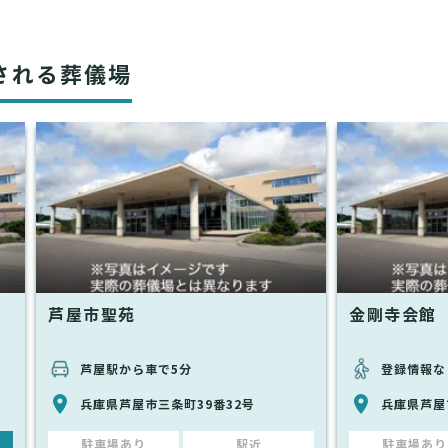
される葬儀場
芦屋市聖苑
金剛寺会館
芦屋駅から車で5分
登録情報な
兵庫県芦屋市三条町39番32号
兵庫県芦屋
駐車場あり
駅近
駐車場あり