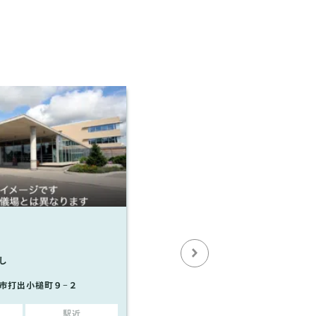
し
市打出小槌町９−２
駅近