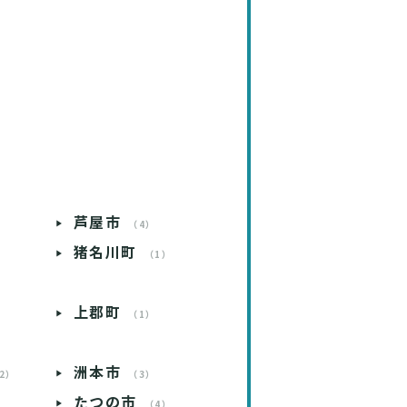
芦屋市
）
（4）
猪名川町
）
（1）
上郡町
）
（1）
洲本市
2）
（3）
たつの市
）
（4）