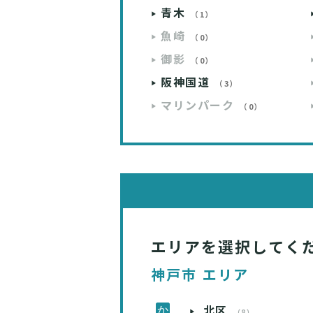
青木
（1）
魚崎
（0）
御影
（0）
阪神国道
（3）
マリンパーク
（0）
エリアを選択してく
神戸市 エリア
北区
（8）