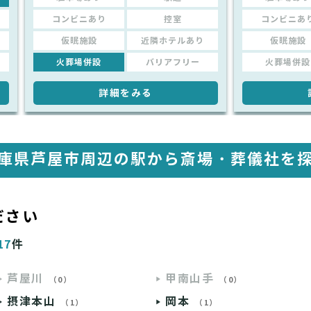
コンビニあり
控室
コンビニあ
仮眠施設
近隣ホテルあり
仮眠施設
火葬場併設
バリアフリー
火葬場併設
詳細をみる
庫県芦屋市周辺の駅から
斎場・葬儀社を
ださい
17
件
芦屋川
甲南山手
（0）
（0）
摂津本山
岡本
（1）
（1）