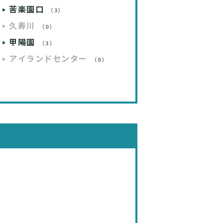
苦楽園口
（3）
久寿川
（0）
甲陽園
（3）
アイランドセンター
（0）