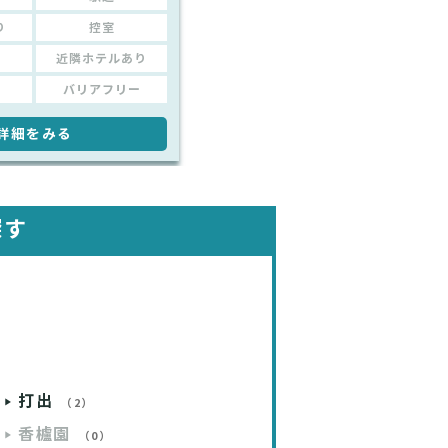
り
控室
近隣ホテルあり
バリアフリー
詳細をみる
探す
打出
（2）
香櫨園
（0）