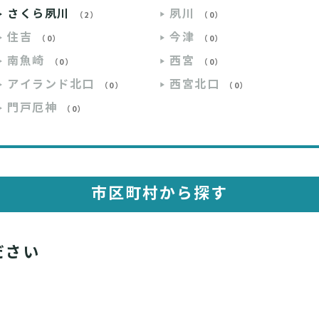
さくら夙川
夙川
（2）
（0）
住吉
今津
（0）
（0）
南魚崎
西宮
（0）
（0）
アイランド北口
西宮北口
（0）
（0）
門戸厄神
（0）
市区町村から探す
ださい