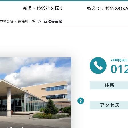
斎場・葬儀社を探す
教えて！
葬儀のQ&
市の斎場・葬儀社一覧
＞
西法寺会館
住所
アクセス