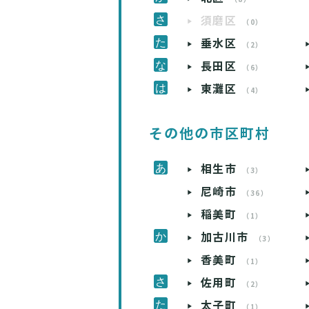
須磨区
（0）
垂水区
（2）
長田区
（6）
東灘区
（4）
その他の市区町村
相生市
（3）
尼崎市
（36）
稲美町
（1）
加古川市
（3）
香美町
（1）
佐用町
（2）
太子町
（1）