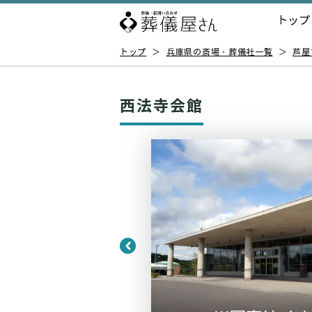
トップ
トップ
＞
兵庫県の斎場・葬儀社一覧
＞
芦屋
西法寺会館