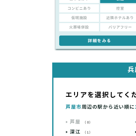
コンビニあり
控室
仮眠施設
近隣ホテルあり
火葬場併設
バリアフリー
詳細をみる
兵
エリアを選択してく
芦屋市
周辺の駅から近い順に
芦屋
（0）
深江
（1）