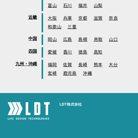
富山
石川
福井
山梨
近畿
大阪
兵庫
京都
滋賀
奈良
和歌山
三重
中国
岡山
広島
島根
鳥取
山口
四国
愛媛
香川
徳島
高知
九州・沖縄
福岡
佐賀
長崎
熊本
大分
宮崎
鹿児島
沖縄
LDT株式会社