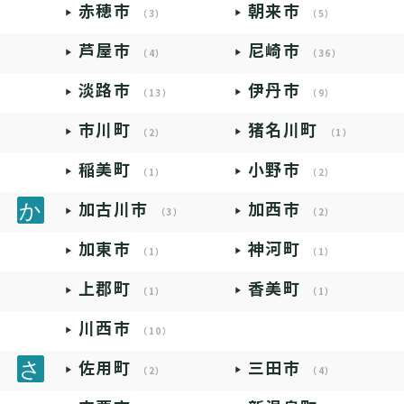
赤穂市
朝来市
（3）
（5）
芦屋市
尼崎市
（4）
（36）
淡路市
伊丹市
（13）
（9）
市川町
猪名川町
（2）
（1）
稲美町
小野市
（1）
（2）
加古川市
加西市
（3）
（2）
加東市
神河町
（1）
（1）
上郡町
香美町
（1）
（1）
川西市
（10）
佐用町
三田市
（2）
（4）