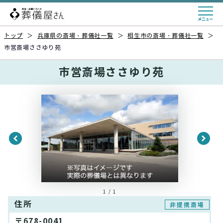
トップ
＞
兵庫県の斎場・葬儀社一覧
＞
相生市の斎場・葬儀社一覧
＞
市営斎場ささゆり苑
市営斎場ささゆり苑
1 / 1
住所
非提携斎場
〒678-0041