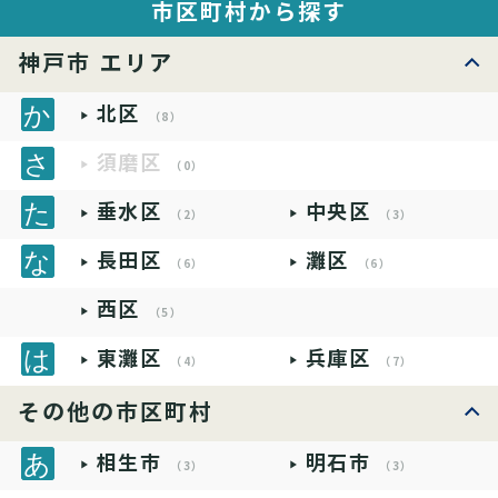
市区町村から探す
神戸市 エリア
北区
（8）
須磨区
（0）
垂水区
中央区
（2）
（3）
長田区
灘区
（6）
（6）
西区
（5）
東灘区
兵庫区
（4）
（7）
その他の市区町村
相生市
明石市
（3）
（3）