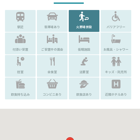
駅近
駐車場あり
火葬場併設
バリアフリー
付添い安置
ご安置中の面会
仮眠施設
お風呂・シャワー
控室
会食室
法要室
キッズ・託児所
飲食持ち込み
コンビニあり
飲食店あり
近隣ホテルあり