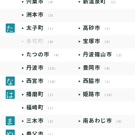
宍粟市
新温泉町
（4）
（2）
洲本市
（3）
太子町
高砂市
（1）
（1）
多可町
宝塚市
（0）
（5）
たつの市
丹波篠山市
（4）
（2）
丹波市
豊岡市
（15）
（9）
西宮市
西脇市
（18）
（1）
播磨町
姫路市
（1）
（16）
福崎町
（1）
三木市
南あわじ市
（3）
（6）
養父市
（1）