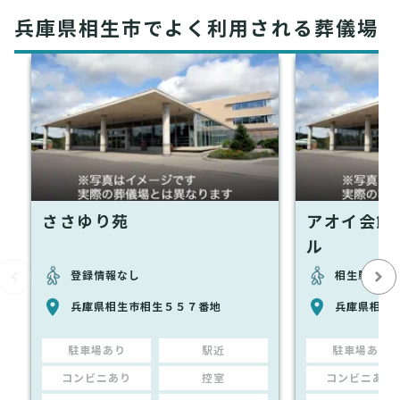
兵庫県相生市でよく利用される葬儀場
ささゆり苑
アオイ会館
ル
登録情報なし
相生駅から徒
兵庫県相生市相生５５７番地
兵庫県相生市
駐車場あり
駅近
駐車場あり
コンビニあり
控室
コンビニあり