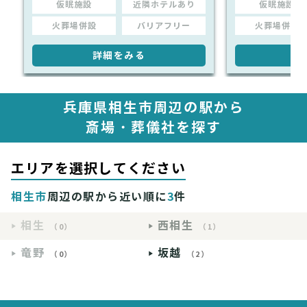
仮眠施設
近隣ホテルあり
仮眠施設
火葬場併設
バリアフリー
火葬場併設
詳細をみる
詳
兵庫県相生市周辺の駅から
斎場・葬儀社を探す
エリアを選択してください
相生市
周辺の駅から近い順に
3
件
相生
西相生
（0）
（1）
竜野
坂越
（0）
（2）