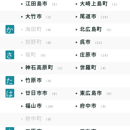
江田島市
大崎上島町
（5）
（1）
大竹市
尾道市
（2）
（19）
海田町
北広島町
（0）
（5）
熊野町
呉市
（0）
（21）
坂町
庄原市
（0）
（10）
神石高原町
世羅町
（1）
（4）
竹原市
（4）
廿日市市
東広島市
（6）
（9）
福山市
府中市
（28）
（4）
府中町
（0）