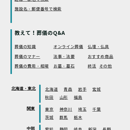
施設名・郵便番号で検索
教えて！葬儀のQ&A
葬儀の知識
オンライン葬儀
仏壇・仏具
葬儀のマナー
法事・法要
おすすめ商品
葬儀の費用・相場
お墓・墓石
終活
その他
北海道・東北
北海道
青森
岩手
宮城
秋田
山形
福島
関東
東京
神奈川
埼玉
千葉
茨城
群馬
栃木
中部
愛知
静岡
岐阜
新潟
長野