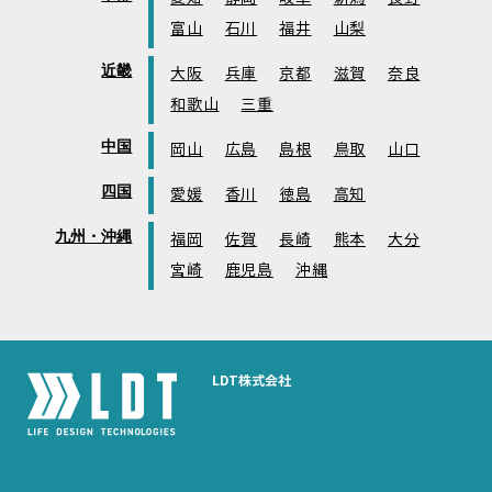
富山
石川
福井
山梨
近畿
大阪
兵庫
京都
滋賀
奈良
和歌山
三重
中国
岡山
広島
島根
鳥取
山口
四国
愛媛
香川
徳島
高知
九州・沖縄
福岡
佐賀
長崎
熊本
大分
宮崎
鹿児島
沖縄
LDT株式会社