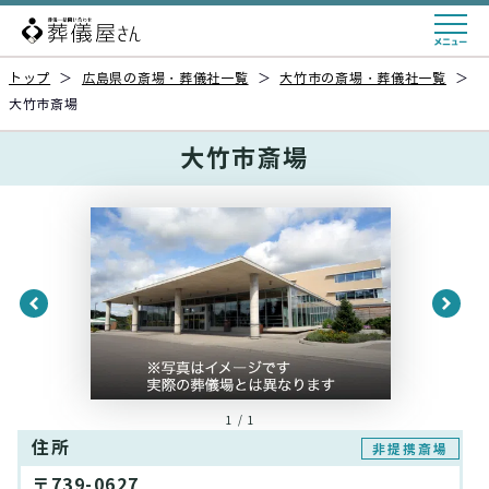
トップ
＞
広島県の斎場・葬儀社一覧
＞
大竹市の斎場・葬儀社一覧
＞
大竹市斎場
大竹市斎場
1 / 1
住所
非提携斎場
〒739-0627