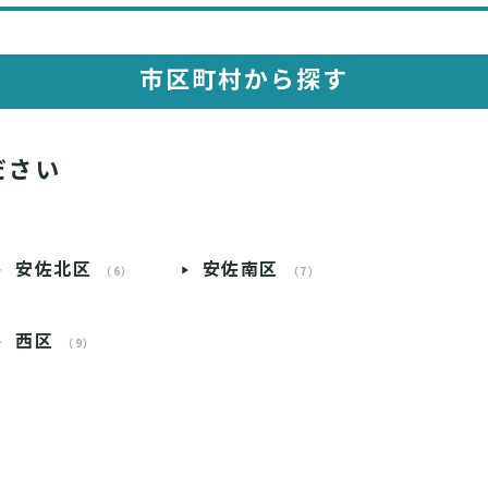
市区町村から探す
ださい
安佐北区
安佐南区
（6）
（7）
西区
（9）