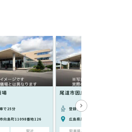
斎場
尾道市因島斎場
車で25分
登録情報なし
向島町11098番地126
広島県尾道市因島重井町4650番地
駅近
駐車場あり
駅近