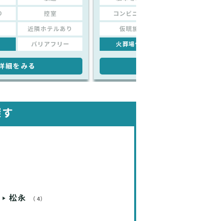
り
控室
コンビニあり
控室
近隣ホテルあり
仮眠施設
近隣ホテルあり
バリアフリー
火葬場併設
バリアフリー
詳細をみる
詳細をみる
探す
松永
（4）