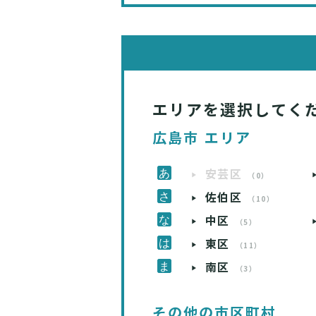
エリアを選択してく
広島市 エリア
安芸区
（0）
佐伯区
（10）
中区
（5）
東区
（11）
南区
（3）
その他の市区町村