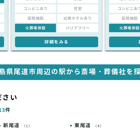
コンビニあり
控室
コンビニあ
仮眠施設
近隣ホテルあり
仮眠施設
火葬場併設
バリアフリー
火葬場併設
詳細をみる
島県尾道市周辺の駅から
斎場・葬儀社を
ださい
13
件
新尾道
東尾道
（1）
（4）