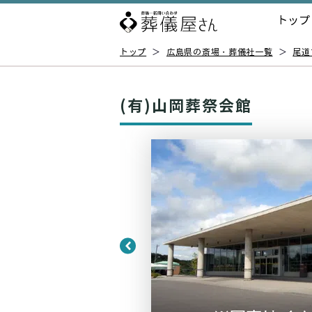
トップ
トップ
＞
広島県の斎場・葬儀社一覧
＞
尾道
(有)山岡葬祭会館