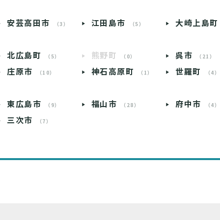
安芸高田市
江田島市
大崎上島町
（3）
（5）
北広島町
熊野町
呉市
（5）
（0）
（21）
庄原市
神石高原町
世羅町
（10）
（1）
（4
東広島市
福山市
府中市
（9）
（28）
（4
三次市
（7）