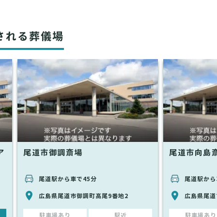
される葬儀場
ア
尾道市御調斎場
尾道市向島
尾道駅から車で45分
尾道駅から
広島県尾道市御調町高尾9番地2
広島県尾道市
駐車場あり
駅近
駐車場あり