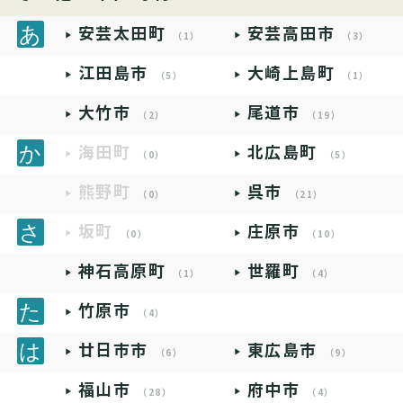
安芸太田町
安芸高田市
（1）
（3）
江田島市
大崎上島町
（5）
（1）
大竹市
尾道市
（2）
（19）
海田町
北広島町
（0）
（5）
熊野町
呉市
（0）
（21）
坂町
庄原市
（0）
（10）
神石高原町
世羅町
（1）
（4）
竹原市
（4）
廿日市市
東広島市
（6）
（9）
福山市
府中市
（28）
（4）