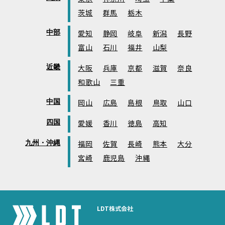
茨城
群馬
栃木
中部
愛知
静岡
岐阜
新潟
長野
富山
石川
福井
山梨
近畿
大阪
兵庫
京都
滋賀
奈良
和歌山
三重
中国
岡山
広島
島根
鳥取
山口
四国
愛媛
香川
徳島
高知
九州・沖縄
福岡
佐賀
長崎
熊本
大分
宮崎
鹿児島
沖縄
LDT株式会社