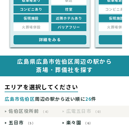
駐車場あり
駅近
駐車場あり
コンビニあり
控室
コンビニあり
仮眠施設
近隣ホテルあり
仮眠施設
火葬場併設
バリアフリー
火葬場併設
詳細をみる
詳
広島県広島市佐伯区周辺の駅から
斎場・葬儀社を探す
エリアを選択してください
広島市佐伯区
周辺の駅から近い順に
26
件
佐伯区役所前
広電五日市
（4）
（0）
五日市
楽々園
（5）
（6）