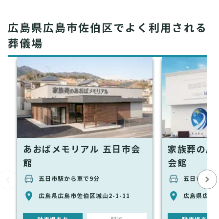
広島県広島市佐伯区でよく利用される
葬儀場
あおばメモリアル 五日市会
家族葬の広
館
会館
五日市駅から車で9分
五日市駅か
広島県広島市佐伯区城山2-1-11
広島県広島市