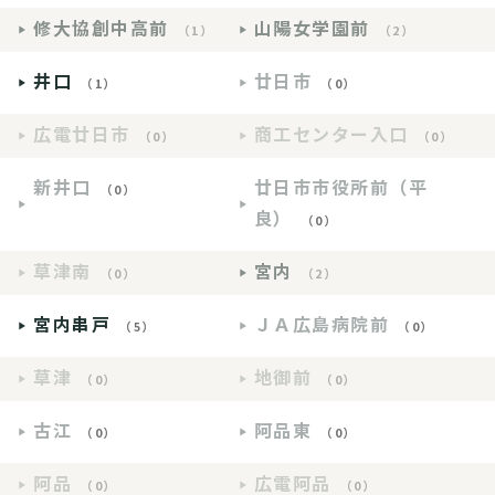
修大協創中高前
山陽女学園前
（1）
（2）
井口
廿日市
（1）
（0）
広電廿日市
商工センター入口
（0）
（0）
新井口
廿日市市役所前（平
（0）
良）
（0）
草津南
宮内
（0）
（2）
宮内串戸
ＪＡ広島病院前
（5）
（0）
草津
地御前
（0）
（0）
古江
阿品東
（0）
（0）
阿品
広電阿品
（0）
（0）