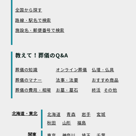
全国から探す
路線・駅名で検索
施設名・郵便番号で検索
教えて！葬儀のQ&A
葬儀の知識
オンライン葬儀
仏壇・仏具
葬儀のマナー
法事・法要
おすすめ商品
葬儀の費用・相場
お墓・墓石
終活
その他
北海道・東北
北海道
青森
岩手
宮城
秋田
山形
福島
関東
東京
神奈川
埼玉
千葉