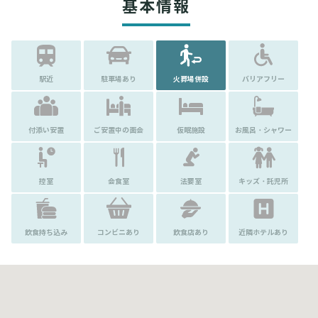
基本情報
駅近
駐車場あり
火葬場併設
バリアフリー
付添い安置
ご安置中の面会
仮眠施設
お風呂・シャワー
控室
会食室
法要室
キッズ・託児所
飲食持ち込み
コンビニあり
飲食店あり
近隣ホテルあり