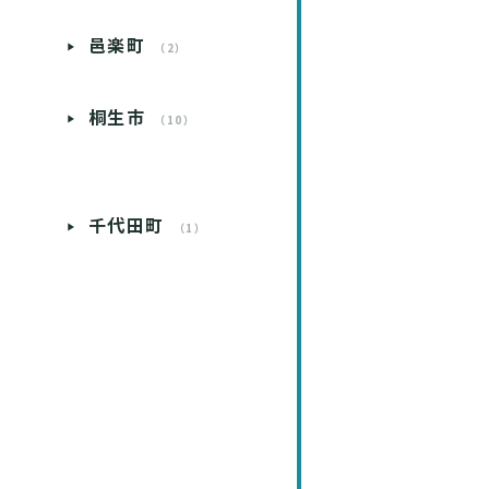
邑楽町
）
（2）
桐生市
）
（10）
）
千代田町
）
（1）
）
）