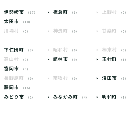
伊勢崎市
板倉町
上野村
（17）
（1）
（0
太田市
（18）
川場村
神流町
甘楽町
（0）
（0）
（0
下仁田町
昭和村
榛東村
（3）
（0）
（0
高山村
館林市
玉村町
（0）
（9）
（1
富岡市
（3）
長野原町
南牧村
沼田市
（0）
（0）
（8
藤岡市
（16）
みどり市
みなかみ町
明和町
（2）
（4）
（1