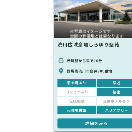
渋川広域斎場しらゆり聖苑
渋川駅から車で10分
群馬県渋川市白井300番地
駐車場あり
駅近
コンビニあり
控室
仮眠施設
近隣ホテルあり
火葬場併設
バリアフリー
詳細をみる