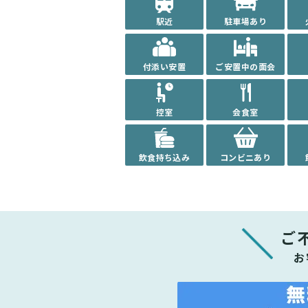
駅近
駐車場あり
付添い安置
ご安置中の面会
控室
会食室
飲食持ち込み
コンビニあり
ご
お