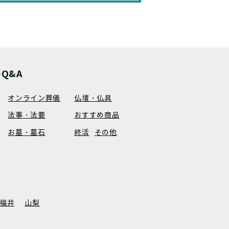
Q&A
オンライン葬儀
仏壇・仏具
法事・法要
おすすめ商品
お墓・墓石
終活
その他
福井
山梨