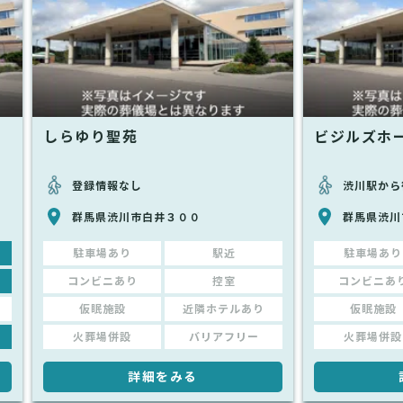
しらゆり聖苑
ビジルズホ
登録情報なし
渋川駅から
群馬県渋川市白井３００
群馬県渋川市
駐車場あり
駅近
駐車場あり
コンビニあり
控室
コンビニあ
仮眠施設
近隣ホテルあり
仮眠施設
火葬場併設
バリアフリー
火葬場併設
詳細をみる