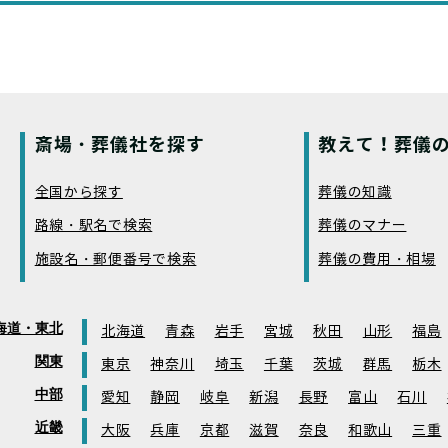
斎場・葬儀社を探す
教えて！葬儀の
全国から探す
葬儀の知識
路線・駅名で検索
葬儀のマナー
施設名・郵便番号で検索
葬儀の費用・相場
海道・東北
北海道
青森
岩手
宮城
秋田
山形
福島
関東
東京
神奈川
埼玉
千葉
茨城
群馬
栃木
中部
愛知
静岡
岐阜
新潟
長野
富山
石川
近畿
大阪
兵庫
京都
滋賀
奈良
和歌山
三重