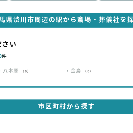
馬県渋川市周辺の駅から
斎場・葬儀社を
ださい
0
件
八木原
金島
（0）
（0）
市区町村から探す