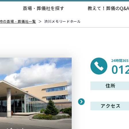
斎場・葬儀社を探す
教えて！
葬儀のQ&
市の斎場・葬儀社一覧
＞
渋川メモリードホール
住所
アクセス