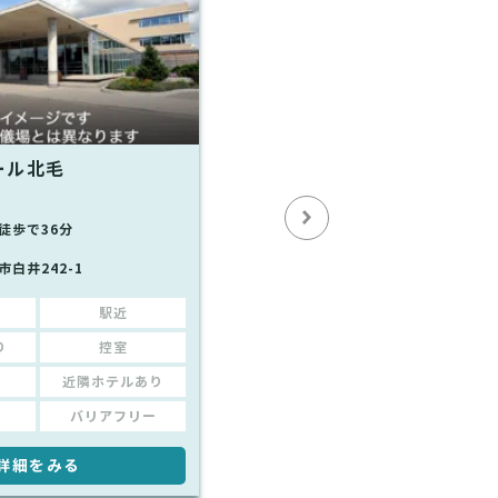
ール北毛
徒歩で36分
白井242-1
駅近
り
控室
近隣ホテルあり
バリアフリー
詳細をみる