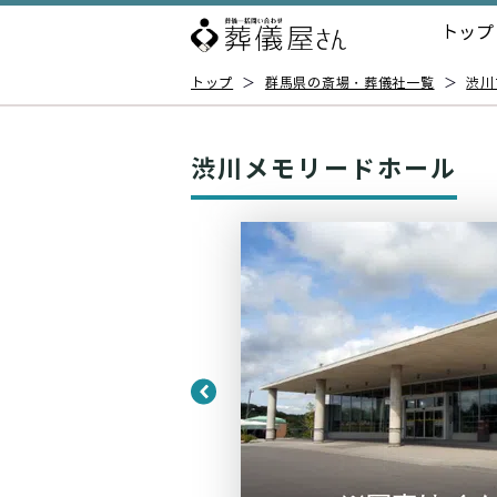
トップ
トップ
＞
群馬県の斎場・葬儀社一覧
＞
渋川
渋川メモリードホール