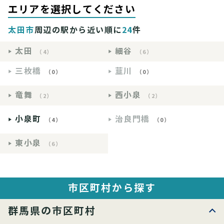
エリアを選択してください
太田市
周辺の駅から近い順に
24
件
太田
細谷
（4）
（6）
三枚橋
韮川
（0）
（0）
竜舞
西小泉
（2）
（2）
小泉町
治良門橋
（4）
（0）
東小泉
（6）
市区町村から探す
群馬県の市区町村