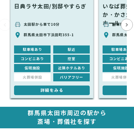
日典ラサ太田/別邸やすらぎ
いなば葬祭
か・かさか
ホール
太田駅から車で10分
藪塚駅から
群馬県太田市下浜田町355-1
群馬県太田市
駐車場あり
駅近
駐車場あり
コンビニあり
控室
コンビニあり
仮眠施設
近隣ホテルあり
仮眠施設
火葬場併設
バリアフリー
火葬場併設
詳細をみる
詳
群馬県太田市周辺の駅から
斎場・葬儀社を探す