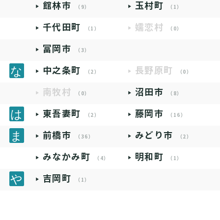
館林市
玉村町
（9）
（1）
千代田町
嬬恋村
（1）
（0）
富岡市
（3）
中之条町
長野原町
（2）
（0）
南牧村
沼田市
（0）
（8）
東吾妻町
藤岡市
（2）
（16）
前橋市
みどり市
（36）
（2）
みなかみ町
明和町
（4）
（1）
吉岡町
（1）