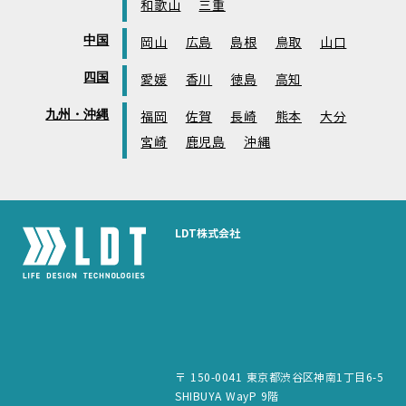
和歌山
三重
中国
岡山
広島
島根
鳥取
山口
四国
愛媛
香川
徳島
高知
九州・沖縄
福岡
佐賀
長崎
熊本
大分
宮崎
鹿児島
沖縄
LDT株式会社
〒 150-0041 東京都渋谷区神南1丁目6-5
SHIBUYA WayP 9階