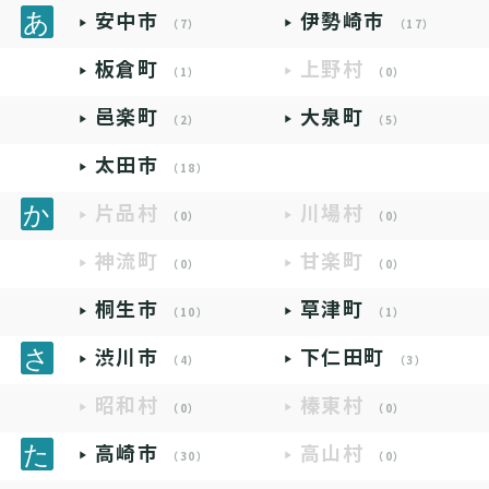
安中市
伊勢崎市
（7）
（17）
板倉町
上野村
（1）
（0）
邑楽町
大泉町
（2）
（5）
太田市
（18）
片品村
川場村
（0）
（0）
神流町
甘楽町
（0）
（0）
桐生市
草津町
（10）
（1）
渋川市
下仁田町
（4）
（3）
昭和村
榛東村
（0）
（0）
高崎市
高山村
（30）
（0）