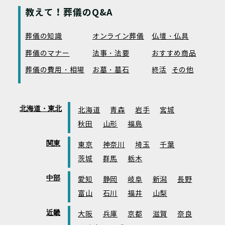
教えて！葬儀のQ&A
葬儀の知識
オンライン葬儀
仏壇・仏具
葬儀のマナー
法事・法要
おすすめ商品
葬儀の費用・相場
お墓・墓石
終活
その他
北海道・東北
北海道
青森
岩手
宮城
秋田
山形
福島
関東
東京
神奈川
埼玉
千葉
茨城
群馬
栃木
中部
愛知
静岡
岐阜
新潟
長野
富山
石川
福井
山梨
近畿
大阪
兵庫
京都
滋賀
奈良