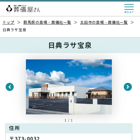
トップ
＞
群馬県の斎場・葬儀社一覧
＞
太田市の斎場・葬儀社一覧
＞
日典ラサ宝泉
日典ラサ宝泉
1 / 1
住所
〒373-0032