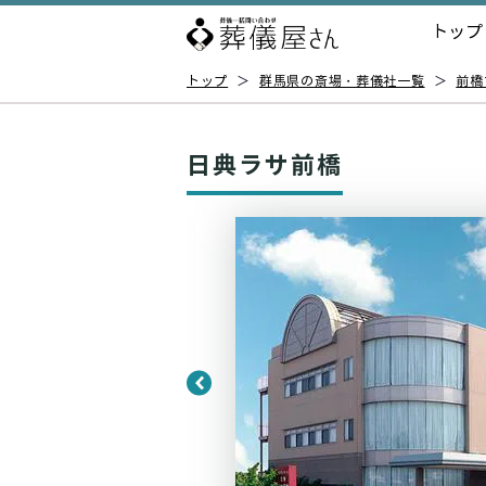
トップ
トップ
＞
群馬県の斎場・葬儀社一覧
＞
前橋
日典ラサ前橋