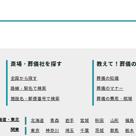
斎場・葬儀社を探す
教えて！葬儀の
全国から探す
葬儀の知識
路線・駅名で検索
葬儀のマナー
施設名・郵便番号で検索
葬儀の費用・相場
海道・東北
北海道
青森
岩手
宮城
秋田
山形
福島
関東
東京
神奈川
埼玉
千葉
茨城
群馬
栃木