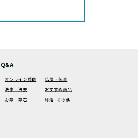
Q&A
オンライン葬儀
仏壇・仏具
法事・法要
おすすめ商品
お墓・墓石
終活
その他