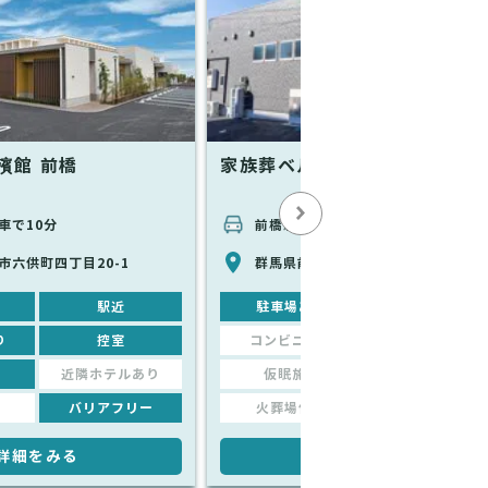
殯館 前橋
家族葬ベルセレモニー 前橋三
車で10分
前橋駅から車で9分
市六供町四丁目20-1
群馬県前橋市三俣町1丁目31-2
駅近
駐車場あり
駅近
り
控室
コンビニあり
控室
近隣ホテルあり
仮眠施設
近隣ホテルあり
バリアフリー
火葬場併設
バリアフリー
詳細をみる
詳細をみる