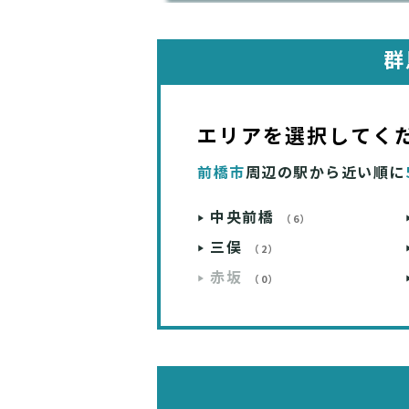
群
エリアを選択してく
前橋市
周辺の駅から近い順に
中央前橋
（6）
三俣
（2）
赤坂
（0）