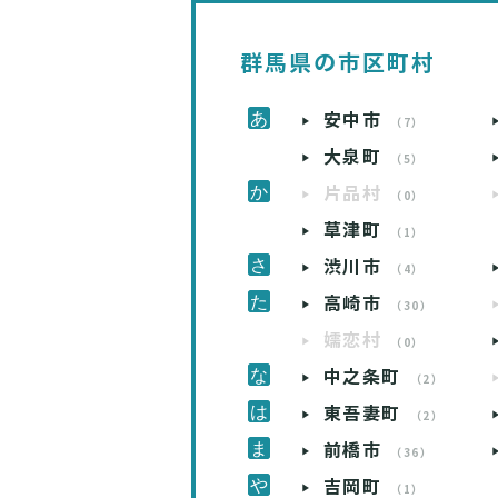
群馬県の市区町村
安中市
（7）
大泉町
（5）
片品村
（0）
草津町
（1）
渋川市
（4）
高崎市
（30）
嬬恋村
（0）
中之条町
（2）
東吾妻町
（2）
前橋市
（36）
吉岡町
（1）