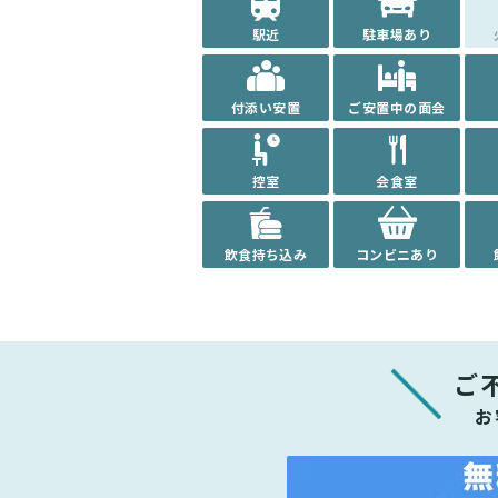
駅近
駐車場あり
付添い安置
ご安置中の面会
控室
会食室
飲食持ち込み
コンビニあり
ご
お