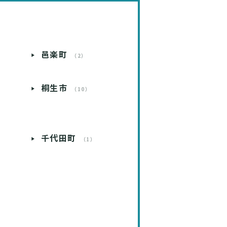
邑楽町
）
（2）
桐生市
）
（10）
）
千代田町
）
（1）
）
）