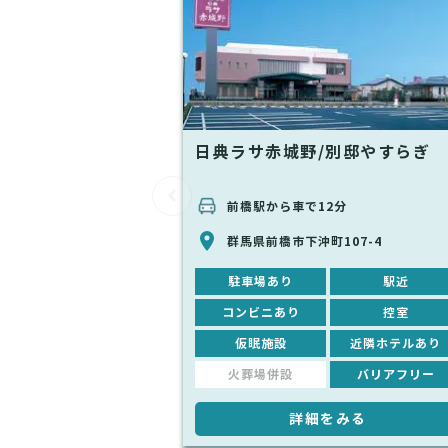
日典ラサ赤城野/別邸やすらぎ
前橋駅から車で12分
群馬県前橋市下沖町107-4
駐車場あり
駅近
コンビニあり
控室
仮眠施設
近隣ホテルあり
火葬場併設
バリアフリー
詳細をみる