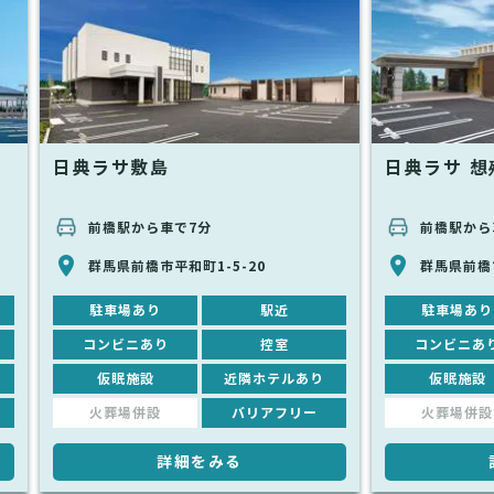
日典ラサ敷島
日典ラサ 想
前橋駅から車で7分
前橋駅から
群馬県前橋市平和町1-5-20
群馬県前橋
駐車場あり
駅近
駐車場あり
コンビニあり
控室
コンビニあ
仮眠施設
近隣ホテルあり
仮眠施設
火葬場併設
バリアフリー
火葬場併設
詳細をみる