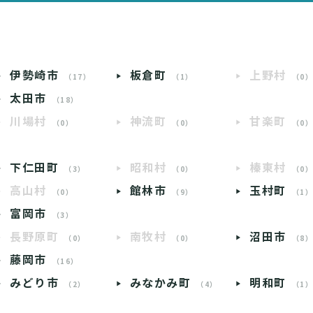
伊勢崎市
板倉町
上野村
（17）
（1）
（0
太田市
（18）
川場村
神流町
甘楽町
（0）
（0）
（0
下仁田町
昭和村
榛東村
（3）
（0）
（0
高山村
館林市
玉村町
（0）
（9）
（1
富岡市
（3）
長野原町
南牧村
沼田市
（0）
（0）
（8
藤岡市
（16）
みどり市
みなかみ町
明和町
（2）
（4）
（1