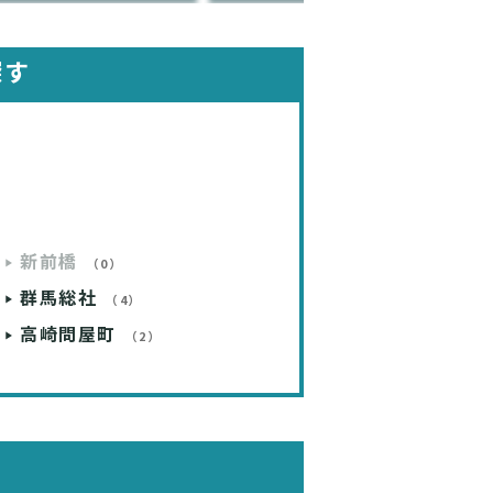
探す
新前橋
（0）
群馬総社
（4）
高崎問屋町
（2）