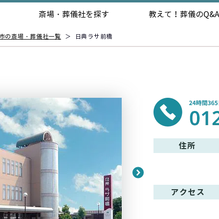
斎場・葬儀社を探す
教えて！
葬儀のQ&
市の斎場・葬儀社一覧
＞
日典ラサ前橋
住所
アクセス