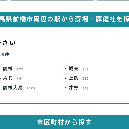
馬県前橋市周辺の駅から
斎場・葬儀社を
ださい
59
件
前橋
城東
（22）
（3）
片貝
上泉
（6）
（3）
前橋大島
井野
（10）
（1）
市区町村から探す